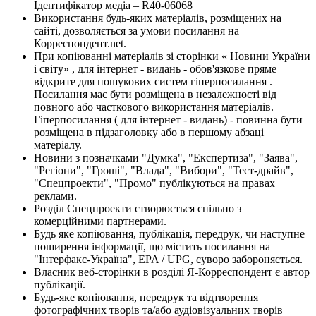
Ідентифікатор медіа – R40-06068
Використання будь-яких матеріалів, розміщених на
сайті, дозволяється за умови посилання на
Корреспондент.net.
При копіюванні матеріалів зі сторінки « Новини України
і світу» , для інтернет - видань - обов'язкове пряме
відкрите для пошукових систем гіперпосилання .
Посилання має бути розміщена в незалежності від
повного або часткового використання матеріалів.
Гіперпосилання ( для інтернет - видань) - повинна бути
розміщена в підзаголовку або в першому абзаці
матеріалу.
Новини з позначками "Думка", "Експертиза", "Заява",
"Регіони", "Гроші", "Влада", "Вибори", "Тест-драйв",
"Спецпроекти", "Промо" публікуються на правах
реклами.
Розділ Спецпроекти створюється спільно з
комерційними партнерами.
Будь яке копіювання, публікація, передрук, чи наступне
поширення інформації, що містить посилання на
"Інтерфакс-Україна", EPA / UPG, суворо забороняється.
Власник веб-сторінки в розділі Я-Корреспондент є автор
публікації.
Будь-яке копіювання, передрук та відтворення
фотографічних творів та/або аудіовізуальних творів