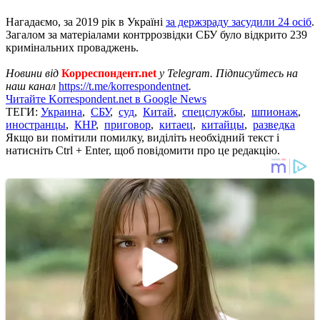
Нагадаємо, за 2019 рік в Україні
за держзраду засудили 24 осіб
.
Загалом за матеріалами контррозвідки СБУ було відкрито 239
кримінальних проваджень.
Новини від
Корреспондент.net
у Telegram. Підписуйтесь на
наш канал
https://t.me/korrespondentnet
.
Читайте Korrespondent.net в Google News
ТЕГИ:
Украина
,
СБУ
,
суд
,
Китай
,
спецслужбы
,
шпионаж
,
иностранцы
,
КНР
,
приговор
,
китаец
,
китайцы
,
разведка
Якщо ви помітили помилку, виділіть необхідний текст і
натисніть Ctrl + Enter, щоб повідомити про це редакцію.