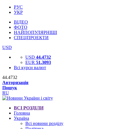
РУС
УКР
ВІДЕО
ФОТО
НАЙПОПУЛЯРНІШІ
СПЕЦПРОЕКТИ
USD
USD
44.4732
EUR
51.3093
Всі курси валют
44.4732
Авторизація
Пошук
RU
ВСІ РОЗДІЛИ
Головна
Україна
Всі новини розділу
Політика