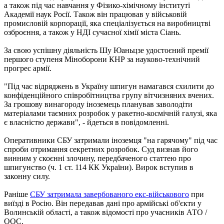
а також під час навчання у Фізико-хімічному інституті
Академії наук Росії. Також він працював у військовій
промисловій корпорації, яка спеціалізується на виробництві
озброєння, а також у НДІ сучасної хімії міста Сіань.
За свою успішну діяльність Шу Юаньцзе удостоєний премії
першого ступеня Міноборони КНР за науково-технічний
прогрес армії.
"Під час відряджень в Україну шпигун намагався схилити до
конфіденційного співробітництва групу вітчизняних вчених.
За грошову винагороду іноземець планував заволодіти
матеріалами таємних розробок у ракетно-космічній галузі, яка
є власністю держави", - йдеться в повідомленні.
Оперативники СБУ затримали іноземця "на гарячому" під час
спроби отримання секретних розробок. Суд визнав його
винним у скоєнні злочину, передбаченого статтею про
шпигунство (ч. 1 ст. 114 КК України). Вирок вступив в
законну силу.
Раніше
СБУ затримала завербованого екс-військового
при
виїзді в Росію. Він передавав дані про армійські об'єкти у
Волинській області, а також відомості про учасників АТО /
ООС.