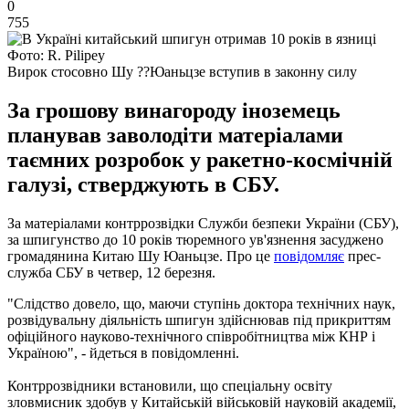
0
755
Фото: R. Pilipey
Вирок стосовно Шу ??Юаньцзе вступив в законну силу
За грошову винагороду іноземець
планував заволодіти матеріалами
таємних розробок у ракетно-космічній
галузі, стверджують в СБУ.
За матеріалами контррозвідки Служби безпеки України (СБУ),
за шпигунство до 10 років тюремного ув'язнення засуджено
громадянина Китаю Шу Юаньцзе. Про це
повідомляє
прес-
служба СБУ в четвер, 12 березня.
"Слідство довело, що, маючи ступінь доктора технічних наук,
розвідувальну діяльність шпигун здійснював під прикриттям
офіційного науково-технічного співробітництва між КНР і
Україною", - йдеться в повідомленні.
Контррозвідники встановили, що спеціальну освіту
зловмисник здобув у Китайській військовій науковій академії,