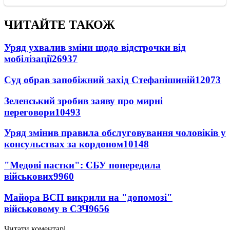
ЧИТАЙТЕ ТАКОЖ
Уряд ухвалив зміни щодо відстрочки від
мобілізації
26937
Суд обрав запобіжний захід Стефанішиній
12073
Зеленський зробив заяву про мирні
переговори
10493
Уряд змінив правила обслуговування чоловіків у
консульствах за кордоном
10148
"Медові пастки": СБУ попередила
військових
9960
Майора ВСП викрили на "допомозі"
військовому в СЗЧ
9656
Читати коментарі