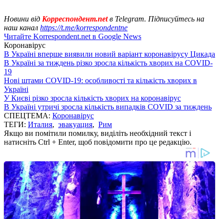
Новини від
Корреспондент.net
в Telegram. Підписуйтесь на
наш канал
https://t.me/korrespondentne
Читайте Korrespondent.net в Google News
Коронавірус
В Україні вперше виявили новий варіант коронавірусу Цикада
В Україні за тиждень різко зросла кількість хворих на COVID-
19
Нові штами COVID-19: особливості та кількість хворих в
Україні
У Києві різко зросла кількість хворих на коронавірус
В Україні утричі зросла кількість випадків COVID за тиждень
СПЕЦТЕМА:
Коронавірус
ТЕГИ:
Италия
,
эвакуация
,
Рим
Якщо ви помітили помилку, виділіть необхідний текст і
натисніть Ctrl + Enter, щоб повідомити про це редакцію.