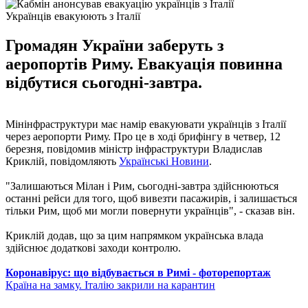
Українців евакуюють з Італії
Громадян України заберуть з
аеропортів Риму. Евакуація повинна
відбутися сьогодні-завтра.
Мінінфраструктури має намір евакуювати українців з Італії
через аеропорти Риму. Про це в ході брифінгу в четвер, 12
березня, повідомив міністр інфраструктури Владислав
Криклій, повідомляють
Українські Новини
.
"Залишаються Мілан і Рим, сьогодні-завтра здійснюються
останні рейси для того, щоб вивезти пасажирів, і залишається
тільки Рим, щоб ми могли повернути українців", - сказав він.
Криклій додав, що за цим напрямком українська влада
здійснює додаткові заходи контролю.
Коронавірус: що відбувається в Римі - фоторепортаж
Країна на замку. Італію закрили на карантин