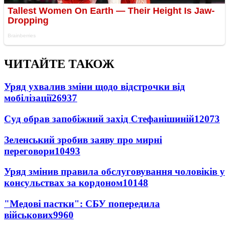
ЧИТАЙТЕ ТАКОЖ
Уряд ухвалив зміни щодо відстрочки від
мобілізації
26937
Суд обрав запобіжний захід Стефанішиній
12073
Зеленський зробив заяву про мирні
переговори
10493
Уряд змінив правила обслуговування чоловіків у
консульствах за кордоном
10148
"Медові пастки": СБУ попередила
військових
9960