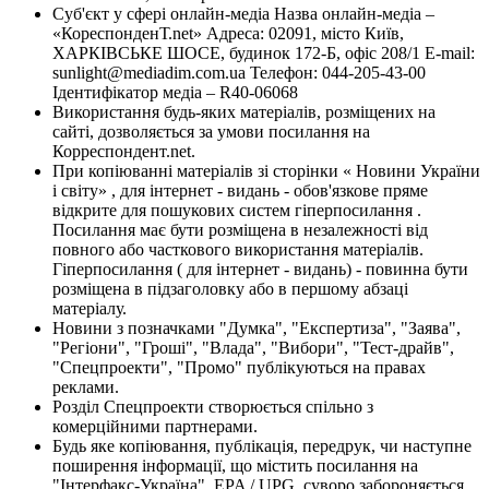
Суб'єкт у сфері онлайн-медіа Назва онлайн-медіа –
«КореспонденТ.net» Адреса: 02091, місто Київ,
ХАРКІВСЬКЕ ШОСЕ, будинок 172-Б, офіс 208/1 E-mail:
sunlight@mediadim.com.ua
Телефон: 044-205-43-00
Ідентифікатор медіа – R40-06068
Використання будь-яких матеріалів, розміщених на
сайті, дозволяється за умови посилання на
Корреспондент.net.
При копіюванні матеріалів зі сторінки « Новини України
і світу» , для інтернет - видань - обов'язкове пряме
відкрите для пошукових систем гіперпосилання .
Посилання має бути розміщена в незалежності від
повного або часткового використання матеріалів.
Гіперпосилання ( для інтернет - видань) - повинна бути
розміщена в підзаголовку або в першому абзаці
матеріалу.
Новини з позначками "Думка", "Експертиза", "Заява",
"Регіони", "Гроші", "Влада", "Вибори", "Тест-драйв",
"Спецпроекти", "Промо" публікуються на правах
реклами.
Розділ Спецпроекти створюється спільно з
комерційними партнерами.
Будь яке копіювання, публікація, передрук, чи наступне
поширення інформації, що містить посилання на
"Інтерфакс-Україна", EPA / UPG, суворо забороняється.