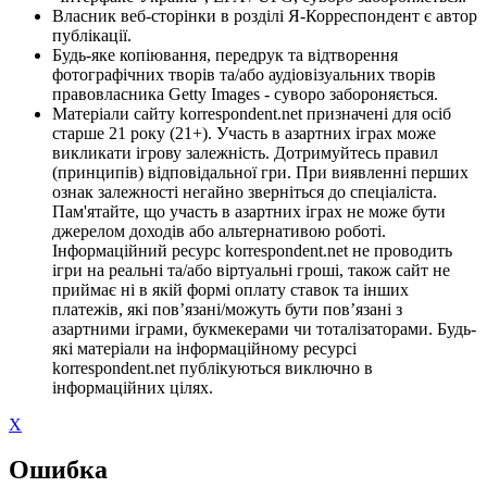
Власник веб-сторінки в розділі Я-Корреспондент є автор
публікації.
Будь-яке копіювання, передрук та відтворення
фотографічних творів та/або аудіовізуальних творів
правовласника Getty Images - суворо забороняється.
Матеріали сайту korrespondent.net призначені для осіб
старше 21 року (21+). Участь в азартних іграх може
викликати ігрову залежність. Дотримуйтесь правил
(принципів) відповідальної гри. При виявленні перших
ознак залежності негайно зверніться до спеціаліста.
Пам'ятайте, що участь в азартних іграх не може бути
джерелом доходів або альтернативою роботі.
Інформаційний ресурс korrespondent.net не проводить
ігри на реальні та/або віртуальні гроші, також сайт не
приймає ні в якій формі оплату ставок та інших
платежів, які пов’язані/можуть бути пов’язані з
азартними іграми, букмекерами чи тоталізаторами. Будь-
які матеріали на інформаційному ресурсі
korrespondent.net публікуються виключно в
інформаційних цілях.
X
Ошибка