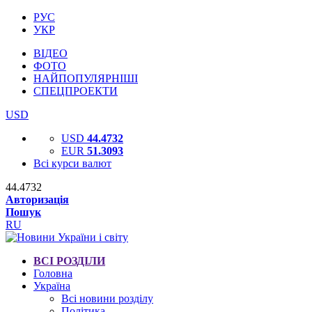
РУС
УКР
ВІДЕО
ФОТО
НАЙПОПУЛЯРНІШІ
СПЕЦПРОЕКТИ
USD
USD
44.4732
EUR
51.3093
Всі курси валют
44.4732
Авторизація
Пошук
RU
ВСІ РОЗДІЛИ
Головна
Україна
Всі новини розділу
Політика