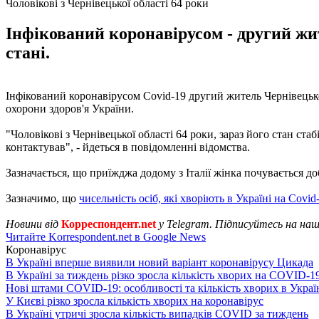
Чоловікові з Чернівецької області 64 роки
Інфікований коронавірусом - другий жит
стані.
Інфікований коронавірусом Covid-19 другий житель Чернівецької
охорони здоров'я України.
"Чоловікові з Чернівецької області 64 роки, зараз його стан ста
контактував", - йдеться в повідомленні відомства.
Зазначається, що приїжджа додому з Італії жінка почувається до
Зазначимо, що
чисельність осіб, які хворіють в Україні на Covid
Новини від
Корреспондент.net
у Telegram. Підписуйтесь на на
Читайте Korrespondent.net в Google News
Коронавірус
В Україні вперше виявили новий варіант коронавірусу Цикада
В Україні за тиждень різко зросла кількість хворих на COVID-1
Нові штами COVID-19: особливості та кількість хворих в Украї
У Києві різко зросла кількість хворих на коронавірус
В Україні утричі зросла кількість випадків COVID за тиждень