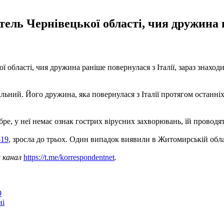
ель Чернівецької області, чия дружина по
 області, чия дружина раніше повернулася з Італії, зараз знаходи
більний. Його дружина, яка повернулася з Італії протягом останні
бре, у неї немає ознак гострих вірусних захворювань, їй проводят
-19
, зросла до трьох. Один випадок виявили в Житомирській облас
ш канал
https://t.me/korrespondentnet
.
9
ні