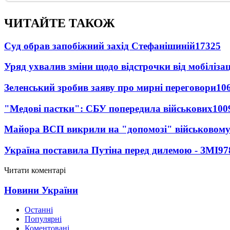
ЧИТАЙТЕ ТАКОЖ
Суд обрав запобіжний захід Стефанішиній
17325
Уряд ухвалив зміни щодо відстрочки від мобілізац
Зеленський зробив заяву про мирні переговори
10
"Медові пастки": СБУ попередила військових
100
Майора ВСП викрили на "допомозі" військовому
Україна поставила Путіна перед дилемою - ЗМІ
97
Читати коментарі
Новини України
Останні
Популярні
Коментовані