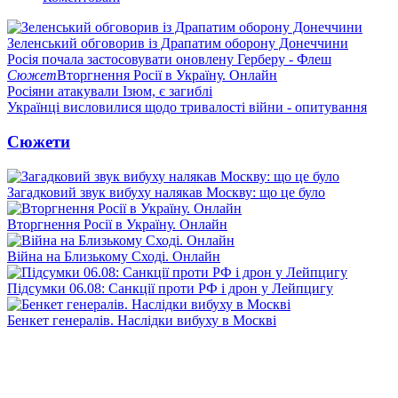
Зеленський обговорив із Драпатим оборону Донеччини
Росія почала застосовувати оновлену Герберу - Флеш
Сюжет
Вторгнення Росії в Україну. Онлайн
Росіяни атакували Ізюм, є загиблі
Українці висловилися щодо тривалості війни - опитування
Сюжети
Загадковий звук вибуху налякав Москву: що це було
Вторгнення Росії в Україну. Онлайн
Війна на Близькому Сході. Онлайн
Підсумки 06.08: Санкції проти РФ і дрон у Лейпцигу
Бенкет генералів. Наслідки вибуху в Москві