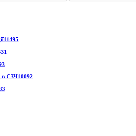
ії
11495
631
93
 в СЗЧ
10092
83