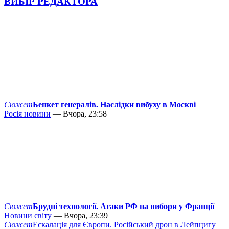
ВИБІР РЕДАКТОРА
Сюжет
Бенкет генералів. Наслідки вибуху в Москві
Росія новини
— Вчора, 23:58
Сюжет
Брудні технології. Атаки РФ на вибори у Франції
Новини світу
— Вчора, 23:39
Сюжет
Ескалація для Європи. Російський дрон в Лейпцигу