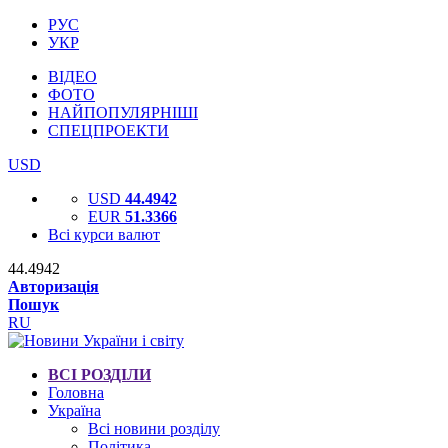
РУС
УКР
ВІДЕО
ФОТО
НАЙПОПУЛЯРНІШІ
СПЕЦПРОЕКТИ
USD
USD
44.4942
EUR
51.3366
Всі курси валют
44.4942
Авторизація
Пошук
RU
ВСІ РОЗДІЛИ
Головна
Україна
Всі новини розділу
Політика