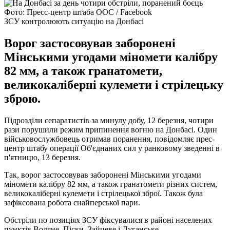
Фото: Пресс-центр штаба ООС / Facebook
ЗСУ контролюють ситуацію на Донбасі
Ворог застосовував заборонені
Мінськими угодами міномети калібру
82 мм, а також гранатомети,
великокаліберні кулемети і стрілецьку
зброю.
Підрозділи сепаратистів за минулу добу, 12 березня, чотири
рази порушили режим припинення вогню на Донбасі. Один
військовослужбовець отримав поранення, повідомляє прес-
центр штабу операції Об'єднаних сил у ранковому зведенні в
п'ятницю, 13 березня.
Так, ворог застосовував заборонені Мінськими угодами
міномети калібру 82 мм, а також гранатомети різних систем,
великокаліберні кулемети і стрілецької зброї. Також була
зафіксована робота снайперської пари.
Обстріли по позиціях ЗСУ фіксувалися в районі населених
пунктів Водяне, Піски, Зайцеве і Луганське.