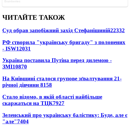
ЧИТАЙТЕ ТАКОЖ
Суд обрав запобіжний захід Стефанішиній
22332
РФ створила "українську бригаду" з полонених
- ISW
12031
Україна поставила Путіна перед дилемою -
ЗМІ
10870
На Київщині сталося групове зґвалтування 21-
річної дівчини
8158
Стало відомо, в якій області найбільше
скаржаться на ТЦК
7927
Зеленський про українську балістику: Буде, але є
"але"
7404