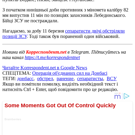
З початком нинішньої доби противник з міномета калібру 82
мм випустив 11 мін по позиціях захисників Лебединського.
Бійці ЗСУ не постраждали.
Нагадаємо, за добу 11 березня
сепаратисти двічі обстріляли
позиції ЗСУ
. Тоді також був поранений один військовий.
Новини від
Корреспондент.net
в Telegram. Підписуйтесь на
наш канал
https://t.me/korrespondentnet
Читайте Korrespondent.net в Google News
СПЕЦТЕМА:
Операція об'єднаних сил на Донбасі
ТЕГИ:
донбасс
,
обстрел
,
ранение
,
сепаратисты
,
ВСУ
Якщо ви помітили помилку, виділіть необхідний текст і
натисніть Ctrl + Enter, щоб повідомити про це редакцію.