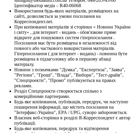
sunlight@mediadim.com.ua
Телефон: 044-205-43-00
Ідентифікатор медіа – R40-06068
Використання будь-яких матеріалів, розміщених на
сайті, дозволяється за умови посилання на
Корреспондент.net.
При копіюванні матеріалів зі сторінки « Новини України
і світу» , для інтернет - видань - обов'язкове пряме
відкрите для пошукових систем гіперпосилання .
Посилання має бути розміщена в незалежності від
повного або часткового використання матеріалів.
Гіперпосилання ( для інтернет - видань) - повинна бути
розміщена в підзаголовку або в першому абзаці
матеріалу.
Новини з позначками "Думка", "Експертиза", "Заява",
"Регіони", "Гроші", "Влада", "Вибори", "Тест-драйв",
"Спецпроекти", "Промо" публікуються на правах
реклами.
Розділ Спецпроекти створюється спільно з
комерційними партнерами.
Будь яке копіювання, публікація, передрук, чи наступне
поширення інформації, що містить посилання на
"Інтерфакс-Україна", EPA / UPG, суворо забороняється.
Власник веб-сторінки в розділі Я-Корреспондент є автор
публікації.
Будь-яке копіювання, передрук та відтворення