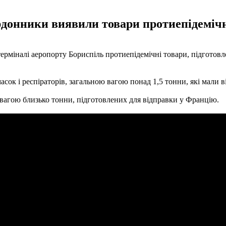
рдонники виявили товари протиепідеміч
іналі аеропорту Бориспіль протиепідемічні товари, підготовлен
 масок і респіраторів, загальною вагою понад 1,5 тонни, які мали
вагою близько тонни, підготовлених для відправки у Францію.