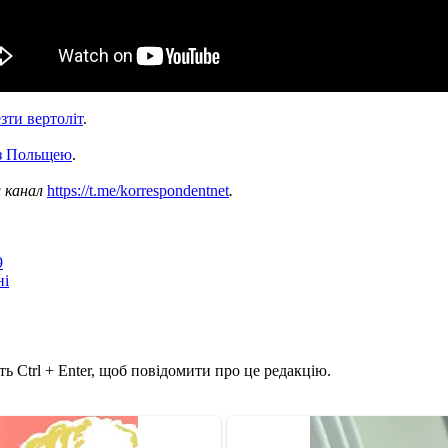
зти вертоліт
.
 з Польщею
.
ш канал
https://t.me/korrespondentnet
.
9
ні
ь Ctrl + Enter, щоб повідомити про це редакцію.