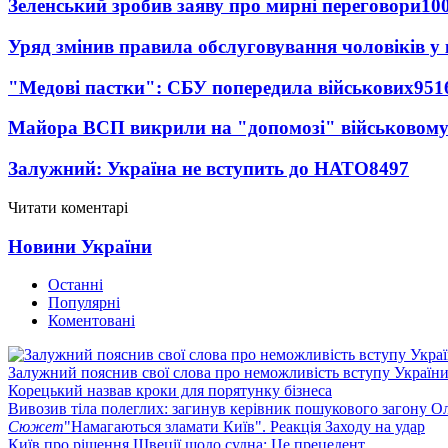
Зеленський зробив заяву про мирні переговори
10
Уряд змінив правила обслуговування чоловіків у
"Медові пастки": СБУ попередила військових
951
Майора ВСП викрили на "допомозі" військовому
Залужний: Україна не вступить до НАТО
8497
Читати коментарі
Новини України
Останні
Популярні
Коментовані
Залужний пояснив свої слова про неможливість вступу Украї
Корецький назвав кроки для порятунку бізнеса
Вивозив тіла полеглих: загинув керівник пошукового загону О
Сюжет
"Намагаються зламати Київ". Реакція Заходу на удар
Київ про рішення Швеції щодо судна: Це прецедент