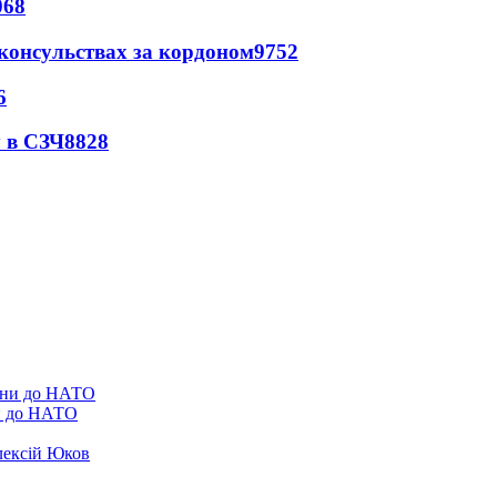
068
 консульствах за кордоном
9752
6
 в СЗЧ
8828
ни до НАТО
лексій Юков