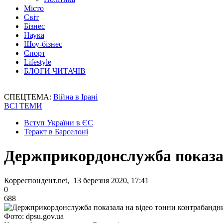
Місто
Світ
Бізнес
Наука
Шоу-бізнес
Спорт
Lifestyle
БЛОГИ ЧИТАЧІВ
СПЕЦТЕМА:
Війна в Ірані
ВСІ ТЕМИ
Вступ України в ЄС
Теракт в Барселоні
Держприкордонслужба показал
Корреспондент.net, 13 березня 2020, 17:41
0
688
Фото: dpsu.gov.ua