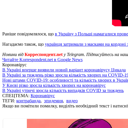
Раніше повідомлялося, що
в Україну з Польщі намагалися прове
Нагадаємо також, що
українця затримали з масками на кордоні
Новини від
Корреспондент.net
у Telegram. Підписуйтесь на на
Читайте Korrespondent.net в Google News
Коронавірус
В Україні вперше виявили новий варіант коронавірусу Цикада
В Україні за тиждень різко зросла кількість хворих на COVID-1
Нові штами COVID-19: особливості та кількість хворих в Украї
У Києві різко зросла кількість хворих на коронавірус
В Україні утричі зросла кількість випадків COVID за тиждень
СПЕЦТЕМА:
Коронавірус
ТЕГИ:
контрабанда
,
эпидемия
,
видео
Якщо ви помітили помилку, виділіть необхідний текст і натисніт