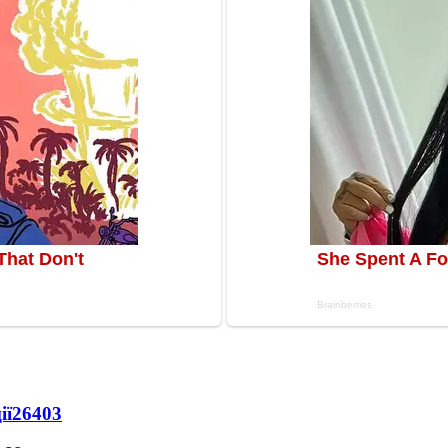
ії
26403