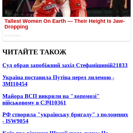
ЧИТАЙТЕ ТАКОЖ
Суд обрав запобіжний захід Стефанішиній
21833
Україна поставила Путіна перед дилемою -
ЗМІ
10454
Майора ВСП викрили на "допомозі"
військовому в СЗЧ
10361
РФ створила "українську бригаду" з полонених
- ISW
9054