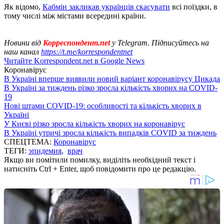
Як відомо,
Кабмін закликав українців скасувати
всі поїздки, в
тому числі між містами всередині країни.
Новини від
Корреспондент.net
у Telegram. Підписуйтесь на
наш канал
https://t.me/korrespondentnet
Читайте Korrespondent.net в Google News
Коронавірус
В Україні вперше виявили новий варіант коронавірусу Цикада
В Україні за тиждень різко зросла кількість хворих на COVID-
19
Нові штами COVID-19: особливості та кількість хворих в
Україні
У Києві різко зросла кількість хворих на коронавірус
В Україні утричі зросла кількість випадків COVID за тиждень
СПЕЦТЕМА:
Коронавірус
ТЕГИ:
эпидемия
,
врач
Якщо ви помітили помилку, виділіть необхідний текст і
натисніть Ctrl + Enter, щоб повідомити про це редакцію.