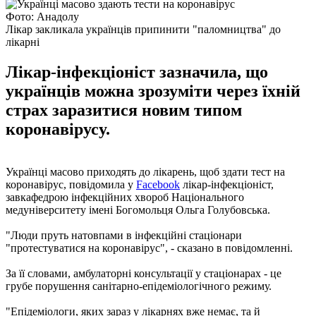
Фото: Анадолу
Лікар закликала українців припинити "паломництва" до
лікарні
Лікар-інфекціоніст зазначила, що
українців можна зрозуміти через їхній
страх заразитися новим типом
коронавірусу.
Українці масово приходять до лікарень, щоб здати тест на
коронавірус, повідомила у
Facebook
лікар-інфекціоніст,
завкафедрою інфекційних хвороб Національного
медуніверситету імені Богомольця Ольга Голубовська.
"Люди пруть натовпами в інфекційні стаціонари
"протестуватися на коронавірус", - сказано в повідомленні.
За її словами, амбулаторні консультації у стаціонарах - це
грубе порушення санітарно-епідеміологічного режиму.
"Епідеміологи, яких зараз у лікарнях вже немає, та й