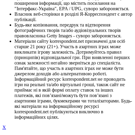
поширення інформації, що містить посилання на
"Інтерфакс-Україна", EPA / UPG, суворо забороняється.
Власник веб-сторінки в розділі Я-Корреспондент є автор
публікації.
Будь-яке копіювання, передрук та відтворення
фотографічних творів та/або аудіовізуальних творів
правовласника Getty Images - суворо забороняється.
Матеріали сайту korrespondent.net призначені для осіб
старше 21 року (21+). Участь в азартних іграх може
викликати ігрову залежність. Дотримуйтесь правил
(принципів) відповідальної гри. При виявленні перших
ознак залежності негайно зверніться до спеціаліста.
Пам'ятайте, що участь в азартних іграх не може бути
джерелом доходів або альтернативою роботі.
Інформаційний ресурс korrespondent.net не проводить
ігри на реальні та/або віртуальні гроші, також сайт не
приймає ні в якій формі оплату ставок та інших
платежів, які пов’язані/можуть бути пов’язані з
азартними іграми, букмекерами чи тоталізаторами. Будь-
які матеріали на інформаційному ресурсі
korrespondent.net публікуються виключно в
інформаційних цілях.
X