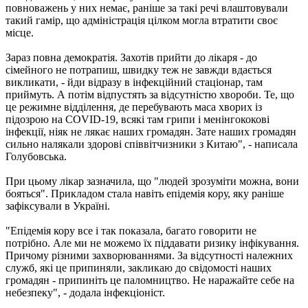
повноважень у них немає, раніше за такі речі влаштовували
такий гамір, що адміністрація цілком могла втратити своє
місце.
Зараз повна демократія. Захотів прийти до лікаря - до
сімейного не потрапиш, швидку теж не завжди вдається
викликати, - йди відразу в інфекційний стаціонар, там
приймуть. А потім відпустять за відсутністю хвороби. Те, що
це режимне відділення, де перебувають маса хворих із
підозрою на COVID-19, всякі там грипи і менінгококові
інфекції, ніяк не лякає наших громадян. Зате наших громадян
сильно налякали здорові співвітчизники з Китаю", - написала
Голубовська.
При цьому лікар зазначила, що "людей зрозуміти можна, вони
бояться". Прикладом стала навіть епідемія кору, яку раніше
зафіксували в Україні.
"Епідемія кору все і так показала, багато говорити не
потрібно. Але ми не можемо їх піддавати ризику інфікування.
Причому різними захворюваннями. За відсутності належних
служб, які це припиняли, закликаю до свідомості наших
громадян - припиніть це паломництво. Не наражайте себе на
небезпеку", - додала інфекціоніст.