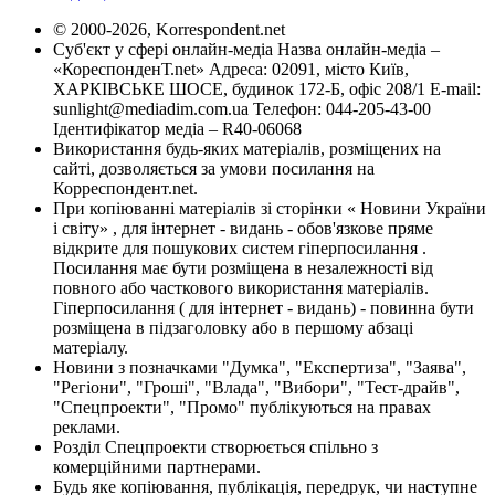
© 2000-2026, Korrespondent.net
Суб'єкт у сфері онлайн-медіа Назва онлайн-медіа –
«КореспонденТ.net» Адреса: 02091, місто Київ,
ХАРКІВСЬКЕ ШОСЕ, будинок 172-Б, офіс 208/1 E-mail:
sunlight@mediadim.com.ua
Телефон: 044-205-43-00
Ідентифікатор медіа – R40-06068
Використання будь-яких матеріалів, розміщених на
сайті, дозволяється за умови посилання на
Корреспондент.net.
При копіюванні матеріалів зі сторінки « Новини України
і світу» , для інтернет - видань - обов'язкове пряме
відкрите для пошукових систем гіперпосилання .
Посилання має бути розміщена в незалежності від
повного або часткового використання матеріалів.
Гіперпосилання ( для інтернет - видань) - повинна бути
розміщена в підзаголовку або в першому абзаці
матеріалу.
Новини з позначками "Думка", "Експертиза", "Заява",
"Регіони", "Гроші", "Влада", "Вибори", "Тест-драйв",
"Спецпроекти", "Промо" публікуються на правах
реклами.
Розділ Спецпроекти створюється спільно з
комерційними партнерами.
Будь яке копіювання, публікація, передрук, чи наступне