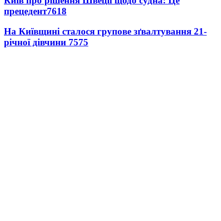
Київ про рішення Швеції щодо судна: Це
прецедент
7618
На Київщині сталося групове зґвалтування 21-
річної дівчини
7575