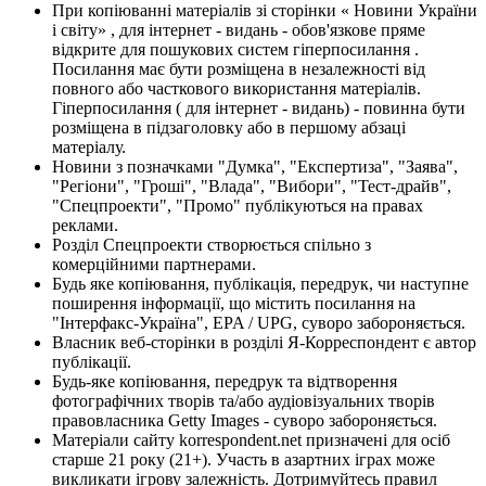
При копіюванні матеріалів зі сторінки « Новини України
і світу» , для інтернет - видань - обов'язкове пряме
відкрите для пошукових систем гіперпосилання .
Посилання має бути розміщена в незалежності від
повного або часткового використання матеріалів.
Гіперпосилання ( для інтернет - видань) - повинна бути
розміщена в підзаголовку або в першому абзаці
матеріалу.
Новини з позначками "Думка", "Експертиза", "Заява",
"Регіони", "Гроші", "Влада", "Вибори", "Тест-драйв",
"Спецпроекти", "Промо" публікуються на правах
реклами.
Розділ Спецпроекти створюється спільно з
комерційними партнерами.
Будь яке копіювання, публікація, передрук, чи наступне
поширення інформації, що містить посилання на
"Інтерфакс-Україна", EPA / UPG, суворо забороняється.
Власник веб-сторінки в розділі Я-Корреспондент є автор
публікації.
Будь-яке копіювання, передрук та відтворення
фотографічних творів та/або аудіовізуальних творів
правовласника Getty Images - суворо забороняється.
Матеріали сайту korrespondent.net призначені для осіб
старше 21 року (21+). Участь в азартних іграх може
викликати ігрову залежність. Дотримуйтесь правил