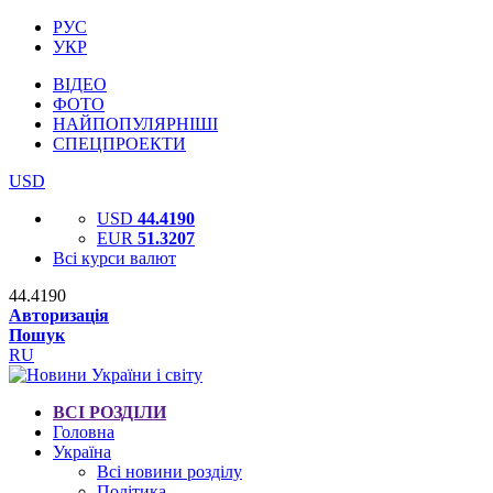
РУС
УКР
ВІДЕО
ФОТО
НАЙПОПУЛЯРНІШІ
СПЕЦПРОЕКТИ
USD
USD
44.4190
EUR
51.3207
Всі курси валют
44.4190
Авторизація
Пошук
RU
ВСІ РОЗДІЛИ
Головна
Україна
Всі новини розділу
Політика