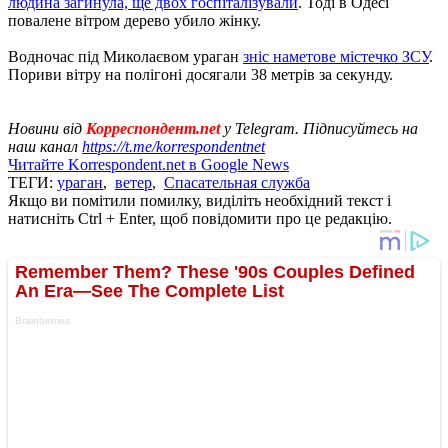
людина загинула, ще двох госпіталізували
. Тоді в Одесі
повалене вітром дерево убило жінку.
Водночас під Миколаєвом ураган
зніс наметове містечко ЗСУ
.
Пориви вітру на полігоні досягали 38 метрів за секунду.
Новини від
Корреспондент.net
у Telegram. Підписуйтесь на
наш канал
https://t.me/korrespondentnet
Читайте Korrespondent.net в Google News
ТЕГИ:
ураган
,
ветер
,
Спасательная служба
Якщо ви помітили помилку, виділіть необхідний текст і
натисніть Ctrl + Enter, щоб повідомити про це редакцію.