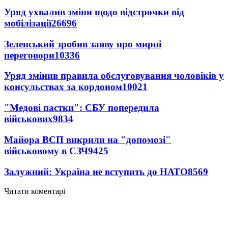
Уряд ухвалив зміни щодо відстрочки від
мобілізації
26696
Зеленський зробив заяву про мирні
переговори
10336
Уряд змінив правила обслуговування чоловіків у
консульствах за кордоном
10021
"Медові пастки": СБУ попередила
військових
9834
Майора ВСП викрили на "допомозі"
військовому в СЗЧ
9425
Залужний: Україна не вступить до НАТО
8569
Читати коментарі