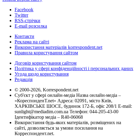
Facebook
Twitter
RSS-стрічки
E-mail розсилка
Контакти
Реклама на сайті
Використання матеріалів korrespondent.net
Правила користування сайтом
Договір користування сайтом
Політика у сфері конфіденційності і персональних даних
Угода щодо користування
Редакція
© 2000-2026, Korrespondent.net
Суб'єкт у сфері онлайн-медіа Назва онлайн-медіа –
«КореспонденТ.net» Адреса: 02091, місто Київ,
ХАРКІВСЬКЕ ШОСЕ, будинок 172-Б, офіс 208/1 E-mail:
sunlight@mediadim.com.ua
Телефон: 044-205-43-00
Ідентифікатор медіа – R40-06068
Використання будь-яких матеріалів, розміщених на
сайті, дозволяється за умови посилання на
Корреспондент.net.