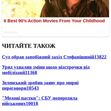
ЧИТАЙТЕ ТАКОЖ
Суд обрав запобіжний захід Стефанішиній
13822
Уряд ухвалив зміни щодо відстрочки від
мобілізації
11368
Зеленський зробив заяву про мирні
переговори
10543
"Медові пастки": СБУ попередила
військових
10018