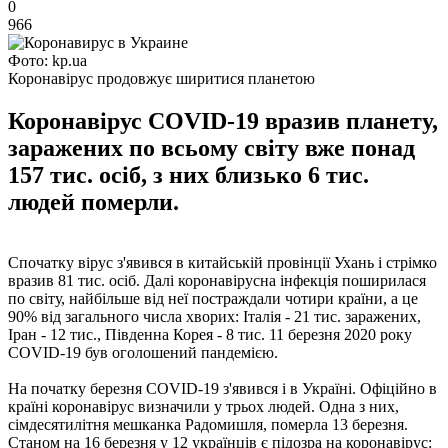
0
966
Фото: kp.ua
Коронавірус продовжує ширитися планетою
Коронавірус COVID-19 вразив планету,
заражених по всьому світу вже понад
157 тис. осіб, з них близько 6 тис.
людей померли.
Спочатку вірус з'явився в китайській провінції Ухань і стрімко
вразив 81 тис. осіб. Далі коронавірусна інфекція поширилася
по світу, найбільше від неї постраждали чотири країни, а це
90% від загального числа хворих: Італія - ​​21 тис. заражених,
Іран - 12 тис., Південна Корея - 8 тис. 11 березня 2020 року
COVID-19 був оголошений пандемією.
На початку березня COVID-19 з'явився і в Україні. Офіційно в
країні коронавірус визначили у трьох людей. Одна з них,
сімдесятилітня мешканка Радомишля, померла 13 березня.
Станом на 16 березня у 12 українців є підозра на коронавірус: