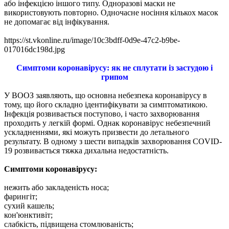
або інфекцією іншого типу. Одноразові маски не
використовують повторно. Одночасне носіння кількох масок
не допомагає від інфікування.
https://st.vkonline.ru/image/10c3bdff-0d9e-47c2-b9be-
017016dc198d.jpg
Симптоми коронавірусу: як не сплутати із застудою і
грипом
У ВООЗ заявляють, що основна небезпека коронавірусу в
тому, що його складно ідентифікувати за симптоматикою.
Інфекція розвивається поступово, і часто захворювання
проходить у легкій формі. Однак коронавірус небезпечний
ускладненнями, які можуть призвести до летального
результату. В одному з шести випадків захворювання COVID-
19 розвивається тяжка дихальна недостатність.
Симптоми коронавірусу:
нежить або закладеність носа;
фарингіт;
сухий кашель;
кон'юнктивіт;
слабкість, підвищена стомлюваність;