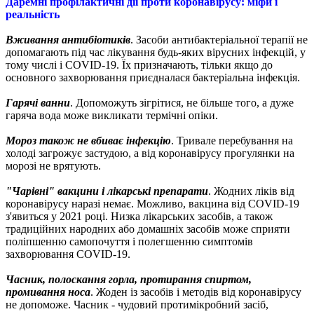
Даремні профілактичні дії проти коронавірусу: міфи і
реальність
Вживання антибіотиків
. Засоби антибактеріальної терапії не
допомагають під час лікування будь-яких вірусних інфекцій, у
тому числі і COVID-19. Їх призначають, тільки якщо до
основного захворювання приєдналася бактеріальна інфекція.
Гарячі ванни
. Допоможуть зігрітися, не більше того, а дуже
гаряча вода може викликати термічні опіки.
Мороз також не вбиває інфекцію
. Тривале перебування на
холоді загрожує застудою, а від коронавірусу прогулянки на
морозі не врятують.
"Чарівні" вакцини і лікарські препарати
. Жодних ліків від
коронавірусу наразі немає. Можливо, вакцина від COVID-19
з'явиться у 2021 році. Низка лікарських засобів, а також
традиційних народних або домашніх засобів може сприяти
поліпшенню самопочуття і полегшенню симптомів
захворювання COVID-19.
Часник, полоскання горла, протирання спиртом,
промивання носа
. Жоден із засобів і методів від коронавірусу
не допоможе. Часник - чудовий протимікробний засіб,