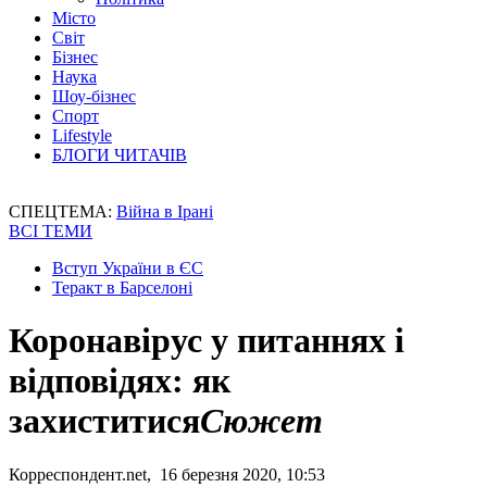
Місто
Світ
Бізнес
Наука
Шоу-бізнес
Спорт
Lifestyle
БЛОГИ ЧИТАЧІВ
СПЕЦТЕМА:
Війна в Ірані
ВСІ ТЕМИ
Вступ України в ЄС
Теракт в Барселоні
Коронавірус у питаннях і
відповідях: як
захиститися
Сюжет
Корреспондент.net, 16 березня 2020, 10:53