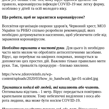
правило, коронавірусна інфекція COVID-19 має легку форму,
особливо у дітей та осіб молодого віку.
Що робити, щоб не заразитися коронавірусом?
Всесвітня організація охорони здоров'я, Червоний хрест, МОЗ
України та РНБО спільно розробили рекомендації, яких
необхідно дотримуватися населенню, щоб убезпечити себе від
зараження коронавірусом.
Необхідно тримати в чистоті руки
. Для цього їх необхідно
часто мити милом чи обробляти антисептичними засобами.
Вірус, що перебуває на шкірних покривах, знищується за
допомогою цих простих дій. Важливо тільки правильно мити
руки. Так, тривалість процедури - близько хвилини.
https://www.zdorovieinfo.ru/wp-
content/uploads/2020/03/how_to_handwash_lge-01-scaled.jpg
Триматися подалі від людей, які кашляють або чхають
.
Оптимальна відстань - 1 метр. Вірус передається повітряно-
крапельним шляхом. Тому небезпечні виділення з носа або
рота людини, яка може бути носієм COVID-19.