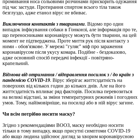
промивання носа сольовими розчинами прискорить одужання
під час застуди. Протирання спиртом всього тіла також
безглуздо, адже етанол вірус не вбиває.
Виключення контактів з тваринами
. Відомо про один
випадок інфікування собаки в Гонконзі, але інформація про те,
що переносниками коронавірусу можуть бути тварини, на цей
момент не підтверджена. Проте миття рук після контакту з
ними - обов'язкове. У мережі "гуляє" міф про зараження
коронавірусом після укусу комара. Подібне - бездоказово,
адже основний спосіб передачі інфекції - повітряно-
крапельний.
Відмова від отримання / відправлення посилок з / до країн з
пандемією COVID-19
. Вірус зберігає життєздатність на
поверхнях від кількох годин до кількох днів. Але на його
життєздатність впливає ряд факторів. Посилка перевозиться
на великі відстані, за зміни температурних режимів і погодних
умов. Тому, найімовірніше, на посилці або в ній вірус загине.
Чи всім потрібно носити маску?
Згідно з рекомендаціями ВООЗ, маску необхідно носити
тільки в тому випадку, якщо присутні симптоми COVID-19
або якщо людина здійснює догляд за хворим коронавірусною