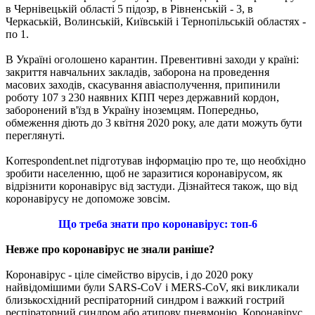
в Чернівецькій області 5 підозр, в Рівненській - 3, в
Черкаській, Волинській, Київській і Тернопільській областях -
по 1.
В Україні оголошено карантин. Превентивні заходи у країні:
закриття навчальних закладів, заборона на проведення
масових заходів, скасування авіасполучення, припинили
роботу 107 з 230 наявних КПП через державний кордон,
заборонений в'їзд в Україну іноземцям. Попередньо,
обмеження діють до 3 квітня 2020 року, але дати можуть бути
переглянуті.
Korrespondent.net підготував інформацію про те, що необхідно
зробити населенню, щоб не заразитися коронавірусом, як
відрізнити коронавірус від застуди. Дізнайтеся також, що від
коронавірусу не допоможе зовсім.
Що треба знати про коронавірус: топ-6
Невже про коронавірус не знали раніше?
Коронавірус - ціле сімейство вірусів, і до 2020 року
найвідомішими були SARS-CoV і MERS-CoV, які викликали
близькосхідний респіраторний синдром і важкий гострий
респіраторний синдром або атипову пневмонію. Коронавірус