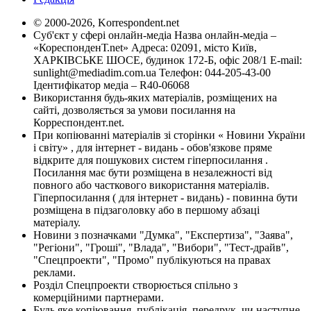
© 2000-2026, Korrespondent.net
Суб'єкт у сфері онлайн-медіа Назва онлайн-медіа –
«КореспонденТ.net» Адреса: 02091, місто Київ,
ХАРКІВСЬКЕ ШОСЕ, будинок 172-Б, офіс 208/1 E-mail:
sunlight@mediadim.com.ua
Телефон: 044-205-43-00
Ідентифікатор медіа – R40-06068
Використання будь-яких матеріалів, розміщених на
сайті, дозволяється за умови посилання на
Корреспондент.net.
При копіюванні матеріалів зі сторінки « Новини України
і світу» , для інтернет - видань - обов'язкове пряме
відкрите для пошукових систем гіперпосилання .
Посилання має бути розміщена в незалежності від
повного або часткового використання матеріалів.
Гіперпосилання ( для інтернет - видань) - повинна бути
розміщена в підзаголовку або в першому абзаці
матеріалу.
Новини з позначками "Думка", "Експертиза", "Заява",
"Регіони", "Гроші", "Влада", "Вибори", "Тест-драйв",
"Спецпроекти", "Промо" публікуються на правах
реклами.
Розділ Спецпроекти створюється спільно з
комерційними партнерами.
Будь яке копіювання, публікація, передрук, чи наступне