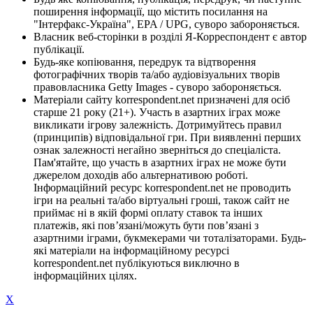
поширення інформації, що містить посилання на
"Інтерфакс-Україна", EPA / UPG, суворо забороняється.
Власник веб-сторінки в розділі Я-Корреспондент є автор
публікації.
Будь-яке копіювання, передрук та відтворення
фотографічних творів та/або аудіовізуальних творів
правовласника Getty Images - суворо забороняється.
Матеріали сайту korrespondent.net призначені для осіб
старше 21 року (21+). Участь в азартних іграх може
викликати ігрову залежність. Дотримуйтесь правил
(принципів) відповідальної гри. При виявленні перших
ознак залежності негайно зверніться до спеціаліста.
Пам'ятайте, що участь в азартних іграх не може бути
джерелом доходів або альтернативою роботі.
Інформаційний ресурс korrespondent.net не проводить
ігри на реальні та/або віртуальні гроші, також сайт не
приймає ні в якій формі оплату ставок та інших
платежів, які пов’язані/можуть бути пов’язані з
азартними іграми, букмекерами чи тоталізаторами. Будь-
які матеріали на інформаційному ресурсі
korrespondent.net публікуються виключно в
інформаційних цілях.
X