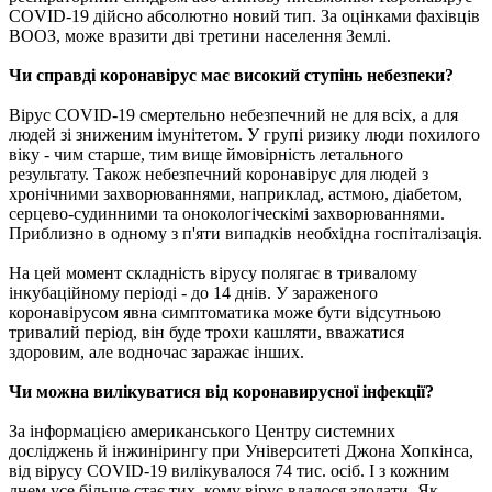
COVID-19 дійсно абсолютно новий тип. За оцінками фахівців
ВООЗ, може вразити дві третини населення Землі.
Чи справді коронавірус має високий ступінь небезпеки?
Вірус COVID-19 смертельно небезпечний не для всіх, а для
людей зі зниженим імунітетом. У групі ризику люди похилого
віку - чим старше, тим вище ймовірність летального
результату. Також небезпечний коронавірус для людей з
хронічними захворюваннями, наприклад, астмою, діабетом,
серцево-судинними та онокологіческімі захворюваннями.
Приблизно в одному з п'яти випадків необхідна госпіталізація.
На цей момент складність вірусу полягає в тривалому
інкубаційному періоді - до 14 днів. У зараженого
коронавірусом явна симптоматика може бути відсутньою
тривалий період, він буде трохи кашляти, вважатися
здоровим, але водночас заражає інших.
Чи можна вилікуватися від коронавирусної інфекції?
За інформацією американського Центру системних
досліджень й інжинірингу при Університеті Джона Хопкінса,
від вірусу COVID-19 вилікувалося 74 тис. осіб. І з кожним
днем ​​усе більше стає тих, кому вірус вдалося здолати. Як