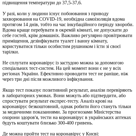
підвищення температури до 37,5-37,6.
У разі, коли у людини існує побоювання з приводу
захворювання на COVID-19, необхідна самоізоляція вдома
протягом 14 днів, тобто на час інкубаційного періоду хвороби.
Вдома краще перебувати в окремій кімнаті, не допускати до
себе гостей, крім домашніх. Важливо регулярно провітрювати
приміщення, дезінфікувати туалет і ванну кімнату,
користуватися тільки особистим рушником і їсти зі своєї
тарілки.
Не сплутати коронавірус із застудою можна за допомогою
спеціальних тест-систем. На цей момент вони є не у всіх
регіонах України. Ефективно проводити тест не раніше, ніж
через три дні після можливого інфікування.
Якщо тест показує позитивний результат, аналізи перевіряють
в лабораторних умовах. Вони можуть або підтвердити, або
спростувати результат експрес-тесту. Аналіз крові на
коронавірус безкоштовний, однак робити його стануть тільки
за медичними показаннями. За прогнозами Міністерства
охорони здоров'я, тести на коронавірус в українських аптеках
будуть коштувати близько 300-400 гривень.
Де можна пройти тест на коронавірус у Києві: