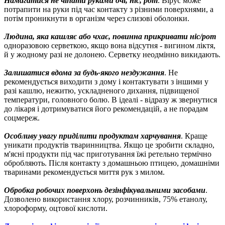
Намагатися не чіпати руками очі, ніс, рот
. Вірус може
потрапити на руки під час контакту з різними поверхнями, а
потім проникнути в організм через слизові оболонки.
Людина, яка кашляє або чхає, повинна прикривати ніс/рот
одноразовою серветкою, якщо вона відсутня - вигином ліктя,
й у жодному разі не долонею. Серветку неодмінно викидають.
Залишатися вдома за будь-якого нездужання
. Не
рекомендується виходити з дому і контактувати з іншими у
разі кашлю, нежитю, ускладненого дихання, підвищеної
температури, головного болю. В ідеалі - відразу ж звернутися
до лікаря і дотримуватися його рекомендацій, а не порадам
соцмереж.
Особливу увагу приділити продуктам харчування
. Краще
уникати продуктів тваринництва. Якщо це зробити складно,
м'ясні продукти під час приготування їжі ретельно термічно
обробляють. Після контакту з домашньою птицею, домашніми
тваринами рекомендується миття рук з милом.
Обробка робочих поверхонь дезінфікувальними засобами
.
Дозволено використання хлору, розчинників, 75% етанолу,
хлороформу, оцтової кислоти.