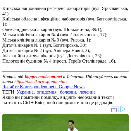
Київська національна референс-лабораторія (вул. Ярославська,
41);
Київська обласна інфекційна лабораторія (вул. Багговутівська,
1);
Олександрівська лікарня (вул. Шовковична, 39/1);
Міська клінічна лікарня № 4 (вул. Солом'янська, 17);
Міська клінічна лікарня № 9 (вул. Ризька, 1);
Дитяча лікарня № 1 (вул. Богатирська, 30);
Дитяча лікарня № 2 (вул. Алішера Навої, 3);
Інфекційна дитяча лікарня (вул. Дегтярівська, 23);
Пологовий будинок № 4 (просп. Героїв Сталінграда, 16).
Новини від
Корреспондент.net
в Telegram. Підписуйтесь на наш
канал
https://t.me/korrespondentnet
Читайте Korrespondent.net в Google News
ТЕГИ:
Украина
,
эпидемия
,
болезни
,
лечение
Якщо ви помітили помилку, виділіть необхідний текст і
натисніть Ctrl + Enter, щоб повідомити про це редакцію.