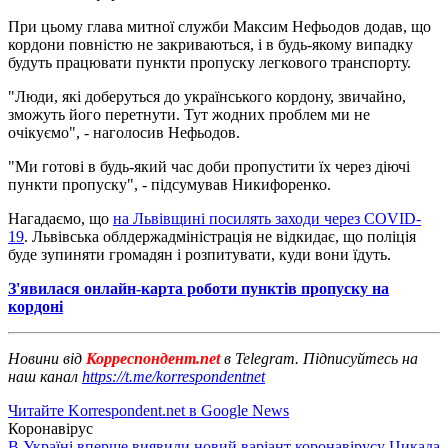
При цьому глава митної служби Максим Нефьодов додав, що
кордони повністю не закриваються, і в будь-якому випадку
будуть працювати пункти пропуску легкового транспорту.
"Люди, які доберуться до українського кордону, звичайно,
зможуть його перетнути. Тут жодних проблем ми не
очікуємо", - наголосив Нефьодов.
"Ми готові в будь-який час доби пропустити їх через діючі
пункти пропуску", - підсумував Никифоренко.
Нагадаємо, що
на Львівщині посилять заходи через COVID-
19
. Львівська облдержадміністрація не відкидає, що поліція
буде зупиняти громадян і розпитувати, куди вони їдуть.
З'явилася онлайн-карта роботи пунктів пропуску на
кордоні
Новини від
Корреспондент.net
в Telegram. Підписуйтесь на
наш канал
https://t.me/korrespondentnet
Читайте Korrespondent.net в Google News
Коронавірус
В Україні вперше виявили новий варіант коронавірусу Цикада