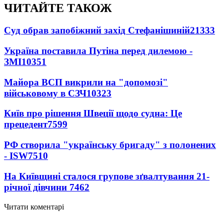
ЧИТАЙТЕ ТАКОЖ
Суд обрав запобіжний захід Стефанішиній
21333
Україна поставила Путіна перед дилемою -
ЗМІ
10351
Майора ВСП викрили на "допомозі"
військовому в СЗЧ
10323
Київ про рішення Швеції щодо судна: Це
прецедент
7599
РФ створила "українську бригаду" з полонених
- ISW
7510
На Київщині сталося групове зґвалтування 21-
річної дівчини
7462
Читати коментарі