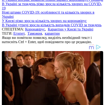
В Україні за тиждень різко зросла кількість хворих на COVID-
19
Нові штами COVID-19: особливості та кількість хворих в
Україні
У Києві різко зросла кількість хворих на коронавірус
В Україні утричі зросла кількість випадків COVID за тиждень
СПЕЦТЕМА:
Коронавірус
,
Карантин у Києві та Україні
ТЕГИ:
Египет
,
Таможня
,
карантин
Якщо ви помітили помилку, виділіть необхідний текст і
натисніть Ctrl + Enter, щоб повідомити про це редакцію.