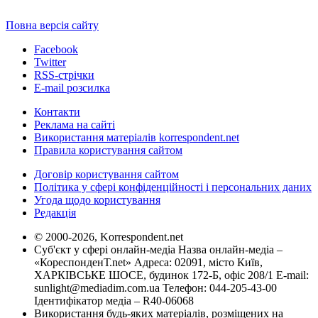
Повна версія сайту
Facebook
Twitter
RSS-стрічки
E-mail розсилка
Контакти
Реклама на сайті
Використання матеріалів korrespondent.net
Правила користування сайтом
Договір користування сайтом
Політика у сфері конфіденційності і персональних даних
Угода щодо користування
Редакція
© 2000-2026, Korrespondent.net
Суб'єкт у сфері онлайн-медіа Назва онлайн-медіа –
«КореспонденТ.net» Адреса: 02091, місто Київ,
ХАРКІВСЬКЕ ШОСЕ, будинок 172-Б, офіс 208/1 E-mail:
sunlight@mediadim.com.ua
Телефон: 044-205-43-00
Ідентифікатор медіа – R40-06068
Використання будь-яких матеріалів, розміщених на