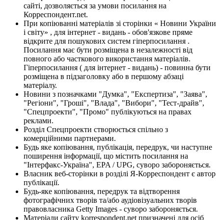
сайті, дозволяється за умови посилання на
Корреспондент.net.
При копіюванні матеріалів зі сторінки « Новини України
і світу» , для інтернет - видань - обов'язкове пряме
відкрите для пошукових систем гіперпосилання .
Посилання має бути розміщена в незалежності від
повного або часткового використання матеріалів.
Гіперпосилання ( для інтернет - видань) - повинна бути
розміщена в підзаголовку або в першому абзаці
матеріалу.
Новини з позначками "Думка", "Експертиза", "Заява",
"Регіони", "Гроші", "Влада", "Вибори", "Тест-драйв",
"Спецпроекти", "Промо" публікуються на правах
реклами.
Розділ Спецпроекти створюється спільно з
комерційними партнерами.
Будь яке копіювання, публікація, передрук, чи наступне
поширення інформації, що містить посилання на
"Інтерфакс-Україна", EPA / UPG, суворо забороняється.
Власник веб-сторінки в розділі Я-Корреспондент є автор
публікації.
Будь-яке копіювання, передрук та відтворення
фотографічних творів та/або аудіовізуальних творів
правовласника Getty Images - суворо забороняється.
Матеріали сайту korrespondent.net призначені для осіб