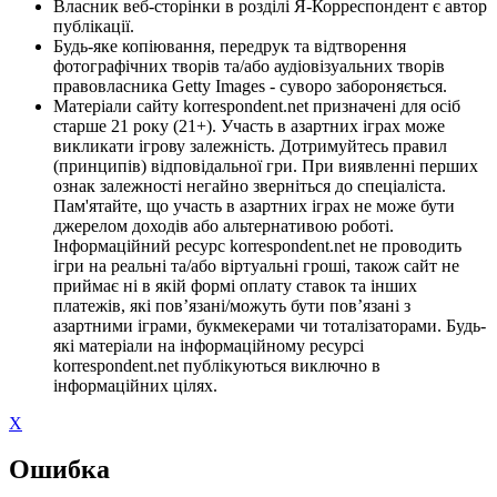
Власник веб-сторінки в розділі Я-Корреспондент є автор
публікації.
Будь-яке копіювання, передрук та відтворення
фотографічних творів та/або аудіовізуальних творів
правовласника Getty Images - суворо забороняється.
Матеріали сайту korrespondent.net призначені для осіб
старше 21 року (21+). Участь в азартних іграх може
викликати ігрову залежність. Дотримуйтесь правил
(принципів) відповідальної гри. При виявленні перших
ознак залежності негайно зверніться до спеціаліста.
Пам'ятайте, що участь в азартних іграх не може бути
джерелом доходів або альтернативою роботі.
Інформаційний ресурс korrespondent.net не проводить
ігри на реальні та/або віртуальні гроші, також сайт не
приймає ні в якій формі оплату ставок та інших
платежів, які пов’язані/можуть бути пов’язані з
азартними іграми, букмекерами чи тоталізаторами. Будь-
які матеріали на інформаційному ресурсі
korrespondent.net публікуються виключно в
інформаційних цілях.
X
Ошибка