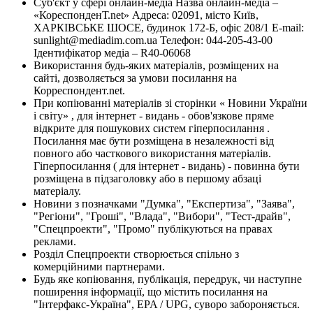
Суб'єкт у сфері онлайн-медіа Назва онлайн-медіа –
«КореспонденТ.net» Адреса: 02091, місто Київ,
ХАРКІВСЬКЕ ШОСЕ, будинок 172-Б, офіс 208/1 E-mail:
sunlight@mediadim.com.ua
Телефон: 044-205-43-00
Ідентифікатор медіа – R40-06068
Використання будь-яких матеріалів, розміщених на
сайті, дозволяється за умови посилання на
Корреспондент.net.
При копіюванні матеріалів зі сторінки « Новини України
і світу» , для інтернет - видань - обов'язкове пряме
відкрите для пошукових систем гіперпосилання .
Посилання має бути розміщена в незалежності від
повного або часткового використання матеріалів.
Гіперпосилання ( для інтернет - видань) - повинна бути
розміщена в підзаголовку або в першому абзаці
матеріалу.
Новини з позначками "Думка", "Експертиза", "Заява",
"Регіони", "Гроші", "Влада", "Вибори", "Тест-драйв",
"Спецпроекти", "Промо" публікуються на правах
реклами.
Розділ Спецпроекти створюється спільно з
комерційними партнерами.
Будь яке копіювання, публікація, передрук, чи наступне
поширення інформації, що містить посилання на
"Інтерфакс-Україна", EPA / UPG, суворо забороняється.