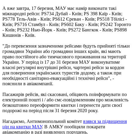
А вже завтра, 17 березня, МАУ має намір виконати такі
міжнародні рейси: PS734 Дубай - Київ; PS 398 Каїр - Київ;
PS778 Тель-Авів - Київ; PS612 Єреван - Київ; PS518 Тбілісі -
Київ; PS716 Стамбул - Київ; PS602 Баку - Київ; PS242 Торонто
- Київ; PS232 Нью-Йорк - Київ; PS272 Бангкок - Київ; PS898
Кишинів - Київ.
"До перевезення зазначеними рейсами будуть прийняті тільки
громадяни України або громадяни інших країн, які мають
право постійного або тимчасового проживання на території
України. У період із 17 до 31 березня МАУ виконуватиме
власні регулярні внутрішні рейси, чартерні рейси за кордон
для повернення українських туристів додому, а також при
необхідності санітарно-евакуаційні і технічні рейси", -
пояснили в авіакомпанії.
Пасажирів рейсів, які скасовані, обіцяють поінформувати по
електронній пошті і / або смс-повідомленням про можливість
безкоштовно переоформити квитки і перенести дати своєї
подорожі на період після 31 березня 2020 року.
Нагадаємо, Антимонопольний комітет
взявся за підвищення
цін на квитки МАУ
. В АМКУ пообіцяли покарати
авіакомпанію в разі виявлених порушень.