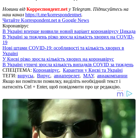
Новини від
Корреспондент.net
у Telegram. Підписуйтесь на
наш канал
https://t.me/korrespondentnet
.
Читайте Korrespondent.net в Google News
Коронавірус
В Україні вперше виявили новий варіант коронавірусу Цикада
В Україні за тиждень різко зросла кількість хворих на COVID-
19
Нові штами COVID-19: особливості та кількість хворих в
Україні
У Києві різко зросла кількість хворих на коронавірус
В Україні утричі зросла кількість випадків COVID за тиждень
СПЕЦТЕМА:
Коронавірус
,
Карантин у Києві та Україні
ТЕГИ:
вирусы
,
Вирус
,
авиаперелет
,
МАУ
,
авиакомпании
Якщо ви помітили помилку, виділіть необхідний текст і
натисніть Ctrl + Enter, щоб повідомити про це редакцію.