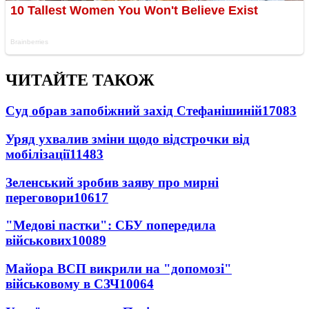
ЧИТАЙТЕ ТАКОЖ
Суд обрав запобіжний захід Стефанішиній
17083
Уряд ухвалив зміни щодо відстрочки від
мобілізації
11483
Зеленський зробив заяву про мирні
переговори
10617
"Медові пастки": СБУ попередила
військових
10089
Майора ВСП викрили на "допомозі"
військовому в СЗЧ
10064