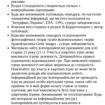
реклами.
Розділ Спецпроекти створюється спільно з
комерційними партнерами.
Будь яке копіювання, публікація, передрук, чи наступне
поширення інформації, що містить посилання на
"Інтерфакс-Україна", EPA / UPG, суворо забороняється.
Власник веб-сторінки в розділі Я-Корреспондент є автор
публікації.
Будь-яке копіювання, передрук та відтворення
фотографічних творів та/або аудіовізуальних творів
правовласника Getty Images - суворо забороняється.
Матеріали сайту korrespondent.net призначені для осіб
старше 21 року (21+). Участь в азартних іграх може
викликати ігрову залежність. Дотримуйтесь правил
(принципів) відповідальної гри. При виявленні перших
ознак залежності негайно зверніться до спеціаліста.
Пам'ятайте, що участь в азартних іграх не може бути
джерелом доходів або альтернативою роботі.
Інформаційний ресурс korrespondent.net не проводить
ігри на реальні та/або віртуальні гроші, також сайт не
приймає ні в якій формі оплату ставок та інших
платежів, які пов’язані/можуть бути пов’язані з
азартними іграми, букмекерами чи тоталізаторами. Будь-
які матеріали на інформаційному ресурсі
korrespondent.net публікуються виключно в