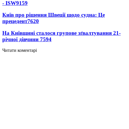
- ISW
9159
Київ про рішення Швеції щодо судна: Це
прецедент
7620
На Київщині сталося групове зґвалтування 21-
річної дівчини
7594
Читати коментарі