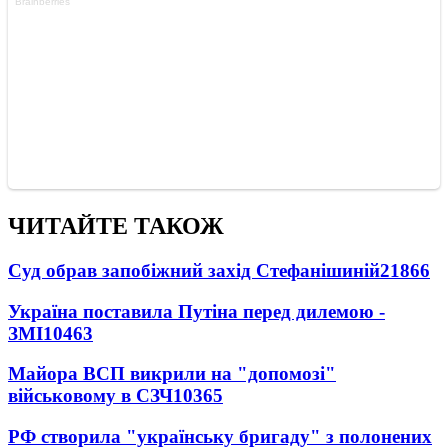
ЧИТАЙТЕ ТАКОЖ
Суд обрав запобіжний захід Стефанішиній
21866
Україна поставила Путіна перед дилемою -
ЗМІ
10463
Майора ВСП викрили на "допомозі"
військовому в СЗЧ
10365
РФ створила "українську бригаду" з полонених