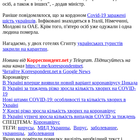
осіб, а також в інших", - додав міністр.
Раніше повідомлялося, що за кордоном
Covid-19 заражені
шість українців
. Інфіковані знаходяться в Італії, Німеччині,
Молдові та ОАЕ. Крім того, п'ятеро осіб уже одужали і одна
людина померла.
Нагадаємо, у двох готелях Єгипту
українських туристів
закрили на карантин
.
Новини від
Корреспондент.net
у Telegram. Підписуйтесь на
наш канал
https://t.me/korrespondentnet
.
Читайте Korrespondent.net в Google News
Коронавірус
В Україні вперше виявили новий варіант коронавірусу Цикада
В Україні за тиждень різко зросла кількість хворих на COVID-
19
Нові штами COVID-19: особливості та кількість хворих в
Україні
У Києві різко зросла кількість хворих на коронавірус
В Україні утричі зросла кількість випадків COVID за тиждень
СПЕЦТЕМА:
Коронавірус
ТЕГИ:
вирусы
,
МИД Украины
,
Вирус
,
заболевание
,
украинцы
,
заболевания
Якщо ви помітили помилку, виділіть необхідний текст і