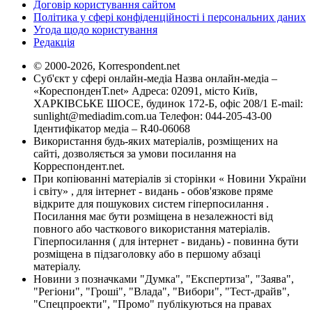
Договір користування сайтом
Політика у сфері конфіденційності і персональних даних
Угода щодо користування
Редакція
© 2000-2026, Korrespondent.net
Суб'єкт у сфері онлайн-медіа Назва онлайн-медіа –
«КореспонденТ.net» Адреса: 02091, місто Київ,
ХАРКІВСЬКЕ ШОСЕ, будинок 172-Б, офіс 208/1 E-mail:
sunlight@mediadim.com.ua
Телефон: 044-205-43-00
Ідентифікатор медіа – R40-06068
Використання будь-яких матеріалів, розміщених на
сайті, дозволяється за умови посилання на
Корреспондент.net.
При копіюванні матеріалів зі сторінки « Новини України
і світу» , для інтернет - видань - обов'язкове пряме
відкрите для пошукових систем гіперпосилання .
Посилання має бути розміщена в незалежності від
повного або часткового використання матеріалів.
Гіперпосилання ( для інтернет - видань) - повинна бути
розміщена в підзаголовку або в першому абзаці
матеріалу.
Новини з позначками "Думка", "Експертиза", "Заява",
"Регіони", "Гроші", "Влада", "Вибори", "Тест-драйв",
"Спецпроекти", "Промо" публікуються на правах