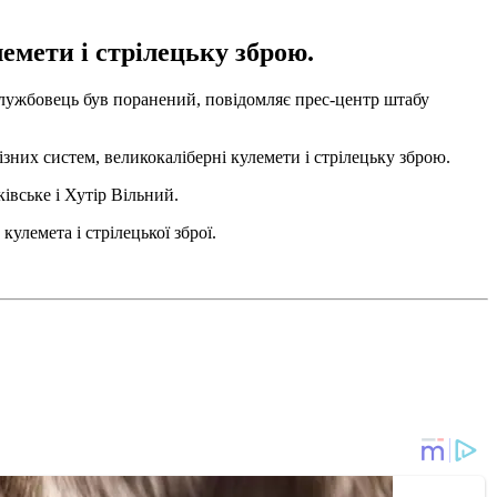
емети і стрілецьку зброю.
службовець був поранений, повідомляє прес-центр штабу
зних систем, великокаліберні кулемети і стрілецьку зброю.
івське і Хутір Вільний.
улемета і стрілецької зброї.