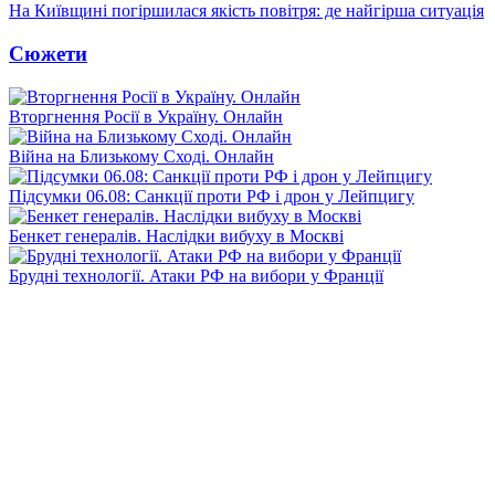
На Київщині погіршилася якість повітря: де найгірша ситуація
Сюжети
Вторгнення Росії в Україну. Онлайн
Війна на Близькому Сході. Онлайн
Підсумки 06.08: Санкції проти РФ і дрон у Лейпцигу
Бенкет генералів. Наслідки вибуху в Москві
Брудні технології. Атаки РФ на вибори у Франції