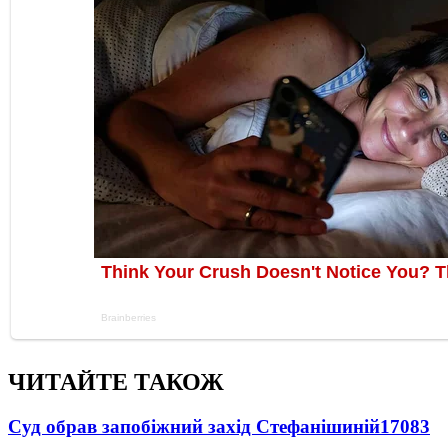
ЧИТАЙТЕ ТАКОЖ
Суд обрав запобіжний захід Стефанішиній
17083