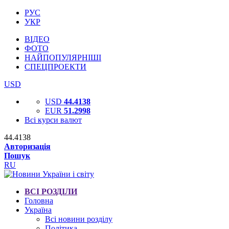
РУС
УКР
ВІДЕО
ФОТО
НАЙПОПУЛЯРНІШІ
СПЕЦПРОЕКТИ
USD
USD
44.4138
EUR
51.2998
Всі курси валют
44.4138
Авторизація
Пошук
RU
ВСІ РОЗДІЛИ
Головна
Україна
Всі новини розділу
Політика