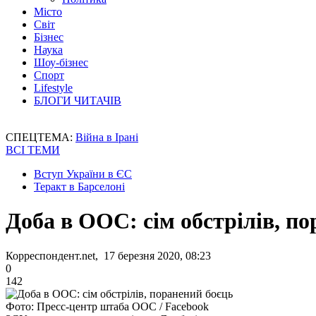
Місто
Світ
Бізнес
Наука
Шоу-бізнес
Спорт
Lifestyle
БЛОГИ ЧИТАЧІВ
СПЕЦТЕМА:
Війна в Ірані
ВСІ ТЕМИ
Вступ України в ЄС
Теракт в Барселоні
Доба в ООС: сім обстрілів, п
Корреспондент.net, 17 березня 2020, 08:23
0
142
Фото: Пресс-центр штаба ООС / Facebook