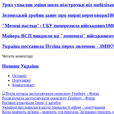
Уряд ухвалив зміни щодо відстрочки від мобілізац
Зеленський зробив заяву про мирні переговори
10
"Медові пастки": СБУ попередила військових
100
Майора ВСП викрили на "допомозі" військовому
Україна поставила Путіна перед дилемою - ЗМІ
97
Читати коментарі
Новини України
Останні
Популярні
Коментовані
Росія почала застосовувати оновлену Герберу - Флеш
Росіяни атакували Ізюм, є загиблі
Українці висловилися щодо тривалості війни - опитування
Коли мовчить зв'язок - мовчить уся бригада. Зв'язківці просять