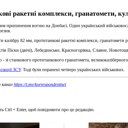
ові ракетні комплекси, гранатомети, кул
ежим припинення вогню на Донбасі. Один український військово
резня.
 калібру 82 мм, протитанкові ракетні комплекси, гранатомети рі
ів Піски (двічі), Лебединське, Красногорівка, Славне, Новотошк
 - зі станкового протитанкового гранатомета, великокаліберного к
позиції ЗСУ
. Тоді були поранені четверо українських військових.
ш канал
https://t.me/korrespondentnet
ь Ctrl + Enter, щоб повідомити про це редакцію.