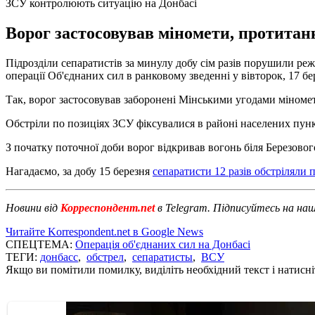
ЗСУ контролюють ситуацію на Донбасі
Ворог застосовував міномети, протитанк
Підрозділи сепаратистів за минулу добу сім разів порушили р
операції Об'єднаних сил в ранковому зведенні у вівторок, 17 бе
Так, ворог застосовував заборонені Мінськими угодами міномети
Обстріли по позиціях ЗСУ фіксувалися в районі населених пункт
З початку поточної доби ворог відкривав вогонь біля Березового
Нагадаємо, за добу 15 березня
сепаратисти 12 разів обстріляли 
Новини від
Корреспондент.net
в Telegram. Підписуйтесь на на
Читайте Korrespondent.net в Google News
СПЕЦТЕМА:
Операція об'єднаних сил на Донбасі
ТЕГИ:
донбасс
,
обстрел
,
сепаратисты
,
ВСУ
Якщо ви помітили помилку, виділіть необхідний текст і натисніт