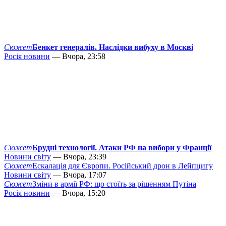
Сюжет
Бенкет генералів. Наслідки вибуху в Москві
Росія новини
— Вчора, 23:58
Сюжет
Брудні технології. Атаки РФ на вибори у Франції
Новини світу
— Вчора, 23:39
Сюжет
Ескалація для Європи. Російський дрон в Лейпцигу
Новини світу
— Вчора, 17:07
Сюжет
Зміни в армії РФ: що стоїть за рішенням Путіна
Росія новини
— Вчора, 15:20