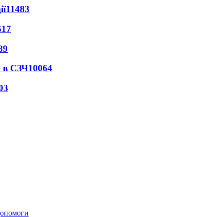
ії
11483
617
89
 в СЗЧ
10064
03
 допомоги