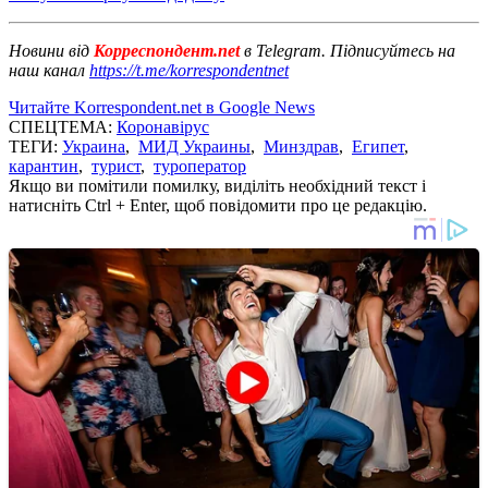
Новини від
Корреспондент.net
в Telegram. Підписуйтесь на
наш канал
https://t.me/korrespondentnet
Читайте Korrespondent.net в Google News
СПЕЦТЕМА:
Коронавірус
ТЕГИ:
Украина
,
МИД Украины
,
Минздрав
,
Египет
,
карантин
,
турист
,
туроператор
Якщо ви помітили помилку, виділіть необхідний текст і
натисніть Ctrl + Enter, щоб повідомити про це редакцію.