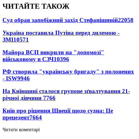
ЧИТАЙТЕ ТАКОЖ
Суд обрав запобіжний захід Стефанішиній
22058
Україна поставила Путіна перед дилемою -
ЗМІ
10571
Майора ВСП викрили на "допомозі"
військовому в СЗЧ
10396
РФ створила "українську бригаду" з полонених
- ISW
9946
На Київщині сталося групове зґвалтування 21-
річної дівчини
7766
Київ про рішення Швеції щодо судна: Це
прецедент
7664
Читати коментарі