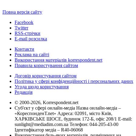
Повна версія сайту
Facebook
Twitter
RSS-стрічки
E-mail розсилка
Контакти
Реклама на сайті
Використання матеріалів korrespondent.net
Правила користування сайтом
Договір користування сайтом
Політика у сфері конфіденційності і персональних даних
Угода щодо користування
Редакція
© 2000-2026, Korrespondent.net
Суб'єкт у сфері онлайн-медіа Назва онлайн-медіа –
«КореспонденТ.net» Адреса: 02091, місто Київ,
ХАРКІВСЬКЕ ШОСЕ, будинок 172-Б, офіс 208/1 E-mail:
sunlight@mediadim.com.ua
Телефон: 044-205-43-00
Ідентифікатор медіа – R40-06068
Використання будь-яких матеріалів, розміщених на