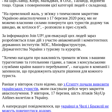
- на Шрі-Ланці, Кіпрі, Мальдівах, в ОАЕ, Таїланді, Індонезії
тощо. Однак з поверненням цієї категорії людей є складнощі.
"На превеликий жаль, у зв'язку з тимчасовим закриттям
Україною авіасполучення з 17 березня 2020 року, ми не
можемо власними силами повернути цих туристів додому так
швидко, як хотілося б", - розповіли в прес-службі.
За інформацією Join UP! для евакуації цих людей зараз
розробляється план дій з участю авіакомпаній і компетентних
державних інститутів: МЗС, Мінінфраструктури,
Держагентства України з туризму та курортів.
"Хочемо нагадати про важливість тримати зв'язок з вашими
турагентами та готельними гідами, а також з консульськими
службами країни вашого перебування", - нагадали в компанії і
запевнили, що продовжують шукати рішення для кожного
туриста.
Раніше у вівторок стало відомо, що
з Єгипту почали вивозити
українських туристів
, яким скасували рейси через закриття
авіасполучення. У вівторок, 17 березня, шість літаків SkyUp
Airlines вилетіли в Україну.
А напередодні повідомлялося, що
українці в Чилі і Бразилії не
можуть повернутися додому.