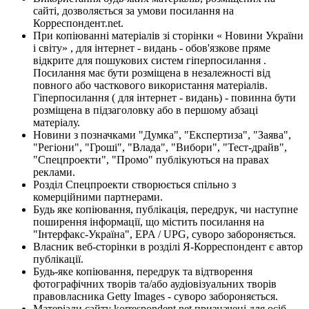
сайті, дозволяється за умови посилання на
Корреспондент.net.
При копіюванні матеріалів зі сторінки « Новини України
і світу» , для інтернет - видань - обов'язкове пряме
відкрите для пошукових систем гіперпосилання .
Посилання має бути розміщена в незалежності від
повного або часткового використання матеріалів.
Гіперпосилання ( для інтернет - видань) - повинна бути
розміщена в підзаголовку або в першому абзаці
матеріалу.
Новини з позначками "Думка", "Експертиза", "Заява",
"Регіони", "Гроші", "Влада", "Вибори", "Тест-драйв",
"Спецпроекти", "Промо" публікуються на правах
реклами.
Розділ Спецпроекти створюється спільно з
комерційними партнерами.
Будь яке копіювання, публікація, передрук, чи наступне
поширення інформації, що містить посилання на
"Інтерфакс-Україна", EPA / UPG, суворо забороняється.
Власник веб-сторінки в розділі Я-Корреспондент є автор
публікації.
Будь-яке копіювання, передрук та відтворення
фотографічних творів та/або аудіовізуальних творів
правовласника Getty Images - суворо забороняється.
Матеріали сайту korrespondent.net призначені для осіб