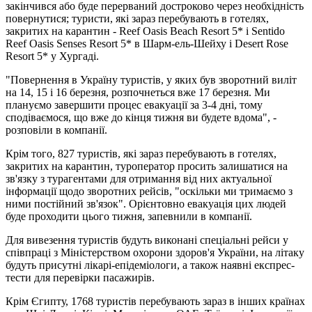
закінчився або буде перерваний достроково через необхідність
повернутися; туристи, які зараз перебувають в готелях,
закритих на карантин - Reef Oasis Beach Resort 5* і Sentido
Reef Oasis Senses Resort 5* в Шарм-ель-Шейху і Desert Rose
Resort 5* у Хургаді.
"Повернення в Україну туристів, у яких був зворотний виліт
на 14, 15 і 16 березня, розпочнеться вже 17 березня. Ми
плануємо завершити процес евакуації за 3-4 дні, тому
сподіваємося, що вже до кінця тижня ви будете вдома", -
розповіли в компанії.
Крім того, 827 туристів, які зараз перебувають в готелях,
закритих на карантин, туроператор просить залишатися на
зв'язку з турагентами для отримання від них актуальної
інформації щодо зворотних рейсів, "оскільки ми тримаємо з
ними постійний зв'язок". Орієнтовно евакуація цих людей
буде проходити цього тижня, запевнили в компанії.
Для вивезення туристів будуть виконані спеціальні рейси у
співпраці з Міністерством охорони здоров'я України, на літаку
будуть присутні лікарі-епідеміологи, а також наявні експрес-
тести для перевірки пасажирів.
Крім Єгипту, 1768 туристів перебувають зараз в інших країнах