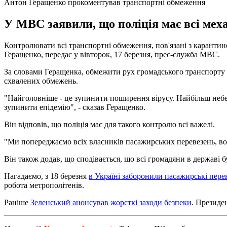
Антон Геращенко прокоментував транспортні обмеження
У МВС заявили, що поліція має всі мех
Контролювати всі транспортні обмеження, пов'язані з карантино
Геращенко, передає у вівторок, 17 березня, прес-служба МВС.
За словами Геращенка, обмежити рух громадського транспорту в 
схвалених обмежень.
"Найголовніше - це зупинити поширення вірусу. Найбільш небе
зупинити епідемію", - сказав Геращенко.
Він відповів, що поліція має для такого контролю всі важелі.
"Ми попереджаємо всіх власників пасажирських перевезень, вони
Він також додав, що сподівається, що всі громадяни в державі б
Нагадаємо, з 18 березня
в Україні заборонили пасажирські пере
робота метрополітенів.
Раніше
Зеленський анонсував жорсткі заходи безпеки
. Президе