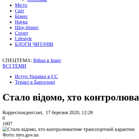
Місто
Світ
Бізнес
Наука
Шоу-бізнес
Спорт
Lifestyle
БЛОГИ ЧИТАЧІВ
СПЕЦТЕМА:
Війна в Ірані
ВСІ ТЕМИ
Вступ України в ЄС
Теракт в Барселоні
Стало відомо, хто контролюв
Корреспондент.net, 17 березня 2020, 12:28
0
1007
Фото: mvs.gov.ua