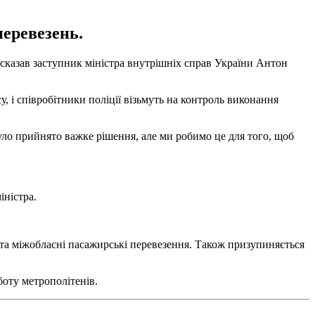
перевезень.
в сказав заступник міністра внутрішніх справ України Антон
, і співробітники поліції візьмуть на контроль виконання
ло прийнято важке рішення, але ми робимо це для того, щоб
іністра.
і та міжобласні пасажирські перевезення. Також призупиняється
боту метрополітенів.