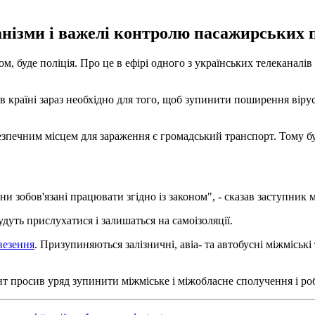
анізми і важелі контролю пасажирських 
м, буде поліція. Про це в ефірі одного з українських телеканалі
країні зараз необхідно для того, щоб зупинити поширення вірусу
зпечним місцем для зараження є громадський транспорт. Тому бу
 зобов'язані працювати згідно із законом", - сказав заступник м
удуть прислухатися і залишаться на самоізоляції.
везення
. Призупиняються залізничні, авіа- та автобусні міжміськ
нт просив уряд зупинити міжміське і міжобласне сполучення і ро