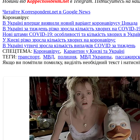
Новини від
Корреспондент.net
в Telegram. Підписуйтесь на на
Читайте Korrespondent.net в Google News
Коронавірус
В Україні вперше виявили новий варіант коронавірусу Цикада
В Україні за тиждень різко зросла кількість хворих на COVID-1
Нові штами COVID-19: особливості та кількість хворих в Украї
У Києві різко зросла кількість хворих на коронавірус
В Україні утричі зросла кількість випадків COVID за тиждень
СПЕЦТЕМА:
Коронавірус
,
Карантин у Києві та Україні
ТЕГИ:
транспорт
,
МВД
,
полиция
,
МВД Украины
,
пассажирск
Якщо ви помітили помилку, виділіть необхідний текст і натисніт