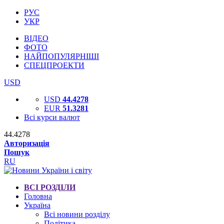
РУС
УКР
ВІДЕО
ФОТО
НАЙПОПУЛЯРНІШІ
СПЕЦПРОЕКТИ
USD
USD
44.4278
EUR
51.3281
Всі курси валют
44.4278
Авторизація
Пошук
RU
ВСІ РОЗДІЛИ
Головна
Україна
Всі новини розділу
Політика