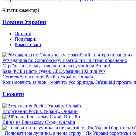
Читати коментарі
Новини України
Останні
Популярні
Коментовані
РФ вдарила по Слов'янську: є загиблий і п'ятеро поранених
Україна та Польща завершили ексгумації на Волині
База ФСБ і шість суден: СБС уразили 102 цілі РФ
Сюжет
Вторгнення Росії в Україну. Онлайн
Коли мовчить зв'язок - мовчить уся бригада. Зв'язківці просять
Сюжети
Вторгнення Росії в Україну. Онлайн
Війна на Близькому Сході. Онлайн
"Полювати на лучника, а не на стрілу". Як Україні боротись з 