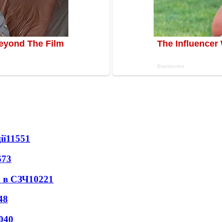
ії
11551
673
 в СЗЧ
10221
48
040