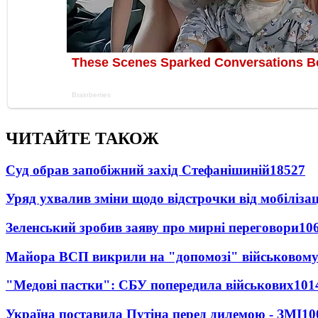
ЧИТАЙТЕ ТАКОЖ
Суд обрав запобіжний захід Стефанішиній
18527
Уряд ухвалив зміни щодо відстрочки від мобілізац
Зеленський зробив заяву про мирні переговори
10
Майора ВСП викрили на "допомозі" військовому
"Медові пастки": СБУ попередила військових
101
Україна поставила Путіна перед дилемою - ЗМІ
10