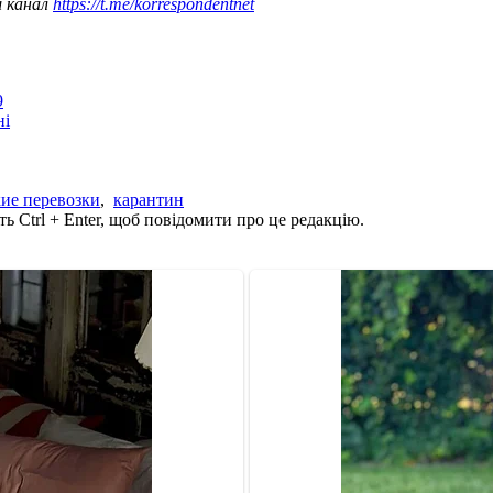
ш канал
https://t.me/korrespondentnet
9
ні
ие перевозки
,
карантин
ь Ctrl + Enter, щоб повідомити про це редакцію.