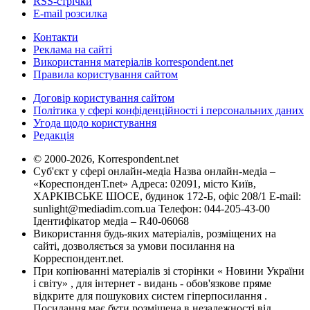
RSS-стрічки
E-mail розсилка
Контакти
Реклама на сайті
Використання матеріалів korrespondent.net
Правила користування сайтом
Договір користування сайтом
Політика у сфері конфіденційності і персональних даних
Угода щодо користування
Редакція
© 2000-2026, Korrespondent.net
Суб'єкт у сфері онлайн-медіа Назва онлайн-медіа –
«КореспонденТ.net» Адреса: 02091, місто Київ,
ХАРКІВСЬКЕ ШОСЕ, будинок 172-Б, офіс 208/1 E-mail:
sunlight@mediadim.com.ua
Телефон: 044-205-43-00
Ідентифікатор медіа – R40-06068
Використання будь-яких матеріалів, розміщених на
сайті, дозволяється за умови посилання на
Корреспондент.net.
При копіюванні матеріалів зі сторінки « Новини України
і світу» , для інтернет - видань - обов'язкове пряме
відкрите для пошукових систем гіперпосилання .
Посилання має бути розміщена в незалежності від