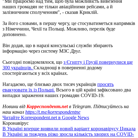
"Ми працюємо над тим, щоб була можливість вивезення
наших громадян не тільки авіаційними рейсами, а й
залізничним сполученням", - сказав Криклій.
За його словами, в першу чергу, це стосуватиметься напрямків
з Німеччини, Чехії та Польщі. Можливо, перелік буде
доповнено.
Він додав, що в наразі консульські служби збирають
інформацію через систему МЗС
Друг.
Сьогодні повідомлялося, що
з Єгипту і Грузії повернулися ще
300 українців.
Складнощі в поверненні додому
спостерігаються у всіх країнах.
Нагадаємо, ще близько двох тисяч українців
просять
евакуювати їх із Польщі.
Всього в цій країні зафіксовано два
випадки зараження наших громадян COVID-19.
Новини від
Корреспондент.net
в Telegram. Підписуйтесь на
наш канал
https://t.me/korrespondentne
Читайте Korrespondent.net в Google News
Коронавірус
В Україні вперше виявили новий варіант коронавірусу Цикада
В Україні за тиждень різко зросла кількість хворих на COVID-