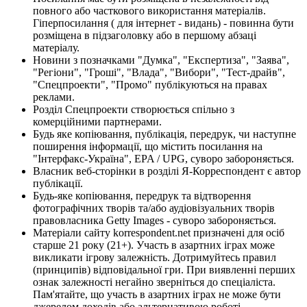
повного або часткового використання матеріалів.
Гіперпосилання ( для інтернет - видань) - повинна бути
розміщена в підзаголовку або в першому абзаці
матеріалу.
Новини з позначками "Думка", "Експертиза", "Заява",
"Регіони", "Гроші", "Влада", "Вибори", "Тест-драйв",
"Спецпроекти", "Промо" публікуються на правах
реклами.
Розділ Спецпроекти створюється спільно з
комерційними партнерами.
Будь яке копіювання, публікація, передрук, чи наступне
поширення інформації, що містить посилання на
"Інтерфакс-Україна", EPA / UPG, суворо забороняється.
Власник веб-сторінки в розділі Я-Корреспондент є автор
публікації.
Будь-яке копіювання, передрук та відтворення
фотографічних творів та/або аудіовізуальних творів
правовласника Getty Images - суворо забороняється.
Матеріали сайту korrespondent.net призначені для осіб
старше 21 року (21+). Участь в азартних іграх може
викликати ігрову залежність. Дотримуйтесь правил
(принципів) відповідальної гри. При виявленні перших
ознак залежності негайно зверніться до спеціаліста.
Пам'ятайте, що участь в азартних іграх не може бути
джерелом доходів або альтернативою роботі.