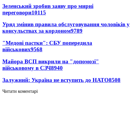
Зеленський зробив заяву про мирні
переговори
10115
Уряд змінив правила обслуговування чоловіків у
консульствах за кордоном
9789
"Медові пастки": СБУ попередила
військових
9568
Майора ВСП викрили на "допомозі"
військовому в СЗЧ
8940
Залужний: Україна не вступить до НАТО
8508
Читати коментарі