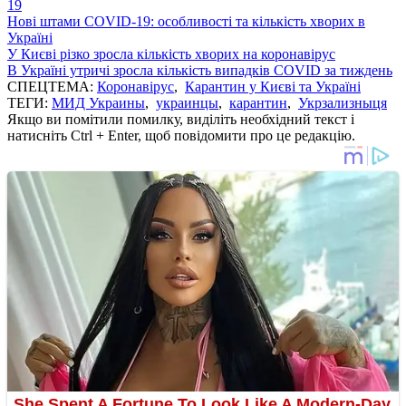
19
Нові штами COVID-19: особливості та кількість хворих в
Україні
У Києві різко зросла кількість хворих на коронавірус
В Україні утричі зросла кількість випадків COVID за тиждень
СПЕЦТЕМА:
Коронавірус
,
Карантин у Києві та Україні
ТЕГИ:
МИД Украины
,
украинцы
,
карантин
,
Укрзализныця
Якщо ви помітили помилку, виділіть необхідний текст і
натисніть Ctrl + Enter, щоб повідомити про це редакцію.