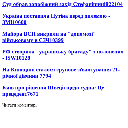
Суд обрав запобіжний захід Стефанішиній
22104
Україна поставила Путіна перед дилемою -
ЗМІ
10600
Майора ВСП викрили на "допомозі"
військовому в СЗЧ
10399
РФ створила "українську бригаду" з полонених
- ISW
10128
На Київщині сталося групове зґвалтування 21-
річної дівчини
7794
Київ про рішення Швеції щодо судна: Це
прецедент
7671
Читати коментарі