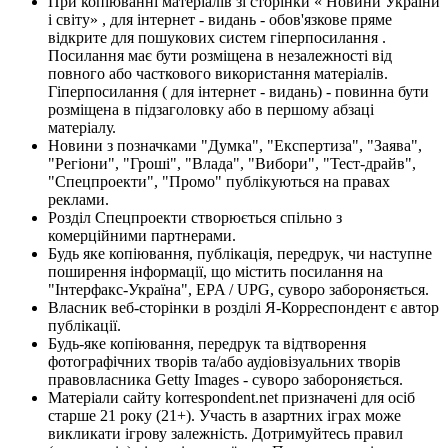
При копіюванні матеріалів зі сторінки « Новини України
і світу» , для інтернет - видань - обов'язкове пряме
відкрите для пошукових систем гіперпосилання .
Посилання має бути розміщена в незалежності від
повного або часткового використання матеріалів.
Гіперпосилання ( для інтернет - видань) - повинна бути
розміщена в підзаголовку або в першому абзаці
матеріалу.
Новини з позначками "Думка", "Експертиза", "Заява",
"Регіони", "Гроші", "Влада", "Вибори", "Тест-драйв",
"Спецпроекти", "Промо" публікуються на правах
реклами.
Розділ Спецпроекти створюється спільно з
комерційними партнерами.
Будь яке копіювання, публікація, передрук, чи наступне
поширення інформації, що містить посилання на
"Інтерфакс-Україна", EPA / UPG, суворо забороняється.
Власник веб-сторінки в розділі Я-Корреспондент є автор
публікації.
Будь-яке копіювання, передрук та відтворення
фотографічних творів та/або аудіовізуальних творів
правовласника Getty Images - суворо забороняється.
Матеріали сайту korrespondent.net призначені для осіб
старше 21 року (21+). Участь в азартних іграх може
викликати ігрову залежність. Дотримуйтесь правил