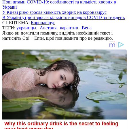
Нові штами COVID-19: особливості та кількість хворих в
Україні
У Києві різко зросла кількість хворих на коронавірус
В Україні утричі зросла кількість випадків COVID за тиждень
СПЕЦТЕМА:
Коронавірус
ТЕГИ:
украинцы
,
Австрия
,
карантин
,
Вена
Якщо ви помітили помилку, виділіть необхідний текст і
натисніть Ctrl + Enter, щоб повідомити про це редакцію.