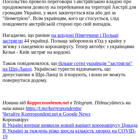
Посольство провело переговори з австрійською владою про
продовження дозволу на перебування на території Австрії для
громадян України, у яких закінчується віза або дні за
"біометрією". Всім українцям, кого це стосується, слід
повідомити австрійській стороні про свій випадок.
Нагадаємо, що раніше
на кордоні Німеччини і Польщі
застрягли
44 українці. Польща заборонила в'їзд у країну у
зв'язку з пандемією коронавірусу. Тепер автобус з українцями
Кельн - Київ застряг на кордоні.
Також повідомлялося, що
більше сотні українців "застрягли"
на Шрі-Ланці
. Українські туристи відзначають, що
дипустанови в Шрі-Ланці їх ігнорують, і вони не можуть
повернутися додому.
Новини від
Корреспондент.net
в Telegram. Підписуйтесь на
наш канал
https://t.me/korrespondentne
Читайте Korrespondent.net в Google News
Коронавірус
В Україні вперше виявили новий варіант коронавірусу Цикада
В Україні за тиждень різко зросла кількість хворих на COVID-
19