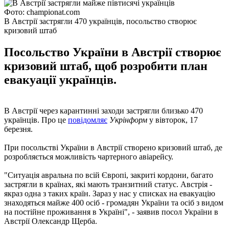
Фото: сhampionat.com
В Австрії застрягли 470 українців, посольство створює
кризовий штаб
Посольство України в Австрії створює
кризовий штаб, щоб розробити план
евакуації українців.
В Австрії через карантинні заходи застрягли близько 470
українців. Про це
повідомляє
Укрінформ
у вівторок, 17
березня.
При посольстві України в Австрії створено кризовий штаб, де
розробляється можливість чартерного авіарейсу.
"Ситуація авральна по всій Європі, закриті кордони, багато
застрягли в країнах, які мають транзитний статус. Австрія -
якраз одна з таких країн. Зараз у нас у списках на евакуацію
знаходяться майже 400 осіб - громадян України та осіб з видом
на постійне проживання в Україні", - заявив посол України в
Австрії Олександр Щерба.