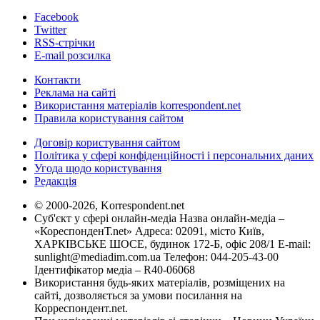
Facebook
Twitter
RSS-стрічки
E-mail розсилка
Контакти
Реклама на сайті
Використання матеріалів korrespondent.net
Правила користування сайтом
Договір користування сайтом
Політика у сфері конфіденційності і персональних даних
Угода щодо користування
Редакція
© 2000-2026, Korrespondent.net
Суб'єкт у сфері онлайн-медіа Назва онлайн-медіа –
«КореспонденТ.net» Адреса: 02091, місто Київ,
ХАРКІВСЬКЕ ШОСЕ, будинок 172-Б, офіс 208/1 E-mail:
sunlight@mediadim.com.ua
Телефон: 044-205-43-00
Ідентифікатор медіа – R40-06068
Використання будь-яких матеріалів, розміщених на
сайті, дозволяється за умови посилання на
Корреспондент.net.