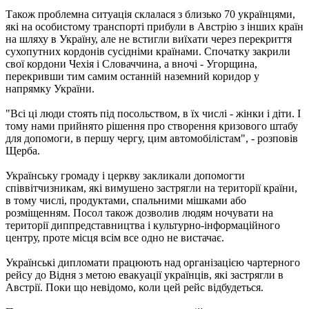
Також проблемна ситуація склалася з близько 70 українцями,
які на особистому транспорті прибули в Австрію з інших країн
на шляху в Україну, але не встигли виїхати через перекриття
сухопутних кордонів сусідніми країнами. Спочатку закрили
свої кордони Чехія і Словаччина, а вночі - Угорщина,
перекривши тим самим останній наземний коридор у
напрямку України.
"Всі ці люди стоять під посольством, в їх числі - жінки і діти. І
тому нами прийнято рішення про створення кризового штабу
для допомоги, в першу чергу, цим автомобілістам", - розповів
Щерба.
Українську громаду і церкву закликали допомогти
співвітчизникам, які вимушено застрягли на території країни,
в тому числі, продуктами, спальними мішками або
розміщенням. Посол також дозволив людям ночувати на
території диппредставництва і культурно-інформаційного
центру, проте місця всім все одно не вистачає.
Українські дипломати працюють над організацією чартерного
рейсу до Відня з метою евакуації українців, які застрягли в
Австрії. Поки що невідомо, коли цей рейс відбудеться.