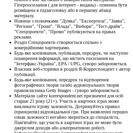
Гіперпосилання ( для інтернет - видань) - повинна бути
розміщена в підзаголовку або в першому абзаці
матеріалу.
Новини з позначками "Думка", "Експертиза", "Заява",
"Регіони", "Гроші", "Влада", "Вибори", "Тест-драйв",
"Спецпроекти", "Промо" публікуються на правах
реклами.
Розділ Спецпроекти створюється спільно з
комерційними партнерами.
Будь яке копіювання, публікація, передрук, чи наступне
поширення інформації, що містить посилання на
"Інтерфакс-Україна", EPA / UPG, суворо забороняється.
Власник веб-сторінки в розділі Я-Корреспондент є автор
публікації.
Будь-яке копіювання, передрук та відтворення
фотографічних творів та/або аудіовізуальних творів
правовласника Getty Images - суворо забороняється.
Матеріали сайту korrespondent.net призначені для осіб
старше 21 року (21+). Участь в азартних іграх може
викликати ігрову залежність. Дотримуйтесь правил
(принципів) відповідальної гри. При виявленні перших
ознак залежності негайно зверніться до спеціаліста.
Пам'ятайте, що участь в азартних іграх не може бути
джерелом доходів або альтернативою роботі.