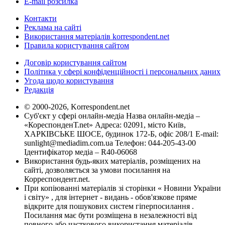
E-mail розсилка
Контакти
Реклама на сайті
Використання матеріалів korrespondent.net
Правила користування сайтом
Договір користування сайтом
Політика у сфері конфіденційності і персональних даних
Угода щодо користування
Редакція
© 2000-2026, Korrespondent.net
Суб'єкт у сфері онлайн-медіа Назва онлайн-медіа –
«КореспонденТ.net» Адреса: 02091, місто Київ,
ХАРКІВСЬКЕ ШОСЕ, будинок 172-Б, офіс 208/1 E-mail:
sunlight@mediadim.com.ua
Телефон: 044-205-43-00
Ідентифікатор медіа – R40-06068
Використання будь-яких матеріалів, розміщених на
сайті, дозволяється за умови посилання на
Корреспондент.net.
При копіюванні матеріалів зі сторінки « Новини України
і світу» , для інтернет - видань - обов'язкове пряме
відкрите для пошукових систем гіперпосилання .
Посилання має бути розміщена в незалежності від
повного або часткового використання матеріалів.