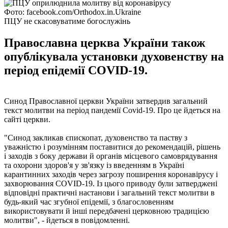
Фото: facebook.com/Orthodox.in.Ukraine
ПЦУ не скасовуватиме богослужінь
Православна церква України також
опублікувала установки духовенству на
період епідемії COVID-19.
Синод Православної церкви України затвердив загальний
текст молитви на період пандемії Covid-19. Про це йдеться на
сайті церкви.
"Синод закликав єпископат, духовенство та паству з
уважністю і розумінням поставитися до рекомендацій, рішень
і заходів з боку держави й органів місцевого самоврядування
та охорони здоров'я у зв'язку із введенням в Україні
карантинних заходів через загрозу поширення коронавірусу і
захворювання COVID-19. Із цього приводу були затверджені
відповідні практичні настанови і загальний текст молитви в
будь-який час згубної епідемії, з благословенням
використовувати й інші передбачені церковною традицією
молитви", - йдеться в повідомленні.