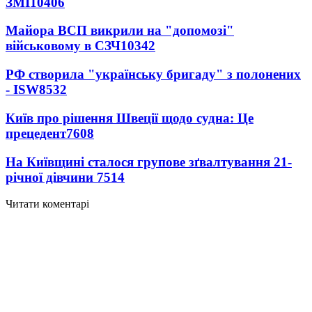
ЗМІ
10406
Майора ВСП викрили на "допомозі"
військовому в СЗЧ
10342
РФ створила "українську бригаду" з полонених
- ISW
8532
Київ про рішення Швеції щодо судна: Це
прецедент
7608
На Київщині сталося групове зґвалтування 21-
річної дівчини
7514
Читати коментарі