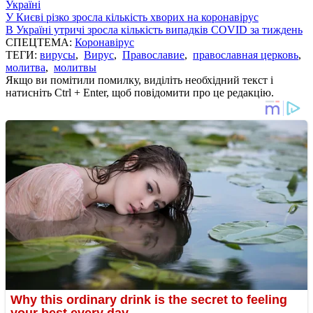
Україні
У Києві різко зросла кількість хворих на коронавірус
В Україні утричі зросла кількість випадків COVID за тиждень
СПЕЦТЕМА:
Коронавірус
ТЕГИ:
вирусы
,
Вирус
,
Православие
,
православная церковь
,
молитва
,
молитвы
Якщо ви помітили помилку, виділіть необхідний текст і
натисніть Ctrl + Enter, щоб повідомити про це редакцію.