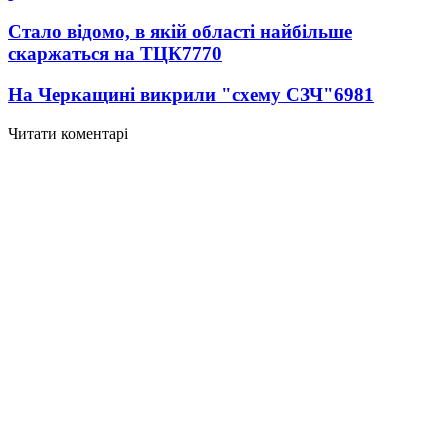
Стало відомо, в якій області найбільше
скаржаться на ТЦК
7770
На Черкащині викрили "схему СЗЧ"
6981
Читати коментарі