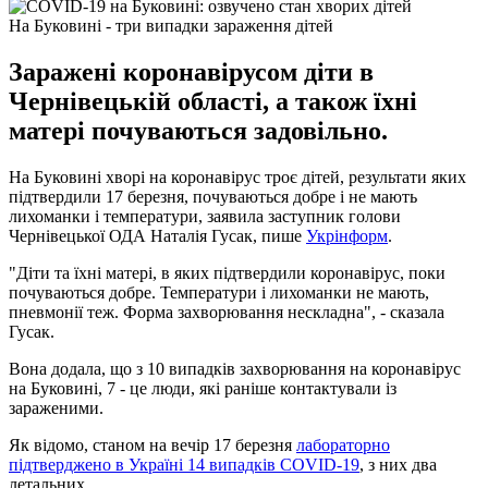
На Буковині - три випадки зараження дітей
Заражені коронавірусом діти в
Чернівецькій області, а також їхні
матері почуваються задовільно.
На Буковині хворі на коронавірус троє дітей, результати яких
підтвердили 17 березня, почуваються добре і не мають
лихоманки і температури, заявила заступник голови
Чернівецької ОДА Наталія Гусак, пише
Укрінформ
.
"Діти та їхні матері, в яких підтвердили коронавірус, поки
почуваються добре. Температури і лихоманки не мають,
пневмонії теж. Форма захворювання нескладна", - сказала
Гусак.
Вона додала, що з 10 випадків захворювання на коронавірус
на Буковині, 7 - це люди, які раніше контактували із
зараженими.
Як відомо, станом на вечір 17 березня
лабораторно
підтверджено в Україні 14 випадків COVID-19
, з них два
летальних.