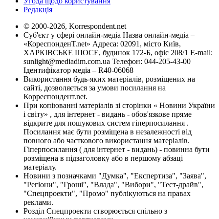
Угода щодо користування
Редакція
© 2000-2026, Korrespondent.net
Суб'єкт у сфері онлайн-медіа Назва онлайн-медіа –
«КореспонденТ.net» Адреса: 02091, місто Київ,
ХАРКІВСЬКЕ ШОСЕ, будинок 172-Б, офіс 208/1 E-mail:
sunlight@mediadim.com.ua
Телефон: 044-205-43-00
Ідентифікатор медіа – R40-06068
Використання будь-яких матеріалів, розміщених на
сайті, дозволяється за умови посилання на
Корреспондент.net.
При копіюванні матеріалів зі сторінки « Новини України
і світу» , для інтернет - видань - обов'язкове пряме
відкрите для пошукових систем гіперпосилання .
Посилання має бути розміщена в незалежності від
повного або часткового використання матеріалів.
Гіперпосилання ( для інтернет - видань) - повинна бути
розміщена в підзаголовку або в першому абзаці
матеріалу.
Новини з позначками "Думка", "Експертиза", "Заява",
"Регіони", "Гроші", "Влада", "Вибори", "Тест-драйв",
"Спецпроекти", "Промо" публікуються на правах
реклами.
Розділ Спецпроекти створюється спільно з