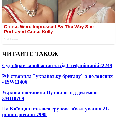
ЧИТАЙТЕ ТАКОЖ
Суд обрав запобіжний захід Стефанішиній
22249
РФ створила "українську бригаду" з полонених
- ISW
11406
Україна поставила Путіна перед дилемою -
ЗМІ
10769
На Київщині сталося групове зґвалтування 21-
річної дівчини
7999