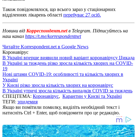
Також повідомлялося, що всього зараз у стаціонарних
відділеннях лікарень області
перебуває 27 осіб.
Новини від
Корреспондент.net
в Telegram. Підписуйтесь на
наш канал
https://t.me/korrespondentnet
Читайте Korrespondent.net в Google News
Коронавірус
В Україні вперше виявили новий варіант коронавірусу Цикада
В Україні за тиждень різко зросла кількість хворих на COVID-
19
Нові штами COVID-19: особливості та кількість хворих в
Україні
У Києві різко зросла кількість хворих на коронавірус
В Україні утричі зросла кількість випадків COVID за тиждень
СПЕЦТЕМА:
Коронавірус
,
Карантин у Києві та Україні
ТЕГИ:
эпидемия
Якщо ви помітили помилку, виділіть необхідний текст і
натисніть Ctrl + Enter, щоб повідомити про це редакцію.