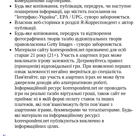
комерційними партнерами.
Будь яке копіювання, публікація, передрук, чи наступне
поширення інформації, що містить посилання на
"Інтерфакс-Україна", EPA / UPG, суворо забороняється.
Власник веб-сторінки в розділі Я-Корреспондент є автор
публікації.
Будь-яке копіювання, передрук та відтворення
фотографічних творів та/або аудіовізуальних творів
правовласника Getty Images - суворо забороняється.
Матеріали сайту korrespondent.net призначені для осіб
старше 21 року (21+). Участь в азартних іграх може
викликати ігрову залежність. Дотримуйтесь правил
(принципів) відповідальної гри. При виявленні перших
ознак залежності негайно зверніться до спеціаліста.
Пам'ятайте, що участь в азартних іграх не може бути
джерелом доходів або альтернативою роботі.
Інформаційний ресурс korrespondent.net не проводить
ігри на реальні та/або віртуальні гроші, також сайт не
приймає ні в якій формі оплату ставок та інших
платежів, які пов’язані/можуть бути пов’язані з
азартними іграми, букмекерами чи тоталізаторами. Будь-
які матеріали на інформаційному ресурсі
korrespondent.net публікуються виключно в
інформаційних цілях.