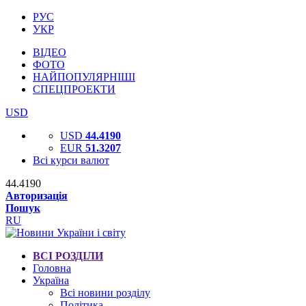
РУС
УКР
ВІДЕО
ФОТО
НАЙПОПУЛЯРНІШІ
СПЕЦПРОЕКТИ
USD
USD
44.4190
EUR
51.3207
Всі курси валют
44.4190
Авторизація
Пошук
RU
ВСІ РОЗДІЛИ
Головна
Україна
Всі новини розділу
Політика