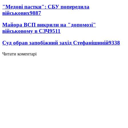
"Медові пастки": СБУ попередила
військових
9887
Майора ВСП викрили на "допомозі"
військовому в СЗЧ
9511
Суд обрав запобіжний захід Стефанішиній
9338
Читати коментарі