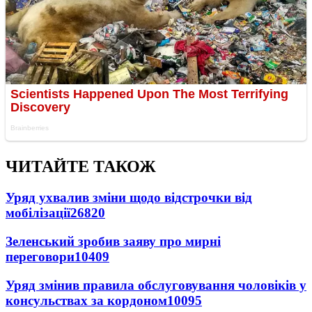
ЧИТАЙТЕ ТАКОЖ
Уряд ухвалив зміни щодо відстрочки від
мобілізації
26820
Зеленський зробив заяву про мирні
переговори
10409
Уряд змінив правила обслуговування чоловіків у
консульствах за кордоном
10095