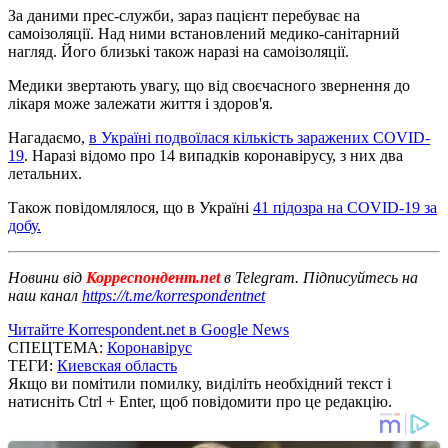
За даними прес-служби, зараз пацієнт перебуває на
самоізоляції. Над ними встановлений медико-санітарний
нагляд. Його близькі також наразі на самоізоляції.
Медики звертають увагу, що від своєчасного звернення до
лікаря може залежати життя і здоров'я.
Нагадаємо,
в Україні подвоїлася кількість заражених COVID-
19
. Наразі відомо про 14 випадків коронавірусу, з них два
летальних.
Також повідомлялося, що в Україні
41 підозра на COVID-19 за
добу.
Новини від
Корреспондент.net
в Telegram. Підписуйтесь на
наш канал
https://t.me/korrespondentnet
Читайте Korrespondent.net в Google News
СПЕЦТЕМА:
Коронавірус
ТЕГИ:
Киевская область
Якщо ви помітили помилку, виділіть необхідний текст і
натисніть Ctrl + Enter, щоб повідомити про це редакцію.