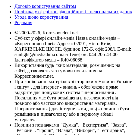
Договір користування сайтом
Політика у сфері конфіденційності і персональних даних
Угода щодо користування
Редакція
© 2000-2026, Korrespondent.net
Суб'єкт у сфері онлайн-медіа Назва онлайн-медіа –
«КореспонденТ.net» Адреса: 02091, місто Київ,
ХАРКІВСЬКЕ ШОСЕ, будинок 172-Б, офіс 208/1 E-mail:
sunlight@mediadim.com.ua
Телефон: 044-205-43-00
Ідентифікатор медіа – R40-06068
Використання будь-яких матеріалів, розміщених на
сайті, дозволяється за умови посилання на
Корреспондент.net.
При копіюванні матеріалів зі сторінки « Новини України
і світу» , для інтернет - видань - обов'язкове пряме
відкрите для пошукових систем гіперпосилання .
Посилання має бути розміщена в незалежності від
повного або часткового використання матеріалів.
Гіперпосилання ( для інтернет - видань) - повинна бути
розміщена в підзаголовку або в першому абзаці
матеріалу.
Новини з позначками "Думка", "Експертиза", "Заява",
"Регіони", "Гроші", "Влада", "Вибори", "Тест-драйв",