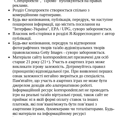
"Спецпроекти", "Промо" публікуються на правах
реклами.
Розділ Спецпроекти створюється спільно з
комерційними партнерами.
Будь яке копіювання, публікація, передрук, чи наступне
поширення інформації, що містить посилання на
"Інтерфакс-Україна", EPA / UPG, суворо забороняється.
Власник веб-сторінки в розділі Я-Корреспондент є автор
публікації.
Будь-яке копіювання, передрук та відтворення
фотографічних творів та/або аудіовізуальних творів
правовласника Getty Images - суворо забороняється.
Матеріали сайту korrespondent.net призначені для осіб
старше 21 року (21+). Участь в азартних іграх може
викликати ігрову залежність. Дотримуйтесь правил
(принципів) відповідальної гри. При виявленні перших
ознак залежності негайно зверніться до спеціаліста.
Пам'ятайте, що участь в азартних іграх не може бути
джерелом доходів або альтернативою роботі.
Інформаційний ресурс korrespondent.net не проводить
ігри на реальні та/або віртуальні гроші, також сайт не
приймає ні в якій формі оплату ставок та інших
платежів, які пов’язані/можуть бути пов’язані з
азартними іграми, букмекерами чи тоталізаторами. Будь-
які матеріали на інформаційному ресурсі