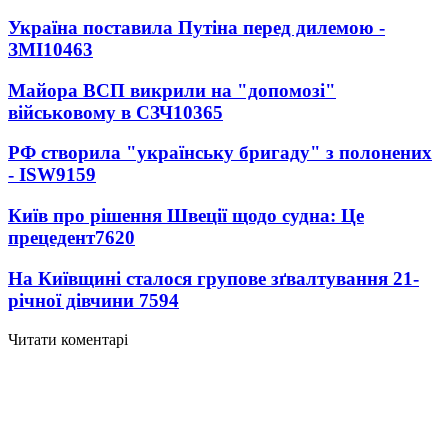
Україна поставила Путіна перед дилемою -
ЗМІ
10463
Майора ВСП викрили на "допомозі"
військовому в СЗЧ
10365
РФ створила "українську бригаду" з полонених
- ISW
9159
Київ про рішення Швеції щодо судна: Це
прецедент
7620
На Київщині сталося групове зґвалтування 21-
річної дівчини
7594
Читати коментарі