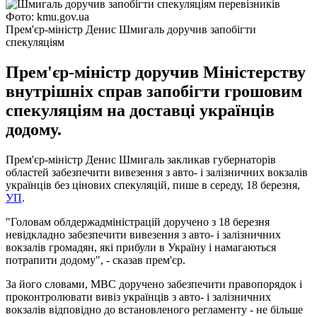
Фото: kmu.gov.ua
Прем'єр-міністр Денис Шмигаль доручив запобігти
спекуляціям
Прем'єр-міністр доручив Міністерству
внутрішніх справ запобігти грошовим
спекуляціям на доставці українців
додому.
Прем'єр-міністр Денис Шмигаль закликав губернаторів
областей забезпечити вивезення з авто- і залізничних вокзалів
українців без цінових спекуляцій, пише в середу, 18 березня,
УП
.
"Головам облдержадміністрацій доручено з 18 березня
невідкладно забезпечити вивезення з авто- і залізничних
вокзалів громадян, які прибули в Україну і намагаються
потрапити додому", - сказав прем'єр.
За його словами, МВС доручено забезпечити правопорядок і
проконтролювати вивіз українців з авто- і залізничних
вокзалів відповідно до встановленого регламенту - не більше