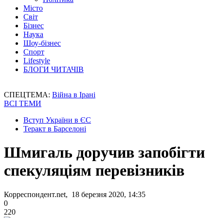
Місто
Світ
Бізнес
Наука
Шоу-бізнес
Спорт
Lifestyle
БЛОГИ ЧИТАЧІВ
СПЕЦТЕМА:
Війна в Ірані
ВСІ ТЕМИ
Вступ України в ЄС
Теракт в Барселоні
Шмигаль доручив запобігти
спекуляціям перевізників
Корреспондент.net, 18 березня 2020, 14:35
0
220