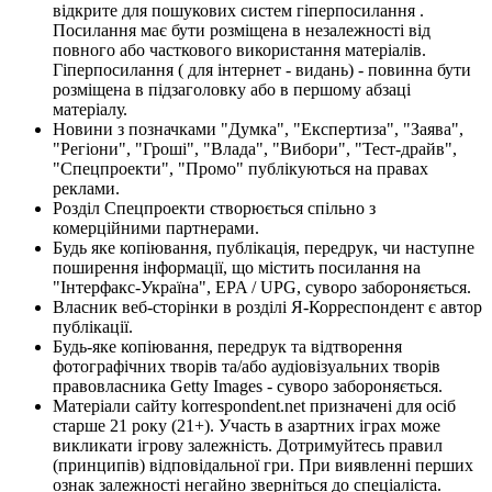
відкрите для пошукових систем гіперпосилання .
Посилання має бути розміщена в незалежності від
повного або часткового використання матеріалів.
Гіперпосилання ( для інтернет - видань) - повинна бути
розміщена в підзаголовку або в першому абзаці
матеріалу.
Новини з позначками "Думка", "Експертиза", "Заява",
"Регіони", "Гроші", "Влада", "Вибори", "Тест-драйв",
"Спецпроекти", "Промо" публікуються на правах
реклами.
Розділ Спецпроекти створюється спільно з
комерційними партнерами.
Будь яке копіювання, публікація, передрук, чи наступне
поширення інформації, що містить посилання на
"Інтерфакс-Україна", EPA / UPG, суворо забороняється.
Власник веб-сторінки в розділі Я-Корреспондент є автор
публікації.
Будь-яке копіювання, передрук та відтворення
фотографічних творів та/або аудіовізуальних творів
правовласника Getty Images - суворо забороняється.
Матеріали сайту korrespondent.net призначені для осіб
старше 21 року (21+). Участь в азартних іграх може
викликати ігрову залежність. Дотримуйтесь правил
(принципів) відповідальної гри. При виявленні перших
ознак залежності негайно зверніться до спеціаліста.