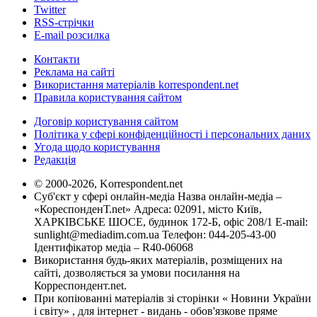
Twitter
RSS-стрічки
E-mail розсилка
Контакти
Реклама на сайті
Використання матеріалів korrespondent.net
Правила користування сайтом
Договір користування сайтом
Політика у сфері конфіденційності і персональних даних
Угода щодо користування
Редакція
© 2000-2026, Korrespondent.net
Суб'єкт у сфері онлайн-медіа Назва онлайн-медіа –
«КореспонденТ.net» Адреса: 02091, місто Київ,
ХАРКІВСЬКЕ ШОСЕ, будинок 172-Б, офіс 208/1 E-mail:
sunlight@mediadim.com.ua
Телефон: 044-205-43-00
Ідентифікатор медіа – R40-06068
Використання будь-яких матеріалів, розміщених на
сайті, дозволяється за умови посилання на
Корреспондент.net.
При копіюванні матеріалів зі сторінки « Новини України
і світу» , для інтернет - видань - обов'язкове пряме