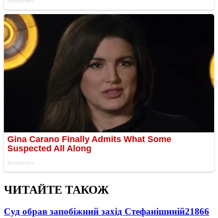
ЧИТАЙТЕ ТАКОЖ
Суд обрав запобіжний захід Стефанішиній
21866