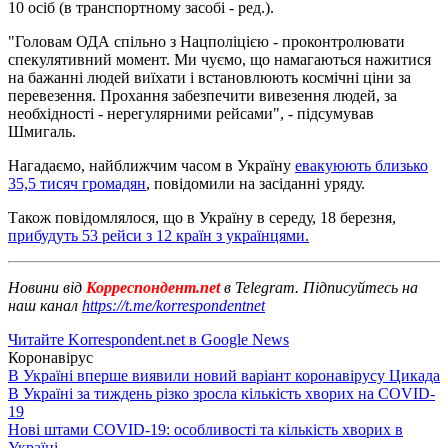
10 осіб (в транспортному засобі - ред.).
"Головам ОДА спільно з Нацполіцією - проконтролювати
спекулятивний момент. Ми чуємо, що намагаються нажитися
на бажанні людей виїхати і встановлюють космічні ціни за
перевезення. Прохання забезпечити вивезення людей, за
необхідності - нерегулярними рейсами", - підсумував
Шмигаль.
Нагадаємо, найближчим часом в Україну
евакуюють близько
35,5 тисяч громадян
, повідомили на засіданні уряду.
Також повідомлялося, що в Україну в середу, 18 березня,
прибудуть 53 рейси з 12 країн з українцями.
Новини від
Корреспондент.net
в Telegram. Підписуйтесь на
наш канал
https://t.me/korrespondentnet
Читайте Korrespondent.net в Google News
Коронавірус
В Україні вперше виявили новий варіант коронавірусу Цикада
В Україні за тиждень різко зросла кількість хворих на COVID-
19
Нові штами COVID-19: особливості та кількість хворих в
Україні