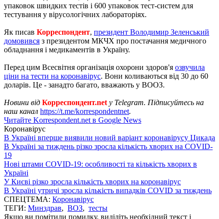
упаковок швидких тестів і 600 упаковок тест-систем для
тестування у вірусологічних лабораторіях.
Як писав
Корреспондент
,
президент Володимир Зеленський
домовився
з президентом МКЧХ про постачання медичного
обладнання і медикаментів в Україну.
Перед цим Всесвітня організація охорони здоров'я
озвучила
ціни на тести на коронавірус
. Вони коливаються від 30 до 60
доларів. Це - занадто багато, вважають у ВООЗ.
Новини від
Корреспондент.net
у Telegram. Підписуйтесь на
наш канал
https://t.me/korrespondentnet
.
Читайте Korrespondent.net в Google News
Коронавірус
В Україні вперше виявили новий варіант коронавірусу Цикада
В Україні за тиждень різко зросла кількість хворих на COVID-
19
Нові штами COVID-19: особливості та кількість хворих в
Україні
У Києві різко зросла кількість хворих на коронавірус
В Україні утричі зросла кількість випадків COVID за тиждень
СПЕЦТЕМА:
Коронавірус
ТЕГИ:
Минздрав
,
ВОЗ
,
тесты
Якщо ви помітили помилку, виділіть необхідний текст і