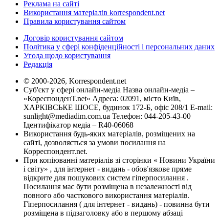
Реклама на сайті
Використання матеріалів korrespondent.net
Правила користування сайтом
Договір користування сайтом
Політика у сфері конфіденційності і персональних даних
Угода щодо користування
Редакція
© 2000-2026, Korrespondent.net
Суб'єкт у сфері онлайн-медіа Назва онлайн-медіа –
«КореспонденТ.net» Адреса: 02091, місто Київ,
ХАРКІВСЬКЕ ШОСЕ, будинок 172-Б, офіс 208/1 E-mail:
sunlight@mediadim.com.ua
Телефон: 044-205-43-00
Ідентифікатор медіа – R40-06068
Використання будь-яких матеріалів, розміщених на
сайті, дозволяється за умови посилання на
Корреспондент.net.
При копіюванні матеріалів зі сторінки « Новини України
і світу» , для інтернет - видань - обов'язкове пряме
відкрите для пошукових систем гіперпосилання .
Посилання має бути розміщена в незалежності від
повного або часткового використання матеріалів.
Гіперпосилання ( для інтернет - видань) - повинна бути
розміщена в підзаголовку або в першому абзаці