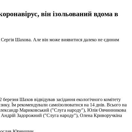
оронавірус, він ізольований вдома в
Сергія Шахова. Але він може виявитися далеко не єдиним
12 березня Шахов відвідував засідання екологічного комітету
ризику. Їм рекомендували самоізолюватися на 14 днів. Всього на
, Олександр Мариковський ("Слуга народу"), Юлія Овчинникова
, Андрій Задорожний ("Слуга народу"), Олена Криворучкіна
ослав Юрчишин.