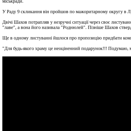
міськради.
У Раду 9 скликання він пройшов по мажоритарному округу в Лу
Двічі Шахов потрапляв у незручні ситуації через своє листуванн
"лаве", а вона його називала "Роднюлей". Пізніше Шахов ствер
Ще в одному листуванні йшлося про пропозицію придбати компл
"Для будь-якого храму це неоціненний подарунок!!! Подумаю, 