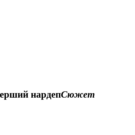
 перший нардеп
Сюжет