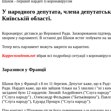
Шахов - перший нардеп із коронавірусом
У народного депутата, члена депутатськ
Київській області.
Коронавірус дістався до Верховної Ради. Захворювання підтве
хворим у парламенті. В останні дні Шахов встиг побувати на зас
Тепер весь парламент можуть закрити на карантин.
Корреспондент.net
зібрав всі подробиці ситуації з коронавірусо
Заразився у Франції
Шахов був у Франції з 8 по 11 березня. Депутат каже, що в Раді 
Ради. Нардеп каже, що він зайшов тільки на 5 хвилин і "ні з ки
засіданні було 12 нардепів: Зіновій Андрійович ("Слуга народ
("Слуга народу") , Олександр Фельдман ("Батьківщина"), Павл
("Слуга народу"), Едуард Прощук ("Слуга народу").
Про контакт з Шаховим після його повернення з-за кордону на с