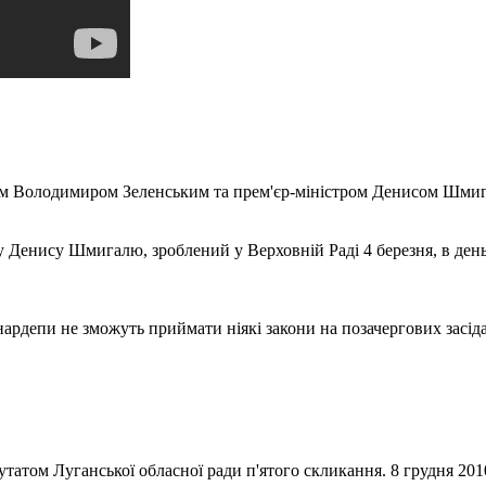
м Володимиром Зеленським та прем'єр-міністром Денисом Шмигале
у Денису Шмигалю, зроблений у Верховній Раді 4 березня, в день 
ардепи не зможуть приймати ніякі закони на позачергових засідан
утатом Луганської обласної ради п'ятого скликання. 8 грудня 201