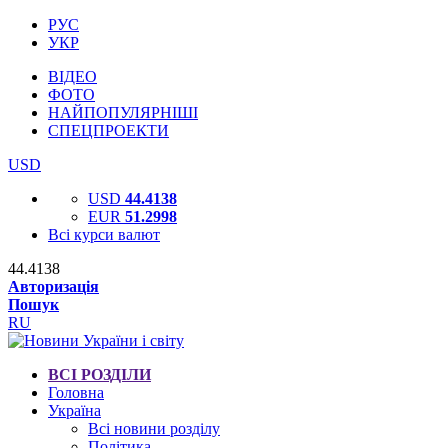
РУС
УКР
ВІДЕО
ФОТО
НАЙПОПУЛЯРНІШІ
СПЕЦПРОЕКТИ
USD
USD
44.4138
EUR
51.2998
Всі курси валют
44.4138
Авторизація
Пошук
RU
ВСІ РОЗДІЛИ
Головна
Україна
Всі новини розділу
Політика