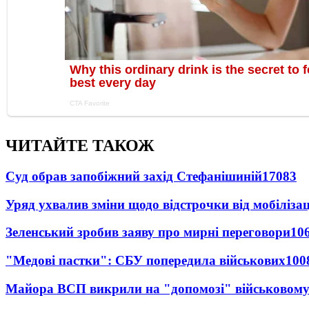
ЧИТАЙТЕ ТАКОЖ
Суд обрав запобіжний захід Стефанішиній
17083
Уряд ухвалив зміни щодо відстрочки від мобілізац
Зеленський зробив заяву про мирні переговори
10
"Медові пастки": СБУ попередила військових
100
Майора ВСП викрили на "допомозі" військовому