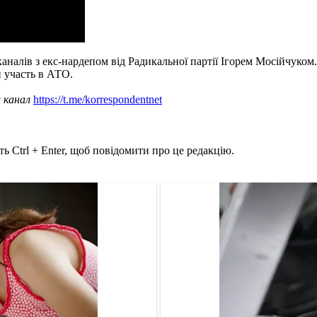
налів з екс-нардепом від Радикальної партії Ігорем Мосійчуком.
и участь в АТО.
ш канал
https://t.me/korrespondentnet
ь Ctrl + Enter, щоб повідомити про це редакцію.