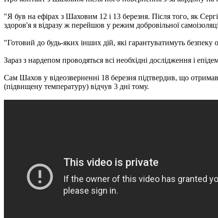
"Я був на ефірах з Шаховим 12 і 13 березня. Після того, як Серг
здоров'я я відразу ж перейшов у режим добровільної самоізоляці
"Готовий до будь-яких інших дій, які гарантуватимуть безпеку 
Зараз з нардепом проводяться всі необхідні дослідження і епіде
Сам Шахов у відеозверненні 18 березня підтвердив, що отримав р
(підвищену температуру) відчув 3 дні тому.