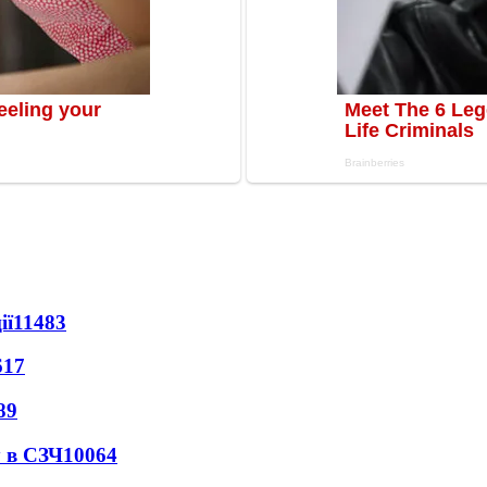
ії
11483
617
89
 в СЗЧ
10064