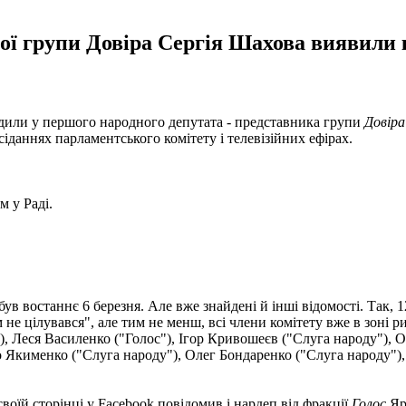
ої групи Довіра Сергія Шахова виявили к
рдили у першого народного депутата - представника групи
Довіра
іданнях парламентського комітету і телевізійних ефірах.
м у Раді.
був востаннє 6 березня. Але вже знайдені й інші відомості. Так, 
м не цілувався", але тим не менш, всі члени комітету вже в зоні 
у"), Леся Василенко ("Голос"), Ігор Кривошеєв ("Слуга народу")
о Якименко ("Слуга народу"), Олег Бондаренко ("Слуга народу")
воїй сторінці у Facebook повідомив і нардеп від фракції
Голос
Яр