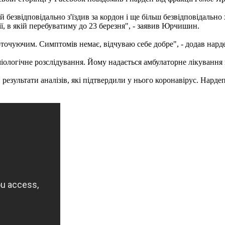
ій безвідповідально з'їздив за кордон і ще більш безвідповідально
ї, в якій перебуватиму до 23 березня", - заявив Юрчишин.
оточуючим. Симптомів немає, відчуваю себе добре", - додав нарде
міологічне розслідування. Йому надається амбулаторне лікування 
езультати аналізів, які підтвердили у нього коронавірус. Нардеп