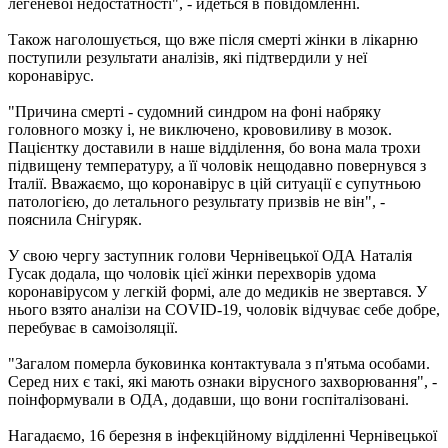
легеневої недостатності", - йдеться в повідомленні.
Також наголошується, що вже після смерті жінки в лікарню
поступили результати аналізів, які підтвердили у неї
коронавірус.
"Причина смерті - судомний синдром на фоні набряку
головного мозку і, не виключено, крововиливу в мозок.
Пацієнтку доставили в наше відділення, бо вона мала трохи
підвищену температуру, а її чоловік нещодавно повернувся з
Італії. Вважаємо, що коронавірус в цій ситуації є супутньою
патологією, до летального результату призвів не він", -
пояснила Снігуряк.
У свою чергу заступник голови Чернівецької ОДА Наталія
Гусак додала, що чоловік цієї жінки перехворів удома
коронавірусом у легкій формі, але до медиків не звертався. У
нього взято аналізи на COVID-19, чоловік відчуває себе добре,
перебуває в самоізоляції.
"Загалом померла буковинка контактувала з п'ятьма особами.
Серед них є такі, які мають ознаки вірусного захворювання", -
поінформували в ОДА, додавши, що вони госпіталізовані.
Нагадаємо, 16 березня в інфекційному відділенні Чернівецької