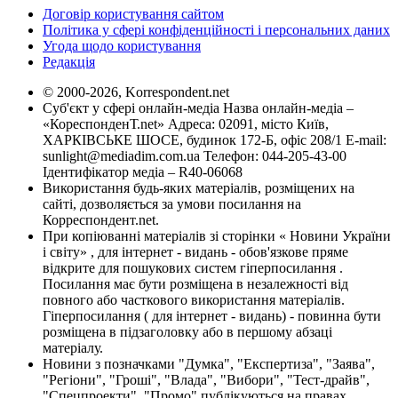
Договір користування сайтом
Політика у сфері конфіденційності і персональних даних
Угода щодо користування
Редакція
© 2000-2026, Korrespondent.net
Суб'єкт у сфері онлайн-медіа Назва онлайн-медіа –
«КореспонденТ.net» Адреса: 02091, місто Київ,
ХАРКІВСЬКЕ ШОСЕ, будинок 172-Б, офіс 208/1 E-mail:
sunlight@mediadim.com.ua
Телефон: 044-205-43-00
Ідентифікатор медіа – R40-06068
Використання будь-яких матеріалів, розміщених на
сайті, дозволяється за умови посилання на
Корреспондент.net.
При копіюванні матеріалів зі сторінки « Новини України
і світу» , для інтернет - видань - обов'язкове пряме
відкрите для пошукових систем гіперпосилання .
Посилання має бути розміщена в незалежності від
повного або часткового використання матеріалів.
Гіперпосилання ( для інтернет - видань) - повинна бути
розміщена в підзаголовку або в першому абзаці
матеріалу.
Новини з позначками "Думка", "Експертиза", "Заява",
"Регіони", "Гроші", "Влада", "Вибори", "Тест-драйв",
"Спецпроекти", "Промо" публікуються на правах