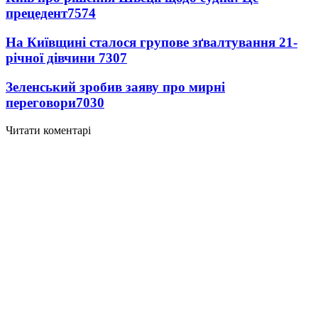
прецедент
7574
На Київщині сталося групове зґвалтування 21-
річної дівчини
7307
Зеленський зробив заяву про мирні
переговори
7030
Читати коментарі