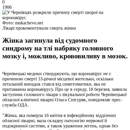
0
1906
Фото: mukachevo.net
Лікарі прокоментували смерть жінки
Жінка загинула від судомного
синдрому на тлі набряку головного
мозку і, можливо, крововиливу в мозок.
Чернівецькі медики стверджують, що коронавірус не є
причиною смерті 33-річної місцевої жительки, оскільки
летальний випадок стався від симптоматики, яка не
притаманна коронавірусу. Про це в середу, 18 березня, заявила
заступник головного лікаря з лікувальної роботи Чернівецької
обласної клінічної лікарні Ольга Снігуряк, повідомляє прес-
служба ОДА.
"Жінка, яка померла 16 квітня в інфекційному відділенні
обласної лікарні, мала складну патологію нервової й
ендокринної системи, а також ураження легень, однак без