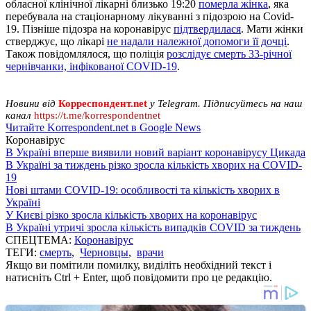
обласної клінічної лікарні близько 19:20
померла жінка
, яка
перебувала на стаціонарному лікуванні з підозрою на Covid-
19. Пізніше підозра на коронавірус
підтвердилася
. Мати жінки
стверджує, що лікарі
не надали належної допомоги її дочці
.
Також повідомлялося, що поліція
розслідує смерть 33-річної
чернівчанки, інфікованої COVID-19
.
Новини від
Корреспондент.net
у Telegram. Підписуйтесь на наш
канал
https://t.me/korrespondentnet
Читайте Korrespondent.net в Google News
Коронавірус
В Україні вперше виявили новий варіант коронавірусу Цикада
В Україні за тиждень різко зросла кількість хворих на COVID-
19
Нові штами COVID-19: особливості та кількість хворих в
Україні
У Києві різко зросла кількість хворих на коронавірус
В Україні утричі зросла кількість випадків COVID за тиждень
СПЕЦТЕМА:
Коронавірус
ТЕГИ:
смерть
,
Черновцы
,
врачи
Якщо ви помітили помилку, виділіть необхідний текст і
натисніть Ctrl + Enter, щоб повідомити про це редакцію.