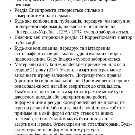
реклами.
Розділ Спецпроекти створюється спільно з
комерційними партнерами.
Будь яке копіювання, публікація, передрук, чи наступне
поширення інформації, що містить посилання на
"Інтерфакс-Україна", EPA / UPG, суворо забороняється.
Власник веб-сторінки в розділі Я-Корреспондент є автор
публікації.
Будь-яке копіювання, передрук та відтворення
фотографічних творів та/або аудіовізуальних творів
правовласника Getty Images - суворо забороняється.
Матеріали сайту korrespondent.net призначені для осіб
старше 21 року (21+). Участь в азартних іграх може
викликати ігрову залежність. Дотримуйтесь правил
(принципів) відповідальної гри. При виявленні перших
ознак залежності негайно зверніться до спеціаліста.
Пам'ятайте, що участь в азартних іграх не може бути
джерелом доходів або альтернативою роботі.
Інформаційний ресурс korrespondent.net не проводить
ігри на реальні та/або віртуальні гроші, також сайт не
приймає ні в якій формі оплату ставок та інших
платежів, які пов’язані/можуть бути пов’язані з
азартними іграми, букмекерами чи тоталізаторами. Будь-
які матеріали на інформаційному ресурсі
korrespondent.net публікуються виключно в