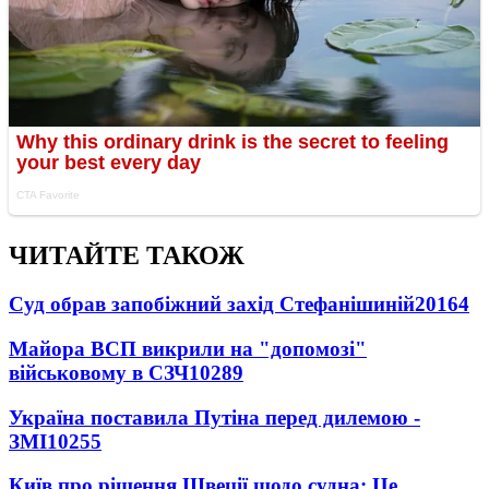
ЧИТАЙТЕ ТАКОЖ
Суд обрав запобіжний захід Стефанішиній
20164
Майора ВСП викрили на "допомозі"
військовому в СЗЧ
10289
Україна поставила Путіна перед дилемою -
ЗМІ
10255
Київ про рішення Швеції щодо судна: Це