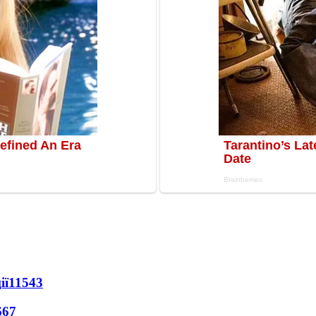
ії
11543
667