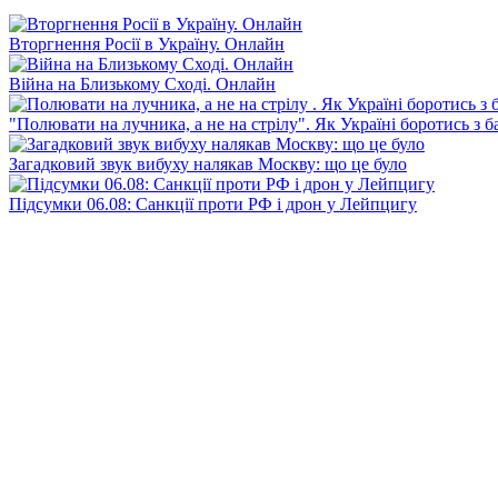
Вторгнення Росії в Україну. Онлайн
Війна на Близькому Сході. Онлайн
"Полювати на лучника, а не на стрілу". Як Україні боротись з 
Загадковий звук вибуху налякав Москву: що це було
Підсумки 06.08: Санкції проти РФ і дрон у Лейпцигу