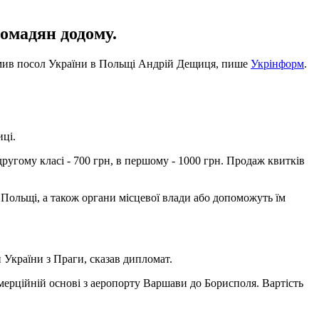
омадян додому.
домив посол України в Польщі Андрій Дещиця, пише
Укрінформ
.
иці.
 другому класі - 700 грн, в першому - 1000 грн. Продаж квитків
 Польщі, а також органи місцевої влади або допоможуть їм
н України з Праги, сказав дипломат.
мерційній основі з аеропорту Варшави до Борисполя. Вартість