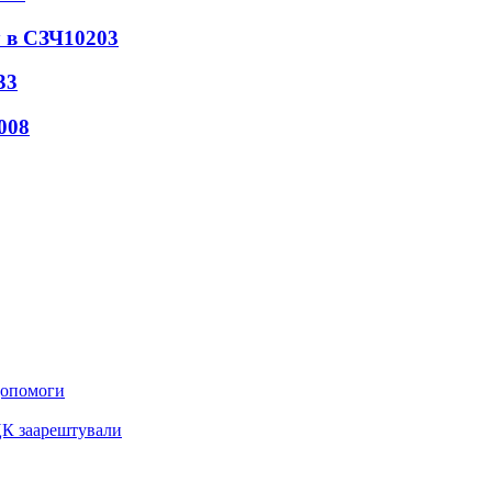
 в СЗЧ
10203
33
008
 допомоги
ЦК заарештували