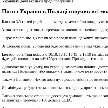
Українцям дали вказівки щодо повернення
Посол України в Польщі озвучив всі мо
Близько 3,5 тисячі українців не можуть самостійно повернути
Зазначається, що зазначені громадяни заповнили спеціальні док
"Зараз приблизно 3,5 тисячі осіб погодилися, що хочуть виїхати
За словами посла, 20 березня буде організований виїзд українц
Ідеться про виїзди поїздів о 10:18, 13:10 15:45 та 18:59 (за мі
буде здійснюватися на сайті Укрзалізниці. Про відкриття онлай
Дипломат звернув увагу, що українці самостійно повинні діста
дістатися Перемишля, або підкажуть, яким чином це їм зробити 
Також з Польщею і Чехією досягнута домовленість про вивезенн
Як мінімум, це буде з чесько-польського кордону, проте з чесь
Також з польською стороною досягнута домовленість про органі
авіаквитка - приблизно 160 доларів США.