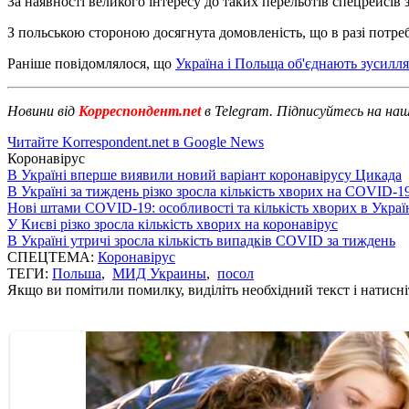
За наявності великого інтересу до таких перельотів спецрейсів 
З польською стороною досягнута домовленість, що в разі потреби
Раніше повідомлялося, що
Україна і Польща об'єднають зусилл
Новини від
Корреспондент.net
в Telegram. Підписуйтесь на на
Читайте Korrespondent.net в Google News
Коронавірус
В Україні вперше виявили новий варіант коронавірусу Цикада
В Україні за тиждень різко зросла кількість хворих на COVID-1
Нові штами COVID-19: особливості та кількість хворих в Украї
У Києві різко зросла кількість хворих на коронавірус
В Україні утричі зросла кількість випадків COVID за тиждень
СПЕЦТЕМА:
Коронавірус
ТЕГИ:
Польша
,
МИД Украины
,
посол
Якщо ви помітили помилку, виділіть необхідний текст і натисніт