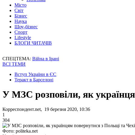
Місто
Світ
Бізнес
Наука
Шоу-бізнес
Спорт
Lifestyle
БЛОГИ ЧИТАЧІВ
СПЕЦТЕМА:
Війна в Ірані
ВСІ ТЕМИ
Вступ України в ЄС
Теракт в Барселоні
У МЗС розповіли, як українця
Корреспондент.net, 19 березня 2020, 10:36
1
304
Фото: politeka.net