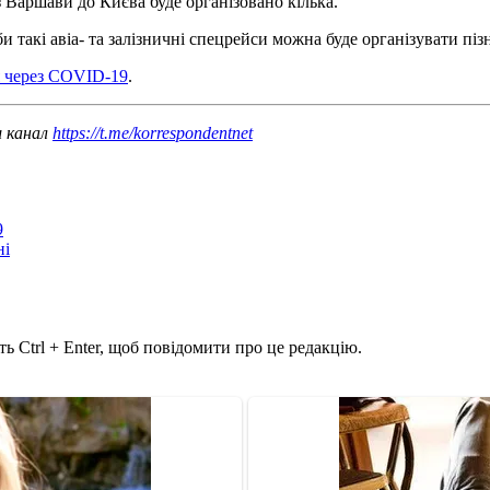
з Варшави до Києва буде організовано кілька.
 такі авіа- та залізничні спецрейси можна буде організувати пізн
я через COVID-19
.
ш канал
https://t.me/korrespondentnet
9
ні
ь Ctrl + Enter, щоб повідомити про це редакцію.