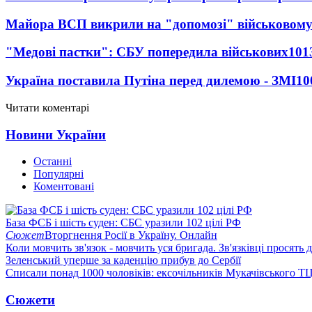
Майора ВСП викрили на "допомозі" військовому
"Медові пастки": СБУ попередила військових
101
Україна поставила Путіна перед дилемою - ЗМІ
10
Читати коментарі
Новини України
Останні
Популярні
Коментовані
База ФСБ і шість суден: СБС уразили 102 цілі РФ
Сюжет
Вторгнення Росії в Україну. Онлайн
Коли мовчить зв'язок - мовчить уся бригада. Зв'язківці просять
Зеленський уперше за каденцію прибув до Сербії
Списали понад 1000 чоловіків: ексочільників Мукачівського Т
Сюжети