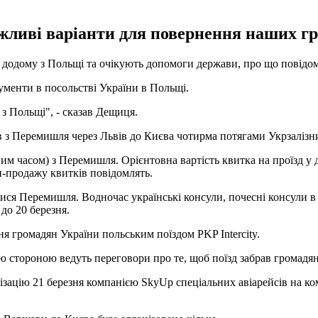
жливі варіанти для повернення наших гр
ся додому з Польщі та очікують допомоги держави, про що пові
ументи в посольстві України в Польщі.
 з Польщі", - сказав Дещиця.
ів з Перемишля через Львів до Києва чотирма потягами Укрзалізн
сцевим часом) з Перемишля. Орієнтовна вартість квитка на проїзд у
н-продажу квитків повідомлять.
тися Перемишля. Водночас українські консули, почесні консули в
до 20 березня.
я громадян України польським поїздом PKP Intercity.
кою стороною ведуть переговори про те, щоб поїзд забрав громадя
зацію 21 березня компанією SkyUp спеціальних авіарейсів на ко