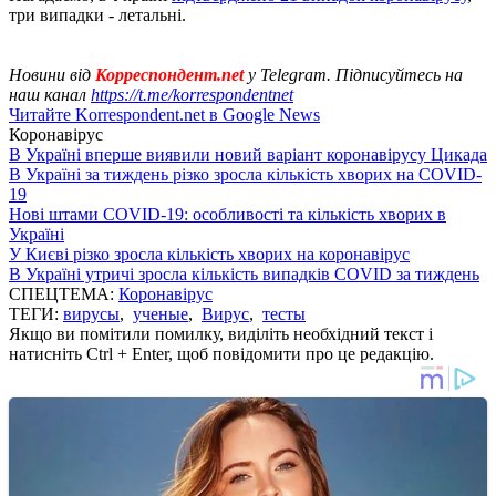
три випадки - летальні.
Новини від
Корреспондент.net
у Telegram. Підписуйтесь на
наш канал
https://t.me/korrespondentnet
Читайте Korrespondent.net в Google News
Коронавірус
В Україні вперше виявили новий варіант коронавірусу Цикада
В Україні за тиждень різко зросла кількість хворих на COVID-
19
Нові штами COVID-19: особливості та кількість хворих в
Україні
У Києві різко зросла кількість хворих на коронавірус
В Україні утричі зросла кількість випадків COVID за тиждень
СПЕЦТЕМА:
Коронавірус
ТЕГИ:
вирусы
,
ученые
,
Вирус
,
тесты
Якщо ви помітили помилку, виділіть необхідний текст і
натисніть Ctrl + Enter, щоб повідомити про це редакцію.