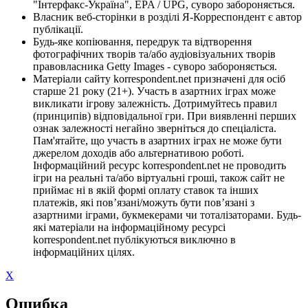
"Інтерфакс-Україна", EPA / UPG, суворо забороняється.
Власник веб-сторінки в розділі Я-Корреспондент є автор
публікації.
Будь-яке копіювання, передрук та відтворення
фотографічних творів та/або аудіовізуальних творів
правовласника Getty Images - суворо забороняється.
Матеріали сайту korrespondent.net призначені для осіб
старше 21 року (21+). Участь в азартних іграх може
викликати ігрову залежність. Дотримуйтесь правил
(принципів) відповідальної гри. При виявленні перших
ознак залежності негайно зверніться до спеціаліста.
Пам'ятайте, що участь в азартних іграх не може бути
джерелом доходів або альтернативою роботі.
Інформаційний ресурс korrespondent.net не проводить
ігри на реальні та/або віртуальні гроші, також сайт не
приймає ні в якій формі оплату ставок та інших
платежів, які пов’язані/можуть бути пов’язані з
азартними іграми, букмекерами чи тоталізаторами. Будь-
які матеріали на інформаційному ресурсі
korrespondent.net публікуються виключно в
інформаційних цілях.
X
Ошибка