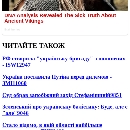
ЧИТАЙТЕ ТАКОЖ
РФ створила "українську бригаду" з полонених
- ISW
12947
Україна поставила Путіна перед дилемою -
ЗМІ
11060
Суд обрав запобіжний захід Стефанішиній
9851
Зеленський про українську балістику: Буде, але є
"але"
9046
Стало відомо, в якій області найбільше