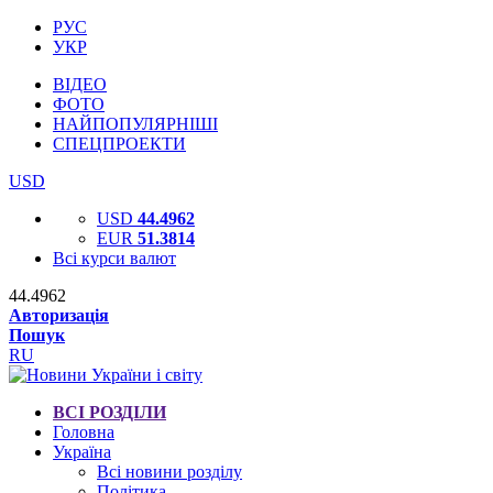
РУС
УКР
ВІДЕО
ФОТО
НАЙПОПУЛЯРНІШІ
СПЕЦПРОЕКТИ
USD
USD
44.4962
EUR
51.3814
Всі курси валют
44.4962
Авторизація
Пошук
RU
ВСІ РОЗДІЛИ
Головна
Україна
Всі новини розділу
Політика