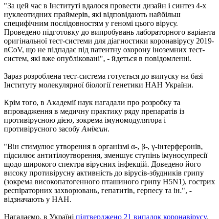
"За цей час в Інституті вдалося провести дизайн і синтез 4-х
нуклеотидних праймерів, які відповідають найбільш
специфічним послідовностям у геномі цього вірусу.
Проведено підготовку до випробувань лабораторного варіанта
оригінальної тест-системи для діагностики коронавірусу 2019-
nCoV, що не підпадає під патентну охорону іноземних тест-
систем, які вже опубліковані", - йдеться в повідомленні.
Зараз розроблена тест-система готується до випуску на базі
Інституту молекулярної біології генетики НАН України.
Крім того, в Академії наук нагадали про розробку та
впровадження в медичну практику ряду препаратів із
противірусною дією, зокрема імуномодулятора і
противірусного засобу
Аміксин
.
"Він стимулює утворення в організмі α-, β-, γ-інтерферонів,
підсилює антитілоутворення, зменшує ступінь імуносупресії
щодо широкого спектра вірусних інфекцій. Доведено його
високу противірусну активність до вірусів-збудників грипу
(зокрема високопатогенного пташиного грипу H5N1), гострих
респіраторних захворювань, гепатитів, герпесу та ін.", -
відзначають у НАН.
Нагадаємо, в Україні
підтверджено 21 випадок коронавірусу
,