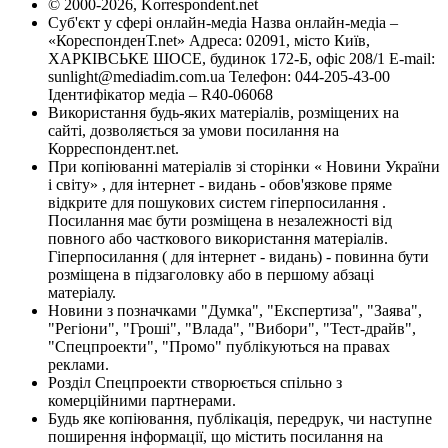
© 2000-2026, Korrespondent.net
Суб'єкт у сфері онлайн-медіа Назва онлайн-медіа –
«КореспонденТ.net» Адреса: 02091, місто Київ,
ХАРКІВСЬКЕ ШОСЕ, будинок 172-Б, офіс 208/1 E-mail:
sunlight@mediadim.com.ua
Телефон: 044-205-43-00
Ідентифікатор медіа – R40-06068
Використання будь-яких матеріалів, розміщених на
сайті, дозволяється за умови посилання на
Корреспондент.net.
При копіюванні матеріалів зі сторінки « Новини України
і світу» , для інтернет - видань - обов'язкове пряме
відкрите для пошукових систем гіперпосилання .
Посилання має бути розміщена в незалежності від
повного або часткового використання матеріалів.
Гіперпосилання ( для інтернет - видань) - повинна бути
розміщена в підзаголовку або в першому абзаці
матеріалу.
Новини з позначками "Думка", "Експертиза", "Заява",
"Регіони", "Гроші", "Влада", "Вибори", "Тест-драйв",
"Спецпроекти", "Промо" публікуються на правах
реклами.
Розділ Спецпроекти створюється спільно з
комерційними партнерами.
Будь яке копіювання, публікація, передрук, чи наступне
поширення інформації, що містить посилання на