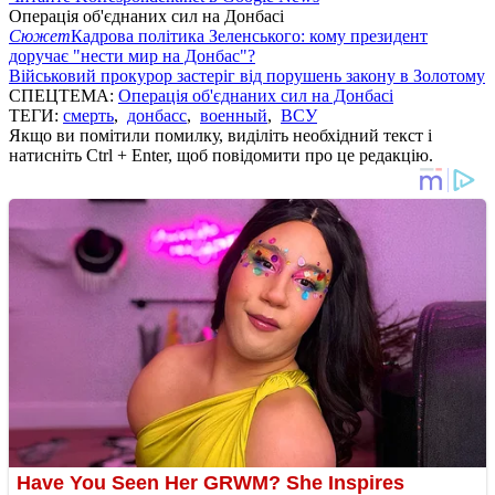
Операція об'єднаних сил на Донбасі
Сюжет
Кадрова політика Зеленського: кому президент
доручає "нести мир на Донбас"?
Військовий прокурор застеріг від порушень закону в Золотому
СПЕЦТЕМА:
Операція об'єднаних сил на Донбасі
ТЕГИ:
смерть
,
донбасс
,
военный
,
ВСУ
Якщо ви помітили помилку, виділіть необхідний текст і
натисніть Ctrl + Enter, щоб повідомити про це редакцію.