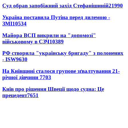
Суд обрав запобіжний захід Стефанішиній
21990
Україна поставила Путіна перед дилемою -
ЗМІ
10534
Майора ВСП викрили на "допомозі"
військовому в СЗЧ
10389
РФ створила "українську бригаду" з полонених
- ISW
9630
На Київщині сталося групове зґвалтування 21-
річної дівчини
7703
Київ про рішення Швеції щодо судна: Це
прецедент
7651