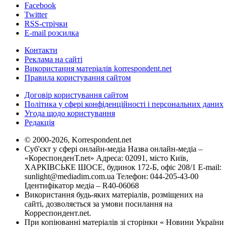
Facebook
Twitter
RSS-стрічки
E-mail розсилка
Контакти
Реклама на сайті
Використання матеріалів korrespondent.net
Правила користування сайтом
Договір користування сайтом
Політика у сфері конфіденційності і персональних даних
Угода щодо користування
Редакція
© 2000-2026, Korrespondent.net
Суб'єкт у сфері онлайн-медіа Назва онлайн-медіа –
«КореспонденТ.net» Адреса: 02091, місто Київ,
ХАРКІВСЬКЕ ШОСЕ, будинок 172-Б, офіс 208/1 E-mail:
sunlight@mediadim.com.ua
Телефон: 044-205-43-00
Ідентифікатор медіа – R40-06068
Використання будь-яких матеріалів, розміщених на
сайті, дозволяється за умови посилання на
Корреспондент.net.
При копіюванні матеріалів зі сторінки « Новини України