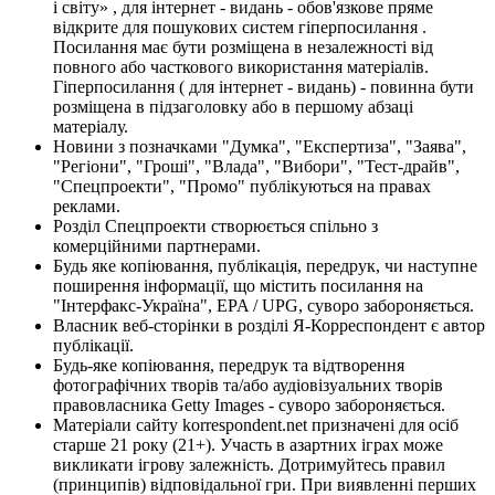
і світу» , для інтернет - видань - обов'язкове пряме
відкрите для пошукових систем гіперпосилання .
Посилання має бути розміщена в незалежності від
повного або часткового використання матеріалів.
Гіперпосилання ( для інтернет - видань) - повинна бути
розміщена в підзаголовку або в першому абзаці
матеріалу.
Новини з позначками "Думка", "Експертиза", "Заява",
"Регіони", "Гроші", "Влада", "Вибори", "Тест-драйв",
"Спецпроекти", "Промо" публікуються на правах
реклами.
Розділ Спецпроекти створюється спільно з
комерційними партнерами.
Будь яке копіювання, публікація, передрук, чи наступне
поширення інформації, що містить посилання на
"Інтерфакс-Україна", EPA / UPG, суворо забороняється.
Власник веб-сторінки в розділі Я-Корреспондент є автор
публікації.
Будь-яке копіювання, передрук та відтворення
фотографічних творів та/або аудіовізуальних творів
правовласника Getty Images - суворо забороняється.
Матеріали сайту korrespondent.net призначені для осіб
старше 21 року (21+). Участь в азартних іграх може
викликати ігрову залежність. Дотримуйтесь правил
(принципів) відповідальної гри. При виявленні перших