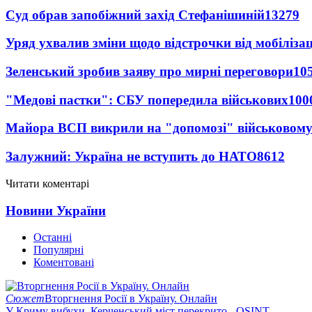
Суд обрав запобіжний захід Стефанішиній
13279
Уряд ухвалив зміни щодо відстрочки від мобілізац
Зеленський зробив заяву про мирні переговори
10
"Медові пастки": СБУ попередила військових
100
Майора ВСП викрили на "допомозі" військовому
Залужний: Україна не вступить до НАТО
8612
Читати коментарі
Новини України
Останні
Популярні
Коментовані
Сюжет
Вторгнення Росії в Україну. Онлайн
У Криму вибухи, Керченський міст перекрито - OSINT