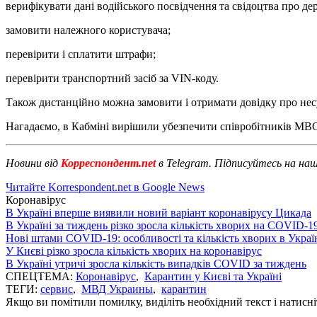
верифікувати дані водійського посвідчення та свідоцтва про д
замовити належного користувача;
перевірити і сплатити штрафи;
перевірити транспортний засіб за VIN-коду.
Також дистанційно можна замовити і отримати довідку про нес
Нагадаємо, в Кабміні вирішили убезпечити співробітників МВС
Новини від
Корреспондент.net
в Telegram. Підписуйтесь на на
Читайте Korrespondent.net в Google News
Коронавірус
В Україні вперше виявили новий варіант коронавірусу Цикада
В Україні за тиждень різко зросла кількість хворих на COVID-1
Нові штами COVID-19: особливості та кількість хворих в Украї
У Києві різко зросла кількість хворих на коронавірус
В Україні утричі зросла кількість випадків COVID за тиждень
СПЕЦТЕМА:
Коронавірус
,
Карантин у Києві та Україні
ТЕГИ:
сервис
,
МВД Украины
,
карантин
Якщо ви помітили помилку, виділіть необхідний текст і натисніт