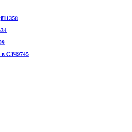
ії
11358
534
09
 в СЗЧ
9745