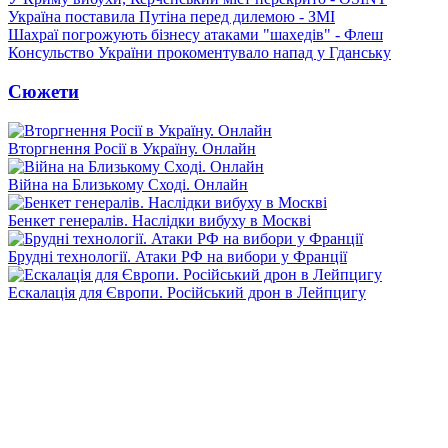
Україна поставила Путіна перед дилемою - ЗМІ
Шахраї погрожують бізнесу атаками "шахедів" - Флеш
Консульство України прокоментувало напад у Гданську
Сюжети
Вторгнення Росії в Україну. Онлайн
Війна на Близькому Сході. Онлайн
Бенкет генералів. Наслідки вибуху в Москві
Брудні технології. Атаки РФ на вибори у Франції
Ескалація для Європи. Російський дрон в Лейпцигу