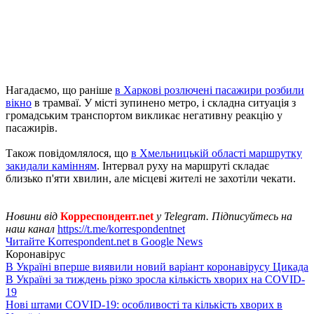
Нагадаємо, що раніше
в Харкові розлючені пасажири розбили
вікно
в трамваї. У місті зупинено метро, ​​і складна ситуація з
громадським транспортом викликає негативну реакцію у
пасажирів.
Також повідомлялося, що
в Хмельницькій області маршрутку
закидали камінням
. Інтервал руху на маршруті складає
близько п'яти хвилин, але місцеві жителі не захотіли чекати.
Новини від
Корреспондент.net
у Telegram. Підписуйтесь на
наш канал
https://t.me/korrespondentnet
Читайте Korrespondent.net в Google News
Коронавірус
В Україні вперше виявили новий варіант коронавірусу Цикада
В Україні за тиждень різко зросла кількість хворих на COVID-
19
Нові штами COVID-19: особливості та кількість хворих в