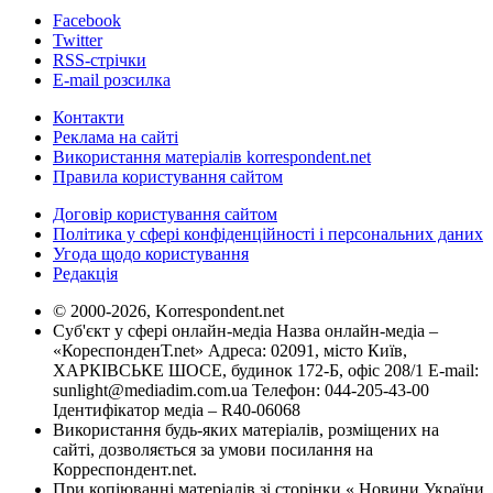
Facebook
Twitter
RSS-стрічки
E-mail розсилка
Контакти
Реклама на сайті
Використання матеріалів korrespondent.net
Правила користування сайтом
Договір користування сайтом
Політика у сфері конфіденційності і персональних даних
Угода щодо користування
Редакція
© 2000-2026, Korrespondent.net
Суб'єкт у сфері онлайн-медіа Назва онлайн-медіа –
«КореспонденТ.net» Адреса: 02091, місто Київ,
ХАРКІВСЬКЕ ШОСЕ, будинок 172-Б, офіс 208/1 E-mail:
sunlight@mediadim.com.ua
Телефон: 044-205-43-00
Ідентифікатор медіа – R40-06068
Використання будь-яких матеріалів, розміщених на
сайті, дозволяється за умови посилання на
Корреспондент.net.
При копіюванні матеріалів зі сторінки « Новини України