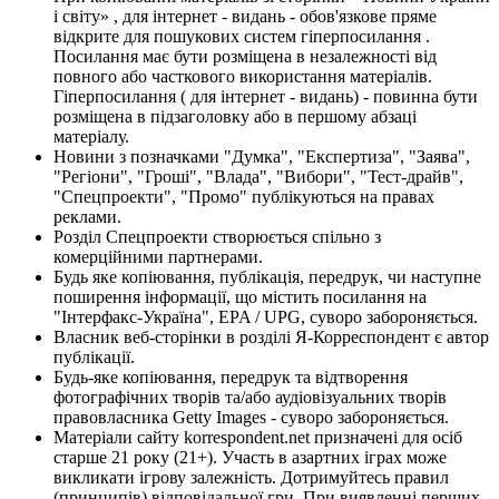
і світу» , для інтернет - видань - обов'язкове пряме
відкрите для пошукових систем гіперпосилання .
Посилання має бути розміщена в незалежності від
повного або часткового використання матеріалів.
Гіперпосилання ( для інтернет - видань) - повинна бути
розміщена в підзаголовку або в першому абзаці
матеріалу.
Новини з позначками "Думка", "Експертиза", "Заява",
"Регіони", "Гроші", "Влада", "Вибори", "Тест-драйв",
"Спецпроекти", "Промо" публікуються на правах
реклами.
Розділ Спецпроекти створюється спільно з
комерційними партнерами.
Будь яке копіювання, публікація, передрук, чи наступне
поширення інформації, що містить посилання на
"Інтерфакс-Україна", EPA / UPG, суворо забороняється.
Власник веб-сторінки в розділі Я-Корреспондент є автор
публікації.
Будь-яке копіювання, передрук та відтворення
фотографічних творів та/або аудіовізуальних творів
правовласника Getty Images - суворо забороняється.
Матеріали сайту korrespondent.net призначені для осіб
старше 21 року (21+). Участь в азартних іграх може
викликати ігрову залежність. Дотримуйтесь правил
(принципів) відповідальної гри. При виявленні перших