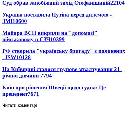
Суд обрав запобіжний захід Стефанішиній
22104
Україна поставила Путіна перед дилемою -
ЗМІ
10600
Майора ВСП викрили на "допомозі"
військовому в СЗЧ
10399
РФ створила "українську бригаду" з полонених
- ISW
10128
На Київщині сталося групове зґвалтування 21-
річної дівчини
7794
Київ про рішення Швеції щодо судна: Це
прецедент
7671
Читати коментарі