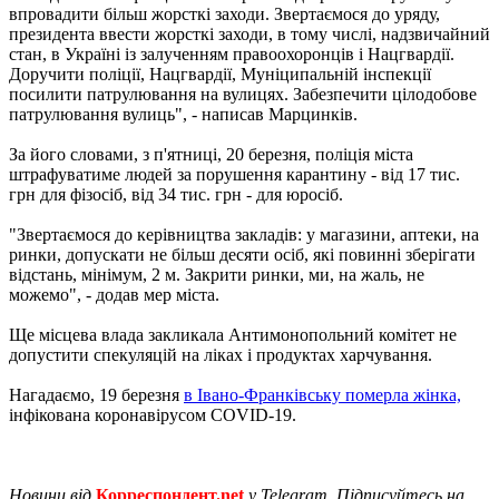
впровадити більш жорсткі заходи. Звертаємося до уряду,
президента ввести жорсткі заходи, в тому числі, надзвичайний
стан, в Україні із залученням правоохоронців і Нацгвардії.
Доручити поліції, Нацгвардії, Муніципальній інспекції
посилити патрулювання на вулицях. Забезпечити цілодобове
патрулювання вулиць", - написав Марцинків.
За його словами, з п'ятниці, 20 березня, поліція міста
штрафуватиме людей за порушення карантину - від 17 тис.
грн для фізосіб, від 34 тис. грн - для юросіб.
"Звертаємося до керівництва закладів: у магазини, аптеки, на
ринки, допускати не більш десяти осіб, які повинні зберігати
відстань, мінімум, 2 м. Закрити ринки, ми, на жаль, не
можемо", - додав мер міста.
Ще місцева влада закликала Антимонопольний комітет не
допустити спекуляцій на ліках і продуктах харчування.
Нагадаємо, 19 березня
в Івано-Франківську померла жінка,
інфікована коронавірусом COVID-19.
Новини від
Корреспондент.net
у Telegram. Підписуйтесь на