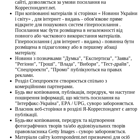
сайті, дозволяється за умови посилання на
Корреспондент.net.
При копіюванні матеріалів зі сторінки « Новини України
і світу» , для інтернет - видань - обов'язкове пряме
відкрите для пошукових систем гіперпосилання .
Посилання має бути розміщена в незалежності від
повного або часткового використання матеріалів.
Гіперпосилання ( для інтернет - видань) - повинна бути
розміщена в підзаголовку або в першому абзаці
матеріалу.
Новини з позначками "Думка", "Експертиза", "Заява",
"Регіони", "Гроші", "Влада", "Вибори", "Тест-драйв",
"Спецпроекти", "Промо" публікуються на правах
реклами.
Розділ Спецпроекти створюється спільно з
комерційними партнерами.
Будь яке копіювання, публікація, передрук, чи наступне
поширення інформації, що містить посилання на
"Інтерфакс-Україна", EPA / UPG, суворо забороняється.
Власник веб-сторінки в розділі Я-Корреспондент є автор
публікації.
Будь-яке копіювання, передрук та відтворення
фотографічних творів та/або аудіовізуальних творів
правовласника Getty Images - суворо забороняється.
Матеріали сайту korrespondent.net призначені для осіб