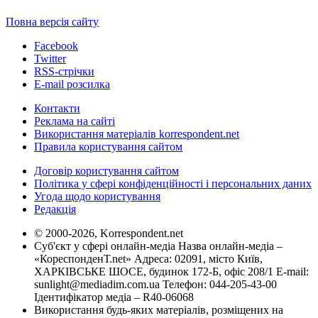
Повна версія сайту
Facebook
Twitter
RSS-стрічки
E-mail розсилка
Контакти
Реклама на сайті
Використання матеріалів korrespondent.net
Правила користування сайтом
Договір користування сайтом
Політика у сфері конфіденційності і персональних даних
Угода щодо користування
Редакція
© 2000-2026, Korrespondent.net
Суб'єкт у сфері онлайн-медіа Назва онлайн-медіа –
«КореспонденТ.net» Адреса: 02091, місто Київ,
ХАРКІВСЬКЕ ШОСЕ, будинок 172-Б, офіс 208/1 E-mail:
sunlight@mediadim.com.ua
Телефон: 044-205-43-00
Ідентифікатор медіа – R40-06068
Використання будь-яких матеріалів, розміщених на