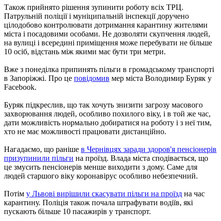
Також прийнято рішення зупинити роботу всіх ТРЦ.
Патрульній поліції і муніципальній інспекції доручено
цілодобово контролювати дотримання карантину жителями
міста і посадовими особами. Не дозволяти скупчення людей,
на вулиці і всередині приміщення може перебувати не більше
10 осіб, відстань між якими має бути три метри.
Вже з понеділка припинять пільги в громадському транспорті
в Запоріжжі. Про це
повідомив
мер міста Володимир Буряк у
Facebook.
Буряк підкреслив, що так хочуть знизити загрозу масового
захворювання людей, особливо похилого віку, і в той же час,
дати можливість нормально добиратися на роботу і з неї тим,
хто не має можливості працювати дистанційно.
Нагадаємо, що раніше
в Чернівцях заради здоров'я пенсіонерів
призупинили пільги
на проїзд. Влада міста сподівається, що
це змусить пенсіонерів менше виходити з дому. Саме для
людей старшого віку коронавірус особливо небезпечний.
Потім
у Львові вирішили скасувати пільги на проїзд
на час
карантину. Поліція також почала штрафувати водіїв, які
пускають більше 10 пасажирів у транспорт.