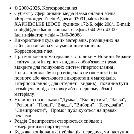
© 2000-2026, Korrespondent.net
Суб'єкт у сфері онлайн-медіа Назва онлайн-медіа –
«КореспонденТ.net» Адреса: 02091, місто Київ,
ХАРКІВСЬКЕ ШОСЕ, будинок 172-Б, офіс 208/1 E-mail:
sunlight@mediadim.com.ua
Телефон: 044-205-43-00
Ідентифікатор медіа – R40-06068
Використання будь-яких матеріалів, розміщених на
сайті, дозволяється за умови посилання на
Корреспондент.net.
При копіюванні матеріалів зі сторінки « Новини України
і світу» , для інтернет - видань - обов'язкове пряме
відкрите для пошукових систем гіперпосилання .
Посилання має бути розміщена в незалежності від
повного або часткового використання матеріалів.
Гіперпосилання ( для інтернет - видань) - повинна бути
розміщена в підзаголовку або в першому абзаці
матеріалу.
Новини з позначками "Думка", "Експертиза", "Заява",
"Регіони", "Гроші", "Влада", "Вибори", "Тест-драйв",
"Спецпроекти", "Промо" публікуються на правах
реклами.
Розділ Спецпроекти створюється спільно з
комерційними партнерами.
Будь яке копіювання, публікація, передрук, чи наступне