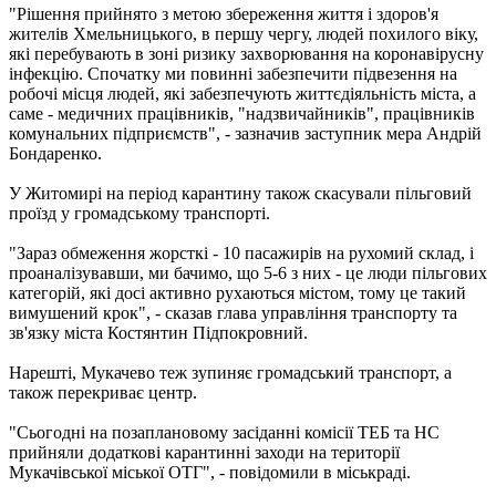
"Рішення прийнято з метою збереження життя і здоров'я
жителів Хмельницького, в першу чергу, людей похилого віку,
які перебувають в зоні ризику захворювання на коронавірусну
інфекцію. Спочатку ми повинні забезпечити підвезення на
робочі місця людей, які забезпечують життєдіяльність міста, а
саме - медичних працівників, "надзвичайників", працівників
комунальних підприємств", - зазначив заступник мера Андрій
Бондаренко.
У Житомирі на період карантину також скасували пільговий
проїзд у громадському транспорті.
"Зараз обмеження жорсткі - 10 пасажирів на рухомий склад, і
проаналізувавши, ми бачимо, що 5-6 з них - це люди пільгових
категорій, які досі активно рухаються містом, тому це такий
вимушений крок", - сказав глава управління транспорту та
зв'язку міста Костянтин Підпокровний.
Нарешті, Мукачево теж зупиняє громадський транспорт, а
також перекриває центр.
"Сьогодні на позаплановому засіданні комісії ТЕБ та НС
прийняли додаткові карантинні заходи на території
Мукачівської міської ОТГ", - повідомили в міськраді.