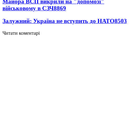
Майора ВСП викрили на "допомозі"
військовому в СЗЧ
8869
Залужний: Україна не вступить до НАТО
8503
Читати коментарі