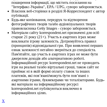
поширення інформації, що містить посилання на
"Інтерфакс-Україна", EPA / UPG, суворо забороняється.
Власник веб-сторінки в розділі Я-Корреспондент є автор
публікації.
Будь-яке копіювання, передрук та відтворення
фотографічних творів та/або аудіовізуальних творів
правовласника Getty Images - суворо забороняється.
Матеріали сайту korrespondent.net призначені для осіб
старше 21 року (21+). Участь в азартних іграх може
викликати ігрову залежність. Дотримуйтесь правил
(принципів) відповідальної гри. При виявленні перших
ознак залежності негайно зверніться до спеціаліста.
Пам'ятайте, що участь в азартних іграх не може бути
джерелом доходів або альтернативою роботі.
Інформаційний ресурс korrespondent.net не проводить
ігри на реальні та/або віртуальні гроші, також сайт не
приймає ні в якій формі оплату ставок та інших
платежів, які пов’язані/можуть бути пов’язані з
азартними іграми, букмекерами чи тоталізаторами. Будь-
які матеріали на інформаційному ресурсі
korrespondent.net публікуються виключно в
інформаційних цілях.
X