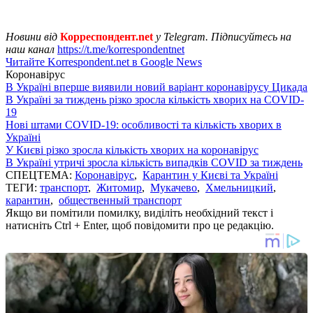
Новини від
Корреспондент.net
у Telegram. Підписуйтесь на
наш канал
https://t.me/korrespondentnet
Читайте Korrespondent.net в Google News
Коронавірус
В Україні вперше виявили новий варіант коронавірусу Цикада
В Україні за тиждень різко зросла кількість хворих на COVID-
19
Нові штами COVID-19: особливості та кількість хворих в
Україні
У Києві різко зросла кількість хворих на коронавірус
В Україні утричі зросла кількість випадків COVID за тиждень
СПЕЦТЕМА:
Коронавірус
,
Карантин у Києві та Україні
ТЕГИ:
транспорт
,
Житомир
,
Мукачево
,
Хмельницкий
,
карантин
,
общественный транспорт
Якщо ви помітили помилку, виділіть необхідний текст і
натисніть Ctrl + Enter, щоб повідомити про це редакцію.