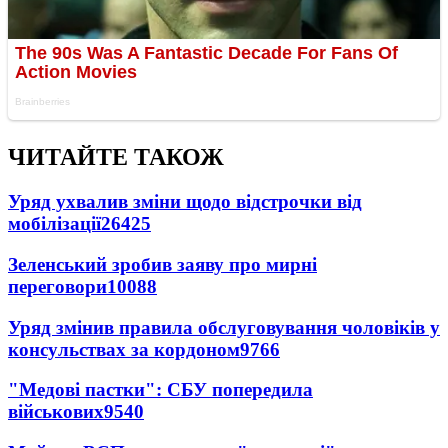
ЧИТАЙТЕ ТАКОЖ
Уряд ухвалив зміни щодо відстрочки від
мобілізації
26425
Зеленський зробив заяву про мирні
переговори
10088
Уряд змінив правила обслуговування чоловіків у
консульствах за кордоном
9766
"Медові пастки": СБУ попередила
військових
9540