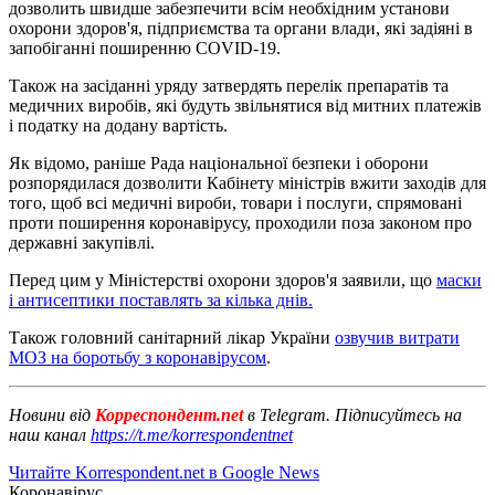
дозволить швидше забезпечити всім необхідним установи
охорони здоров'я, підприємства та органи влади, які задіяні в
запобіганні поширенню COVID-19.
Також на засіданні уряду затвердять перелік препаратів та
медичних виробів, які будуть звільнятися від митних платежів
і податку на додану вартість.
Як відомо, раніше Рада національної безпеки і оборони
розпорядилася дозволити Кабінету міністрів вжити заходів для
того, щоб всі медичні вироби, товари і послуги, спрямовані
проти поширення коронавірусу, проходили поза законом про
державні закупівлі.
Перед цим у Міністерстві охорони здоров'я заявили, що
маски
і антисептики поставлять за кілька днів.
Також головний санітарний лікар України
озвучив витрати
МОЗ на боротьбу з коронавірусом
.
Новини від
Корреспондент.net
в Telegram. Підписуйтесь на
наш канал
https://t.me/korrespondentnet
Читайте Korrespondent.net в Google News
Коронавірус