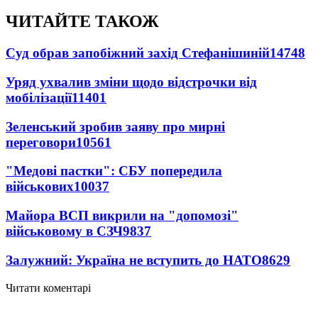
ЧИТАЙТЕ ТАКОЖ
Суд обрав запобіжний захід Стефанішиній
14748
Уряд ухвалив зміни щодо відстрочки від
мобілізації
11401
Зеленський зробив заяву про мирні
переговори
10561
"Медові пастки": СБУ попередила
військових
10037
Майора ВСП викрили на "допомозі"
військовому в СЗЧ
9837
Залужний: Україна не вступить до НАТО
8629
Читати коментарі