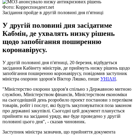
Фото: Корреспондент.net
Засідання пройде в другій половині дня п'ятниці
У другій половині дня засідатиме
Кабмін, де ухвалять низку рішень
щодо запобігання поширенню
коронавірусу.
У другій половині дня п'ятниці, 20 березня, відбудеться
засідання Кабінету міністрів, де приймуть низку рішень щодо
запобігання поширенню коронавірусу, повідомив заступник
міністра охорони здоров'я Віктор Ляшко, пише
УНІАН
.
"Міністерство охорони здоров'я спільно з Державною митною
службою, Міністерством фінансів, Міністерством економіки
на сьогоднішній день розробило проект постанови з переліком
товарів, робіт і послуг, які будуть закуповуватися поза законом
про державні закупівлі. Сьогодні цей документ планується
прийняти на засіданні уряду, яке буде проведено у другій
половині цього дня", - сказав чиновник.
Заступник міністра зазначив, що прийняття документа