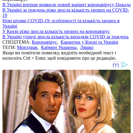
В Україні вперше виявили новий варіант коронавірусу Цикада
В Україні за тиждень різко зросла кількість хворих на COVID-
19
Нові штами COVID-19: особливості та кількість хворих в
Україні
У Києві різко зросла кількість хворих на коронавірус
В Україні утричі зросла кількість випадків COVID за тиждень
СПЕЦТЕМА:
Коронавірус
,
Карантин у Києві та Україні
ТЕГИ:
Минздрав
,
Кабмин Украины
,
Ляшко
Якщо ви помітили помилку, виділіть необхідний текст і
натисніть Ctrl + Enter, щоб повідомити про це редакцію.