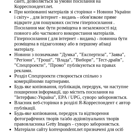
сайті, дозволяється за умови посилання на
Корреспондент.net.
При копіюванні матеріалів зі сторінки « Новини України
і світу» , для інтернет - видань - обов'язкове пряме
відкрите для пошукових систем гіперпосилання .
Посилання має бути розміщена в незалежності від
повного або часткового використання матеріалів.
Гіперпосилання ( для інтернет - видань) - повинна бути
розміщена в підзаголовку або в першому абзаці
матеріалу.
Новини з позначками "Думка", "Експертиза", "Заява",
"Регіони", "Гроші", "Влада", "Вибори", "Тест-драйв",
"Спецпроекти", "Промо" публікуються на правах
реклами.
Розділ Спецпроекти створюється спільно з
комерційними партнерами.
Будь яке копіювання, публікація, передрук, чи наступне
поширення інформації, що містить посилання на
"Інтерфакс-Україна", EPA / UPG, суворо забороняється.
Власник веб-сторінки в розділі Я-Корреспондент є автор
публікації.
Будь-яке копіювання, передрук та відтворення
фотографічних творів та/або аудіовізуальних творів
правовласника Getty Images - суворо забороняється.
Матеріали сайту korrespondent.net призначені для осіб