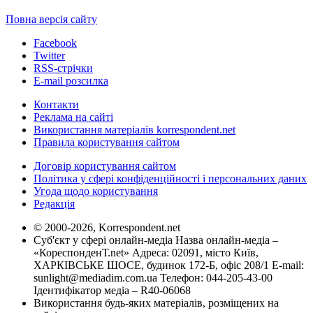
Повна версія сайту
Facebook
Twitter
RSS-стрічки
E-mail розсилка
Контакти
Реклама на сайті
Використання матеріалів korrespondent.net
Правила користування сайтом
Договір користування сайтом
Політика у сфері конфіденційності і персональних даних
Угода щодо користування
Редакція
© 2000-2026, Korrespondent.net
Суб'єкт у сфері онлайн-медіа Назва онлайн-медіа –
«КореспонденТ.net» Адреса: 02091, місто Київ,
ХАРКІВСЬКЕ ШОСЕ, будинок 172-Б, офіс 208/1 E-mail:
sunlight@mediadim.com.ua
Телефон: 044-205-43-00
Ідентифікатор медіа – R40-06068
Використання будь-яких матеріалів, розміщених на