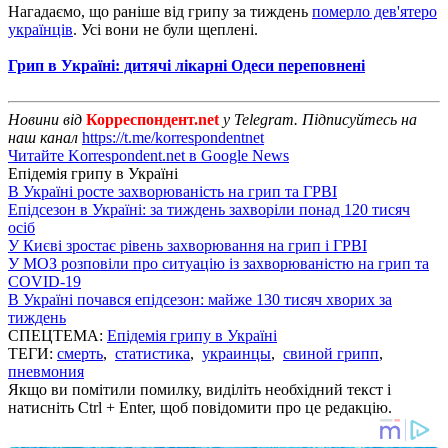
Нагадаємо, що раніше від грипу за тиждень
померло дев'ятеро
українців
. Усі вони не були щеплені.
Грип в Україні: дитячі лікарні Одеси переповнені
Новини від
Корреспондент.net
у Telegram. Підписуйтесь на
наш канал
https://t.me/korrespondentnet
Читайте Korrespondent.net в Google News
Епідемія грипу в Україні
В Україні росте захворюваність на грип та ГРВІ
Епідсезон в Україні: за тиждень захворіли понад 120 тисяч
осіб
У Києві зростає рівень захворювання на грип і ГРВІ
У МОЗ розповіли про ситуацію із захворюваністю на грип та
COVID-19
В Україні почався епідсезон: майже 130 тисяч хворих за
тиждень
СПЕЦТЕМА:
Епідемія грипу в Україні
ТЕГИ:
смерть
,
статистика
,
украинцы
,
свиной грипп
,
пневмония
Якщо ви помітили помилку, виділіть необхідний текст і
натисніть Ctrl + Enter, щоб повідомити про це редакцію.