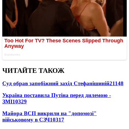
ЧИТАЙТЕ ТАКОЖ
Суд обрав запобіжний захід Стефанішиній
21148
Україна поставила Путіна перед дилемою -
ЗМІ
10329
Майора ВСП викрили на "допомозі"
військовому в СЗЧ
10317