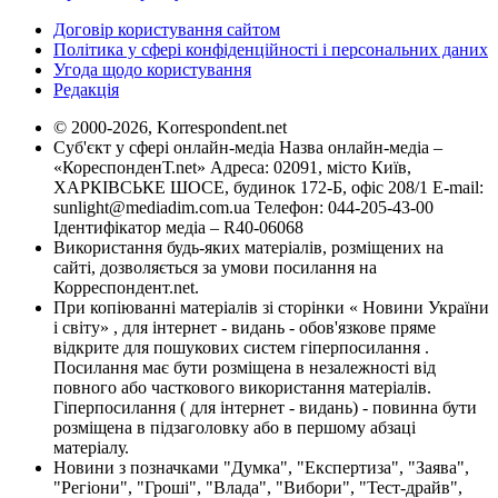
Договір користування сайтом
Політика у сфері конфіденційності і персональних даних
Угода щодо користування
Редакція
© 2000-2026, Korrespondent.net
Суб'єкт у сфері онлайн-медіа Назва онлайн-медіа –
«КореспонденТ.net» Адреса: 02091, місто Київ,
ХАРКІВСЬКЕ ШОСЕ, будинок 172-Б, офіс 208/1 E-mail:
sunlight@mediadim.com.ua
Телефон: 044-205-43-00
Ідентифікатор медіа – R40-06068
Використання будь-яких матеріалів, розміщених на
сайті, дозволяється за умови посилання на
Корреспондент.net.
При копіюванні матеріалів зі сторінки « Новини України
і світу» , для інтернет - видань - обов'язкове пряме
відкрите для пошукових систем гіперпосилання .
Посилання має бути розміщена в незалежності від
повного або часткового використання матеріалів.
Гіперпосилання ( для інтернет - видань) - повинна бути
розміщена в підзаголовку або в першому абзаці
матеріалу.
Новини з позначками "Думка", "Експертиза", "Заява",
"Регіони", "Гроші", "Влада", "Вибори", "Тест-драйв",