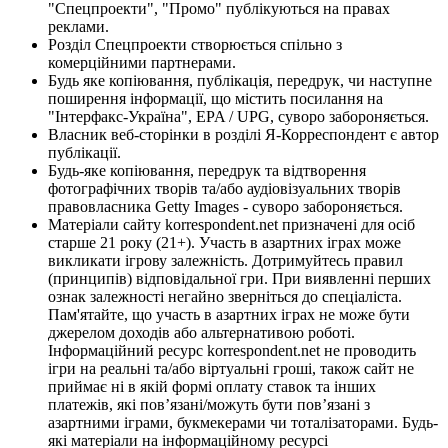
"Спецпроекти", "Промо" публікуються на правах
реклами.
Розділ Спецпроекти створюється спільно з
комерційними партнерами.
Будь яке копіювання, публікація, передрук, чи наступне
поширення інформації, що містить посилання на
"Інтерфакс-Україна", EPA / UPG, суворо забороняється.
Власник веб-сторінки в розділі Я-Корреспондент є автор
публікації.
Будь-яке копіювання, передрук та відтворення
фотографічних творів та/або аудіовізуальних творів
правовласника Getty Images - суворо забороняється.
Матеріали сайту korrespondent.net призначені для осіб
старше 21 року (21+). Участь в азартних іграх може
викликати ігрову залежність. Дотримуйтесь правил
(принципів) відповідальної гри. При виявленні перших
ознак залежності негайно зверніться до спеціаліста.
Пам'ятайте, що участь в азартних іграх не може бути
джерелом доходів або альтернативою роботі.
Інформаційний ресурс korrespondent.net не проводить
ігри на реальні та/або віртуальні гроші, також сайт не
приймає ні в якій формі оплату ставок та інших
платежів, які пов’язані/можуть бути пов’язані з
азартними іграми, букмекерами чи тоталізаторами. Будь-
які матеріали на інформаційному ресурсі