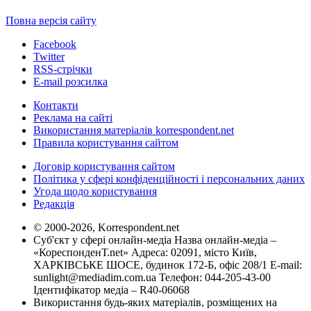
Повна версія сайту
Facebook
Twitter
RSS-стрічки
E-mail розсилка
Контакти
Реклама на сайті
Використання матеріалів korrespondent.net
Правила користування сайтом
Договір користування сайтом
Політика у сфері конфіденційності і персональних даних
Угода щодо користування
Редакція
© 2000-2026, Korrespondent.net
Суб'єкт у сфері онлайн-медіа Назва онлайн-медіа –
«КореспонденТ.net» Адреса: 02091, місто Київ,
ХАРКІВСЬКЕ ШОСЕ, будинок 172-Б, офіс 208/1 E-mail:
sunlight@mediadim.com.ua
Телефон: 044-205-43-00
Ідентифікатор медіа – R40-06068
Використання будь-яких матеріалів, розміщених на