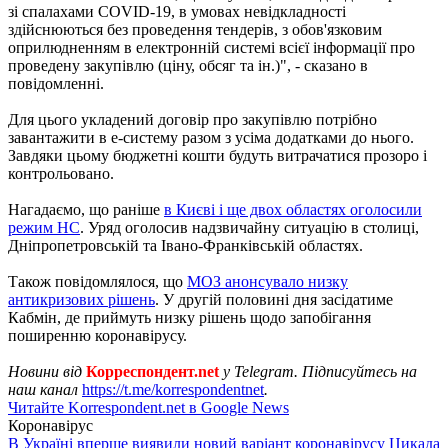
зі спалахами COVID-19, в умовах невідкладності
здійснюються без проведення тендерів, з обов'язковим
оприлюдненням в електронній системі всієї інформації про
проведену закупівлю (ціну, обсяг та ін.)", - сказано в
повідомленні.
Для цього укладений договір про закупівлю потрібно
завантажити в е-систему разом з усіма додатками до нього.
Завдяки цьому бюджетні кошти будуть витрачатися прозоро і
контрольовано.
Нагадаємо, що раніше
в Києві і ще двох областях оголосили
режим НС
. Уряд оголосив надзвичайну ситуацію в столиці,
Дніпропетровській та Івано-Франківській областях.
Також повідомлялося, що
МОЗ анонсувало низку
антикризових рішень
. У другій половині дня засідатиме
Кабмін, де приймуть низку рішень щодо запобігання
поширенню коронавірусу.
Новини від
Корреспондент.net
у Telegram. Підписуйтесь на
наш канал
https://t.me/korrespondentnet
.
Читайте Korrespondent.net в Google News
Коронавірус
В Україні вперше виявили новий варіант коронавірусу Цикада