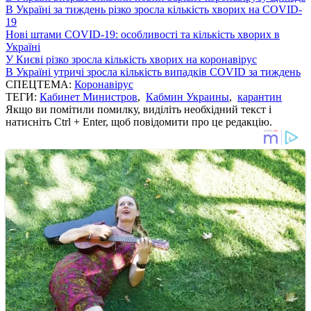
В Україні за тиждень різко зросла кількість хворих на COVID-
19
Нові штами COVID-19: особливості та кількість хворих в
Україні
У Києві різко зросла кількість хворих на коронавірус
В Україні утричі зросла кількість випадків COVID за тиждень
СПЕЦТЕМА:
Коронавірус
ТЕГИ:
Кабинет Министров
,
Кабмин Украины
,
карантин
Якщо ви помітили помилку, виділіть необхідний текст і
натисніть Ctrl + Enter, щоб повідомити про це редакцію.