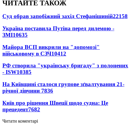
ЧИТАЙТЕ ТАКОЖ
Суд обрав запобіжний захід Стефанішиній
22158
Україна поставила Путіна перед дилемою -
ЗМІ
10635
Майора ВСП викрили на "допомозі"
військовому в СЗЧ
10412
РФ створила "українську бригаду" з полонених
- ISW
10385
На Київщині сталося групове зґвалтування 21-
річної дівчини
7836
Київ про рішення Швеції щодо судна: Це
прецедент
7682
Читати коментарі