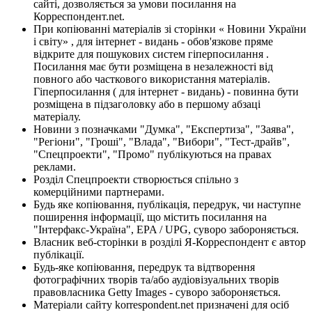
сайті, дозволяється за умови посилання на
Корреспондент.net.
При копіюванні матеріалів зі сторінки « Новини України
і світу» , для інтернет - видань - обов'язкове пряме
відкрите для пошукових систем гіперпосилання .
Посилання має бути розміщена в незалежності від
повного або часткового використання матеріалів.
Гіперпосилання ( для інтернет - видань) - повинна бути
розміщена в підзаголовку або в першому абзаці
матеріалу.
Новини з позначками "Думка", "Експертиза", "Заява",
"Регіони", "Гроші", "Влада", "Вибори", "Тест-драйв",
"Спецпроекти", "Промо" публікуються на правах
реклами.
Розділ Спецпроекти створюється спільно з
комерційними партнерами.
Будь яке копіювання, публікація, передрук, чи наступне
поширення інформації, що містить посилання на
"Інтерфакс-Україна", EPA / UPG, суворо забороняється.
Власник веб-сторінки в розділі Я-Корреспондент є автор
публікації.
Будь-яке копіювання, передрук та відтворення
фотографічних творів та/або аудіовізуальних творів
правовласника Getty Images - суворо забороняється.
Матеріали сайту korrespondent.net призначені для осіб