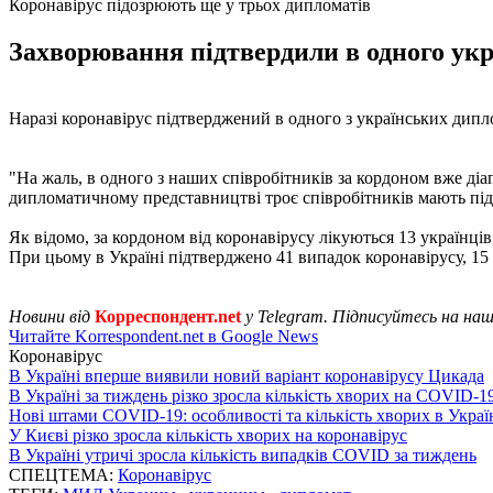
Коронавірус підозрюють ще у трьох дипломатів
Захворювання підтвердили в одного укр
Наразі коронавірус підтверджений в одного з українських дипло
"На жаль, в одного з наших співробітників за кордоном вже діа
дипломатичному представництві троє співробітників мають підозру
Як відомо, за кордоном від коронавірусу лікуються 13 українців
При цьому в Україні підтверджено 41 випадок коронавірусу, 15 
Новини від
Корреспондент.net
у Telegram. Підписуйтесь на на
Читайте Korrespondent.net в Google News
Коронавірус
В Україні вперше виявили новий варіант коронавірусу Цикада
В Україні за тиждень різко зросла кількість хворих на COVID-1
Нові штами COVID-19: особливості та кількість хворих в Украї
У Києві різко зросла кількість хворих на коронавірус
В Україні утричі зросла кількість випадків COVID за тиждень
СПЕЦТЕМА:
Коронавірус