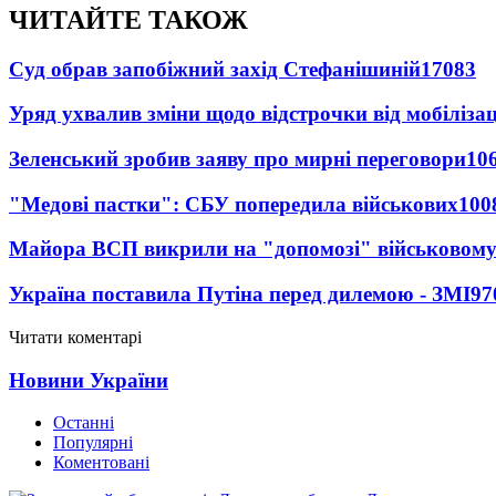
ЧИТАЙТЕ ТАКОЖ
Суд обрав запобіжний захід Стефанішиній
17083
Уряд ухвалив зміни щодо відстрочки від мобілізац
Зеленський зробив заяву про мирні переговори
10
"Медові пастки": СБУ попередила військових
100
Майора ВСП викрили на "допомозі" військовому
Україна поставила Путіна перед дилемою - ЗМІ
97
Читати коментарі
Новини України
Останні
Популярні
Коментовані