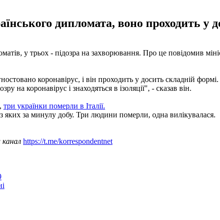
аїнського дипломата, воно проходить у д
матів, у трьох - підозра на захворювання. Про це повідомив мін
гностовано коронавірус, і він проходить у досить складній формі
 на коронавірус і знаходяться в ізоляції", - сказав він.
,
три українки померли в Італії.
з яких за минулу добу. Три людини померли, одна вилікувалася.
ш канал
https://t.me/korrespondentnet
9
ні