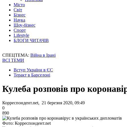
Місто
Світ
Бізнес
Наука
Шоу-бізнес
Спорт
Lifestyle
БЛОГИ ЧИТАЧІВ
СПЕЦТЕМА:
Війна в Ірані
ВСІ ТЕМИ
Вступ України в ЄС
Теракт в Барселоні
Кулеба розповів про коронаві
Корреспондент.net, 21 березня 2020, 09:49
0
890
Фото: Корреспондент.net