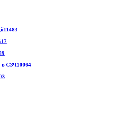
ії
11483
617
89
 в СЗЧ
10064
03