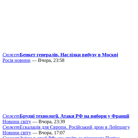
Сюжет
Бенкет генералів. Наслідки вибуху в Москві
Росія новини
— Вчора, 23:58
Сюжет
Брудні технології. Атаки РФ на вибори у Франції
Новини світу
— Вчора, 23:39
Сюжет
Ескалація для Європи. Російський дрон в Лейпцигу
Новини світу
— Вчора, 17:07