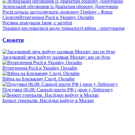
Зеленський обговорив із Драпатим оборону Донеччини
Росія почала застосовувати оновлену Герберу - Флеш
Сюжет
Вторгнення Росії в Україну. Онлайн
Росіяни атакували Ізюм, є загиблі
Українці висловилися щодо тривалості війни - опитування
Сюжети
Загадковий звук вибуху налякав Москву: що це було
Вторгнення Росії в Україну. Онлайн
Війна на Близькому Сході. Онлайн
Підсумки 06.08: Санкції проти РФ і дрон у Лейпцигу
Бенкет генералів. Наслідки вибуху в Москві