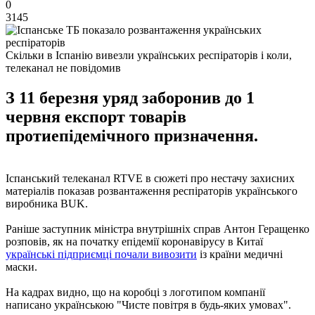
0
3145
Скільки в Іспанію вивезли українських респіраторів і коли,
телеканал не повідомив
З 11 березня уряд заборонив до 1
червня експорт товарів
протиепідемічного призначення.
Іспанський телеканал RTVE в сюжеті про нестачу захисних
матеріалів показав розвантаження респіраторів українського
виробника BUK.
Раніше заступник міністра внутрішніх справ Антон Геращенко
розповів, як на початку епідемії коронавірусу в Китаї
українські підприємці почали вивозити
із країни медичні
маски.
На кадрах видно, що на коробці з логотипом компанії
написано українською "Чисте повітря в будь-яких умовах".