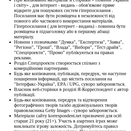
і світу» , для інтернет - видань - обов'язкове пряме
відкрите для пошукових систем гіперпосилання .
Посилання має бути розміщена в незалежності від
повного або часткового використання матеріалів.
Гіперпосилання ( для інтернет - видань) - повинна бути
розміщена в підзаголовку або в першому абзаці
матеріалу.
Новини з позначками "Думка", "Експертиза", "Заява",
"Регіони", "Гроші", "Влада", "Вибори", "Тест-драйв",
"Спецпроекти", "Промо" публікуються на правах
реклами.
Розділ Спецпроекти створюється спільно з
комерційними партнерами.
Будь яке копіювання, публікація, передрук, чи наступне
поширення інформації, що містить посилання на
"Інтерфакс-Україна", EPA / UPG, суворо забороняється.
Власник веб-сторінки в розділі Я-Корреспондент є автор
публікації.
Будь-яке копіювання, передрук та відтворення
фотографічних творів та/або аудіовізуальних творів
правовласника Getty Images - суворо забороняється.
Матеріали сайту korrespondent.net призначені для осіб
старше 21 року (21+). Участь в азартних іграх може
викликати ігрову залежність. Дотримуйтесь правил