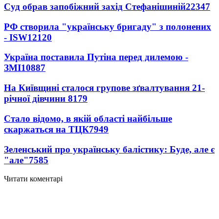
Суд обрав запобіжний захід Стефанішиній
22347
РФ створила "українську бригаду" з полонених
- ISW
12120
Україна поставила Путіна перед дилемою -
ЗМІ
10887
На Київщині сталося групове зґвалтування 21-
річної дівчини
8179
Стало відомо, в якій області найбільше
скаржаться на ТЦК
7949
Зеленський про українську балістику: Буде, але є
"але"
7585
Читати коментарі