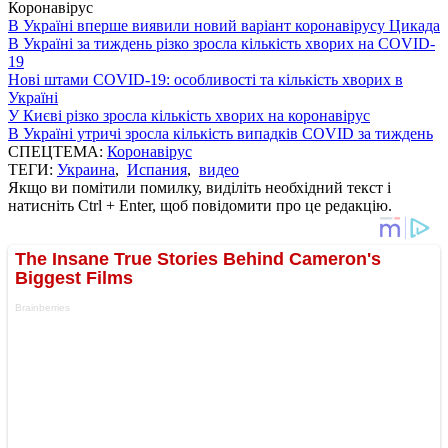
Коронавірус
В Україні вперше виявили новий варіант коронавірусу Цикада
В Україні за тиждень різко зросла кількість хворих на COVID-
19
Нові штами COVID-19: особливості та кількість хворих в
Україні
У Києві різко зросла кількість хворих на коронавірус
В Україні утричі зросла кількість випадків COVID за тиждень
СПЕЦТЕМА:
Коронавірус
ТЕГИ:
Украина
,
Испания
,
видео
Якщо ви помітили помилку, виділіть необхідний текст і
натисніть Ctrl + Enter, щоб повідомити про це редакцію.