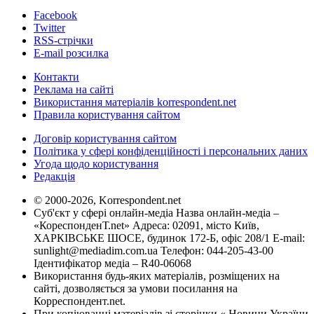
Facebook
Twitter
RSS-стрічки
E-mail розсилка
Контакти
Реклама на сайті
Використання матеріалів korrespondent.net
Правила користування сайтом
Договір користування сайтом
Політика у сфері конфіденційності і персональних даних
Угода щодо користування
Редакція
© 2000-2026, Korrespondent.net
Суб'єкт у сфері онлайн-медіа Назва онлайн-медіа –
«КореспонденТ.net» Адреса: 02091, місто Київ,
ХАРКІВСЬКЕ ШОСЕ, будинок 172-Б, офіс 208/1 E-mail:
sunlight@mediadim.com.ua
Телефон: 044-205-43-00
Ідентифікатор медіа – R40-06068
Використання будь-яких матеріалів, розміщених на
сайті, дозволяється за умови посилання на
Корреспондент.net.
При копіюванні матеріалів зі сторінки « Новини України