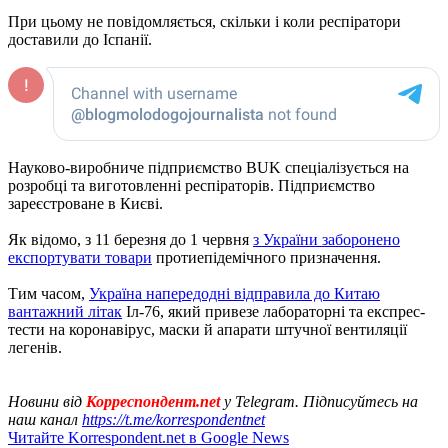
При цьому не повідомляється, скільки і коли респіратори
доставили до Іспанії.
Науково-виробниче підприємство BUK спеціалізується на
розробці та виготовленні респіраторів. Підприємство
зареєстроване в Києві.
Як відомо, з 11 березня до 1 червня
з України заборонено
експортувати товари
протиепідемічного призначення.
Тим часом,
Україна напередодні відправила до Китаю
вантажний літак
Іл-76, який привезе лабораторні та експрес-
тести на коронавірус, маски й апарати штучної вентиляції
легенів.
Новини від
Корреспондент.net
у Telegram. Підписуйтесь на
наш канал
https://t.me/korrespondentnet
Читайте Korrespondent.net в Google News