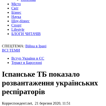
Місто
Світ
Бізнес
Наука
Шоу-бізнес
Спорт
Lifestyle
БЛОГИ ЧИТАЧІВ
СПЕЦТЕМА:
Війна в Ірані
ВСІ ТЕМИ
Вступ України в ЄС
Теракт в Барселоні
Іспанське ТБ показало
розвантаження українських
респіраторів
Корреспондент.net, 21 березня 2020, 11:51