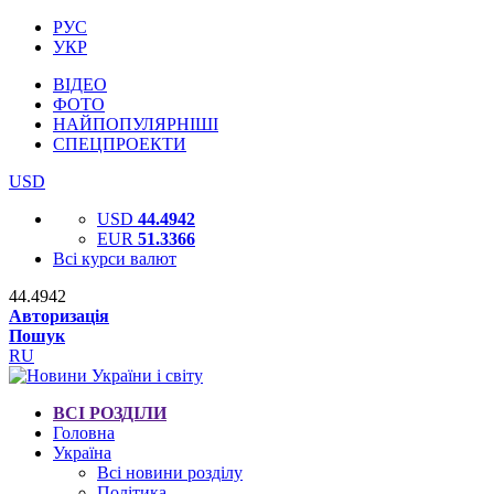
РУС
УКР
ВІДЕО
ФОТО
НАЙПОПУЛЯРНІШІ
СПЕЦПРОЕКТИ
USD
USD
44.4942
EUR
51.3366
Всі курси валют
44.4942
Авторизація
Пошук
RU
ВСІ РОЗДІЛИ
Головна
Україна
Всі новини розділу
Політика