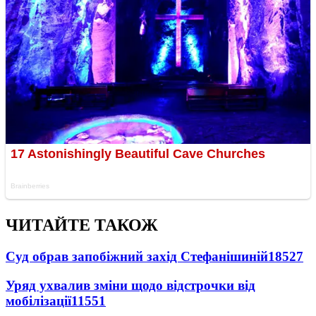
ЧИТАЙТЕ ТАКОЖ
Суд обрав запобіжний захід Стефанішиній
18527
Уряд ухвалив зміни щодо відстрочки від
мобілізації
11551