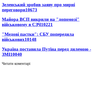
Зеленський зробив заяву про мирні
переговори
10673
Майора ВСП викрили на "допомозі"
військовому в СЗЧ
10221
"Медові пастки": СБУ попередила
військових
10148
Україна поставила Путіна перед дилемою -
ЗМІ
10040
Читати коментарі