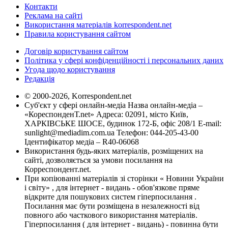
Контакти
Реклама на сайті
Використання матеріалів korrespondent.net
Правила користування сайтом
Договір користування сайтом
Політика у сфері конфіденційності і персональних даних
Угода щодо користування
Редакція
© 2000-2026, Korrespondent.net
Суб'єкт у сфері онлайн-медіа Назва онлайн-медіа –
«КореспонденТ.net» Адреса: 02091, місто Київ,
ХАРКІВСЬКЕ ШОСЕ, будинок 172-Б, офіс 208/1 E-mail:
sunlight@mediadim.com.ua
Телефон: 044-205-43-00
Ідентифікатор медіа – R40-06068
Використання будь-яких матеріалів, розміщених на
сайті, дозволяється за умови посилання на
Корреспондент.net.
При копіюванні матеріалів зі сторінки « Новини України
і світу» , для інтернет - видань - обов'язкове пряме
відкрите для пошукових систем гіперпосилання .
Посилання має бути розміщена в незалежності від
повного або часткового використання матеріалів.
Гіперпосилання ( для інтернет - видань) - повинна бути