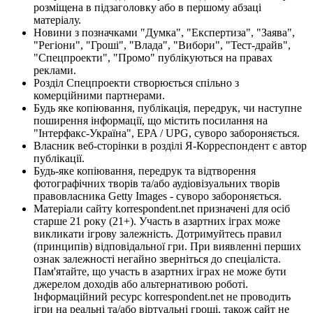
розміщена в підзаголовку або в першому абзаці
матеріалу.
Новини з позначками "Думка", "Експертиза", "Заява",
"Регіони", "Гроші", "Влада", "Вибори", "Тест-драйв",
"Спецпроекти", "Промо" публікуються на правах
реклами.
Розділ Спецпроекти створюється спільно з
комерційними партнерами.
Будь яке копіювання, публікація, передрук, чи наступне
поширення інформації, що містить посилання на
"Інтерфакс-Україна", EPA / UPG, суворо забороняється.
Власник веб-сторінки в розділі Я-Корреспондент є автор
публікації.
Будь-яке копіювання, передрук та відтворення
фотографічних творів та/або аудіовізуальних творів
правовласника Getty Images - суворо забороняється.
Матеріали сайту korrespondent.net призначені для осіб
старше 21 року (21+). Участь в азартних іграх може
викликати ігрову залежність. Дотримуйтесь правил
(принципів) відповідальної гри. При виявленні перших
ознак залежності негайно зверніться до спеціаліста.
Пам'ятайте, що участь в азартних іграх не може бути
джерелом доходів або альтернативою роботі.
Інформаційний ресурс korrespondent.net не проводить
ігри на реальні та/або віртуальні гроші, також сайт не