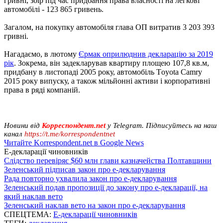
гривні, збір під час придбання права власності на легкові
автомобілі - 123 865 гривень.
Загалом, на покупку автомобіля глава ОП витратив 3 203 393
гривні.
Нагадаємо, в лютому
Єрмак оприлюднив декларацію за 2019
рік
. Зокрема, він задекларував квартиру площею 107,8 кв.м,
придбану в листопаді 2005 року, автомобіль Тoyota Camry
2015 року випуску, а також мільйонні активи і корпоративні
права в ряді компаній.
Новини від
Корреспондент.net
у Telegram. Підписуйтесь на наш
канал
https://t.me/korrespondentnet
Читайте Korrespondent.net в Google News
Е-декларації чиновників
Слідство перевіряє $60 млн глави казначейства Полтавщини
Зеленський підписав закон про е-декларування
Рада повторно ухвалила закон про е-декларування
Зеленський подав пропозиції до закону про е-декларації, на
який наклав вето
Зеленський наклав вето на закон про е-декларування
СПЕЦТЕМА:
Е-декларації чиновників