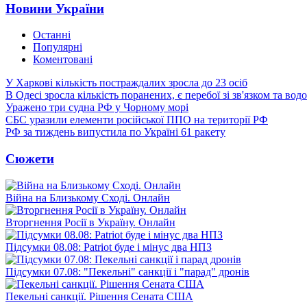
Новини України
Останні
Популярні
Коментовані
У Харкові кількість постраждалих зросла до 23 осіб
В Одесі зросла кількість поранених, є перебої зі зв'язком та вод
Уражено три судна РФ у Чорному морі
СБС уразили елементи російської ППО на території РФ
РФ за тиждень випустила по Україні 61 ракету
Сюжети
Війна на Близькому Сході. Онлайн
Вторгнення Росії в Україну. Онлайн
Підсумки 08.08: Patriot буде і мінус два НПЗ
Підсумки 07.08: "Пекельні" санкції і "парад" дронів
Пекельні санкції. Рішення Сената США