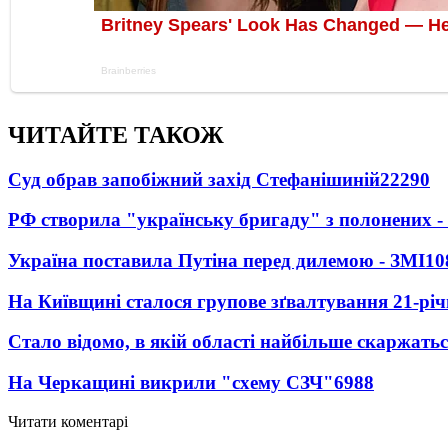
ЧИТАЙТЕ ТАКОЖ
Суд обрав запобіжний захід Стефанішиній
22290
РФ створила "українську бригаду" з полонених -
Україна поставила Путіна перед дилемою - ЗМІ
10
На Київщині сталося групове зґвалтування 21-річ
Стало відомо, в якій області найбільше скаржать
На Черкащині викрили "схему СЗЧ"
6988
Читати коментарі