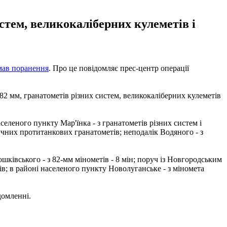
истем, великокаліберних кулеметів і
мав поранення
. Про це повідомляє прес-центр операції
82 мм, гранатометів різних систем, великокаліберних кулеметів
аселеного пункту Мар'їнка - з гранатометів різних систем і
ручних протитанкових гранатометів; неподалік Водяного - з
ошківського - з 82-мм мінометів - 8 мін; поруч із Новгородським
тів; в районі населеного пункту Новолуганське - з міномета
домленні.