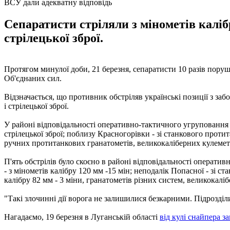
ВСУ дали адекватну відповідь
Сепаратисти стріляли з мінометів калібр
стрілецької зброї.
Протягом минулої доби, 21 березня, сепаратисти 10 разів по
Об'єднаних сил.
Відзначається, що противник обстріляв українські позиції з за
і стрілецької зброї.
У районі відповідальності оперативно-тактичного угруповання "Сх
стрілецької зброї; поблизу Красногорівки - зі станкового проти
ручних протитанкових гранатометів, великокаліберних кулеметів
П'ять обстрілів було скоєно в районі відповідальності оператив
- з мінометів калібру 120 мм -15 мін; неподалік Попасної - зі 
калібру 82 мм - 3 міни, гранатометів різних систем, великокалібе
"Такі злочинні дії ворога не залишилися безкарними. Підрозділи
Нагадаємо, 19 березня в Луганській області
від кулі снайпера з