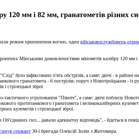
у 120 мм і 82 мм, гранатометів різних с
рушили режим припинення вогню, один
військовослужбовець отри
боронених Мінськими домовленостями мінометів калібру 120 мм і 
ід" було зафіксовано п'ять обстрілів, а саме: двічі - в районі н
танкового гранатомета - 6 пострілів; поруч з Новотроїцьким - із 
 і стрілецької зброї
но-тактичного угруповання "Північ", а саме: двічі поблизу Новот
станкового протитанкового гранатомета і великокаліберних кулеме
рних кулеметів і стрілецької зброї.
 Об'єднаних сил... давали адекватну відповідь", - йдеться в пові
агинув сержант
30-ї бригади Олексій Золін з Житомира.