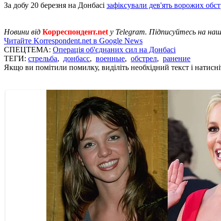
За добу 20 березня на Донбасі
зафіксували дев'ять ворожих обст
Новини від
Корреспондент.net
у Telegram. Підписуйтесь на на
Читайте Korrespondent.net в Google News
СПЕЦТЕМА:
Операція об'єднаних сил на Донбасі
ТЕГИ:
стрельба
,
донбасс
,
военные
,
обстрел
,
ранение
Якщо ви помітили помилку, виділіть необхідний текст і натисніт