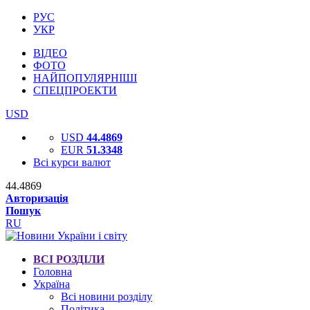
РУС
УКР
ВІДЕО
ФОТО
НАЙПОПУЛЯРНІШІ
СПЕЦПРОЕКТИ
USD
USD
44.4869
EUR
51.3348
Всі курси валют
44.4869
Авторизація
Пошук
RU
ВСІ РОЗДІЛИ
Головна
Україна
Всі новини розділу
Політика