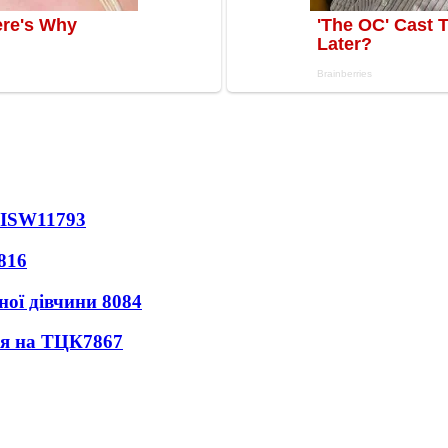
 ISW
11793
816
ної дівчини
8084
ся на ТЦК
7867