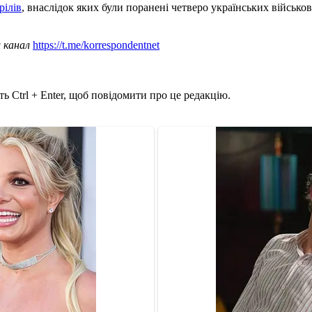
рілів
, внаслідок яких були поранені четверо українських військов
ш канал
https://t.me/korrespondentnet
ь Ctrl + Enter, щоб повідомити про це редакцію.