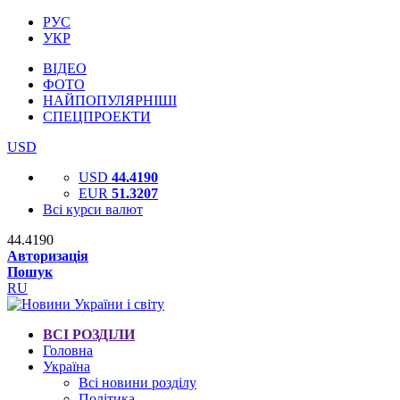
РУС
УКР
ВІДЕО
ФОТО
НАЙПОПУЛЯРНІШІ
СПЕЦПРОЕКТИ
USD
USD
44.4190
EUR
51.3207
Всі курси валют
44.4190
Авторизація
Пошук
RU
ВСІ РОЗДІЛИ
Головна
Україна
Всі новини розділу
Політика