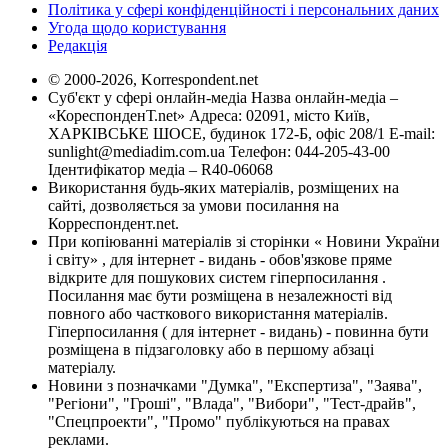
Політика у сфері конфіденційності і персональних даних
Угода щодо користування
Редакція
© 2000-2026, Korrespondent.net
Суб'єкт у сфері онлайн-медіа Назва онлайн-медіа –
«КореспонденТ.net» Адреса: 02091, місто Київ,
ХАРКІВСЬКЕ ШОСЕ, будинок 172-Б, офіс 208/1 E-mail:
sunlight@mediadim.com.ua
Телефон: 044-205-43-00
Ідентифікатор медіа – R40-06068
Використання будь-яких матеріалів, розміщених на
сайті, дозволяється за умови посилання на
Корреспондент.net.
При копіюванні матеріалів зі сторінки « Новини України
і світу» , для інтернет - видань - обов'язкове пряме
відкрите для пошукових систем гіперпосилання .
Посилання має бути розміщена в незалежності від
повного або часткового використання матеріалів.
Гіперпосилання ( для інтернет - видань) - повинна бути
розміщена в підзаголовку або в першому абзаці
матеріалу.
Новини з позначками "Думка", "Експертиза", "Заява",
"Регіони", "Гроші", "Влада", "Вибори", "Тест-драйв",
"Спецпроекти", "Промо" публікуються на правах
реклами.