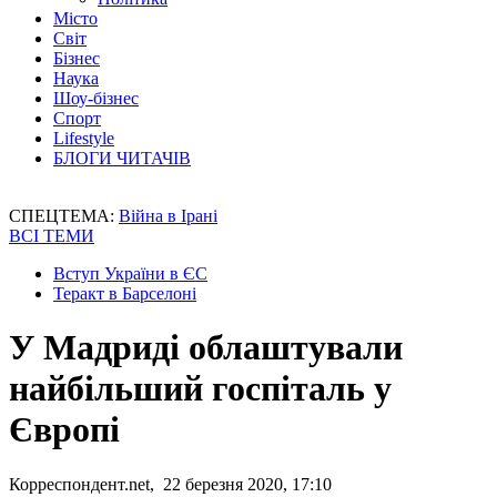
Місто
Світ
Бізнес
Наука
Шоу-бізнес
Спорт
Lifestyle
БЛОГИ ЧИТАЧІВ
СПЕЦТЕМА:
Війна в Ірані
ВСІ ТЕМИ
Вступ України в ЄС
Теракт в Барселоні
У Мадриді облаштували
найбільший госпіталь у
Європі
Корреспондент.net, 22 березня 2020, 17:10