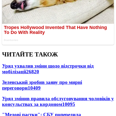
ЧИТАЙТЕ ТАКОЖ
Уряд ухвалив зміни щодо відстрочки від
мобілізації
26820
Зеленський зробив заяву про мирні
переговори
10409
Уряд змінив правила обслуговування чоловіків у
консульствах за кордоном
10095
"Медові пастки": СБУ попередила