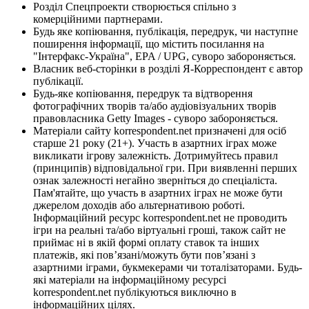
Розділ Спецпроекти створюється спільно з
комерційними партнерами.
Будь яке копіювання, публікація, передрук, чи наступне
поширення інформації, що містить посилання на
"Інтерфакс-Україна", EPA / UPG, суворо забороняється.
Власник веб-сторінки в розділі Я-Корреспондент є автор
публікації.
Будь-яке копіювання, передрук та відтворення
фотографічних творів та/або аудіовізуальних творів
правовласника Getty Images - суворо забороняється.
Матеріали сайту korrespondent.net призначені для осіб
старше 21 року (21+). Участь в азартних іграх може
викликати ігрову залежність. Дотримуйтесь правил
(принципів) відповідальної гри. При виявленні перших
ознак залежності негайно зверніться до спеціаліста.
Пам'ятайте, що участь в азартних іграх не може бути
джерелом доходів або альтернативою роботі.
Інформаційний ресурс korrespondent.net не проводить
ігри на реальні та/або віртуальні гроші, також сайт не
приймає ні в якій формі оплату ставок та інших
платежів, які пов’язані/можуть бути пов’язані з
азартними іграми, букмекерами чи тоталізаторами. Будь-
які матеріали на інформаційному ресурсі
korrespondent.net публікуються виключно в
інформаційних цілях.