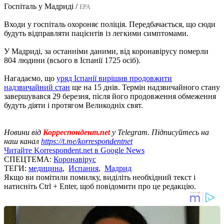
Госпіталь у Мадриді /
EPA
Входи у госпіталь охороняє поліція. Передбачається, що сюди
будуть відправляти пацієнтів із легкими симптомами.
У Мадриді, за останніми даними, від коронавірусу померли
804 людини (всього в Іспанії 1725 осіб).
Нагадаємо, що
уряд Іспанії вирішив продовжити
надзвичайний стан
ще на 15 днів. Термін надзвичайного стану
завершувався 29 березня, після його продовження обмеження
будуть діяти і протягом Великодніх свят.
Новини від
Корреспондент.net
у Telegram. Підписуйтесь на
наш канал
https://t.me/korrespondentnet
Читайте Korrespondent.net в Google News
СПЕЦТЕМА:
Коронавірус
ТЕГИ:
медицина
,
Испания
,
Мадрид
Якщо ви помітили помилку, виділіть необхідний текст і
натисніть Ctrl + Enter, щоб повідомити про це редакцію.