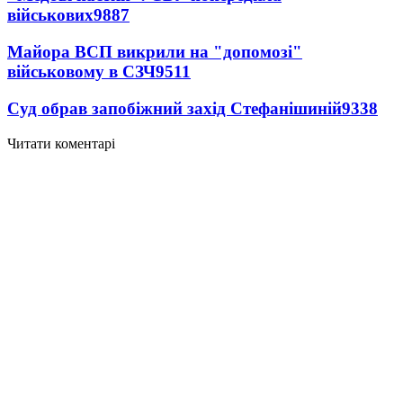
військових
9887
Майора ВСП викрили на "допомозі"
військовому в СЗЧ
9511
Суд обрав запобіжний захід Стефанішиній
9338
Читати коментарі