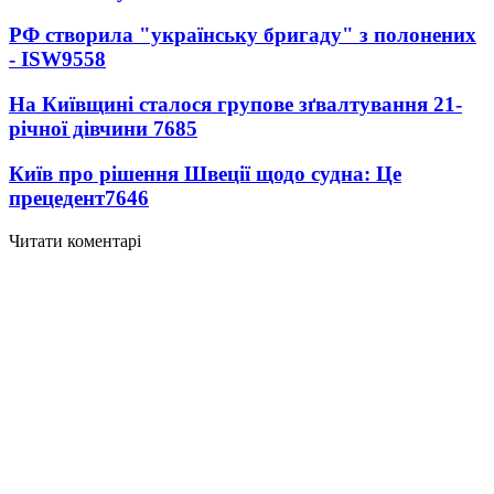
РФ створила "українську бригаду" з полонених
- ISW
9558
На Київщині сталося групове зґвалтування 21-
річної дівчини
7685
Київ про рішення Швеції щодо судна: Це
прецедент
7646
Читати коментарі