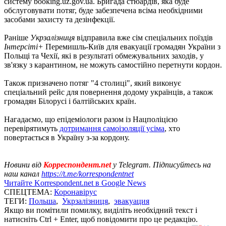
систему booking.uz.gov.ua. Бригада стюардів, яка буде
обслуговувати потяг, буде забезпечена всіма необхідними
засобами захисту та дезінфекції.
Раніше
Укрзалізниця
відправила вже сім спеціальних поїздів
Інтерсіті+
Перемишль-Київ для евакуації громадян України з
Польщі та Чехії, які в результаті обмежувальних заходів, у
зв'язку з карантином, не можуть самостійно перетнути кордон.
Також призначено потяг "4 столиці", який виконує
спеціальний рейс для повернення додому українців, а також
громадян Білорусі і балтійських країн.
Нагадаємо, що епідеміологи разом із Нацполіцією
перевірятимуть
дотримання самоізоляції усіма
, хто
повертається в Україну з-за кордону.
Новини від
Корреспондент.net
у Telegram. Підписуйтесь на
наш канал
https://t.me/korrespondentnet
Читайте Korrespondent.net в Google News
СПЕЦТЕМА:
Коронавірус
ТЕГИ:
Польша
,
Укрзалізниця
,
эвакуация
Якщо ви помітили помилку, виділіть необхідний текст і
натисніть Ctrl + Enter, щоб повідомити про це редакцію.