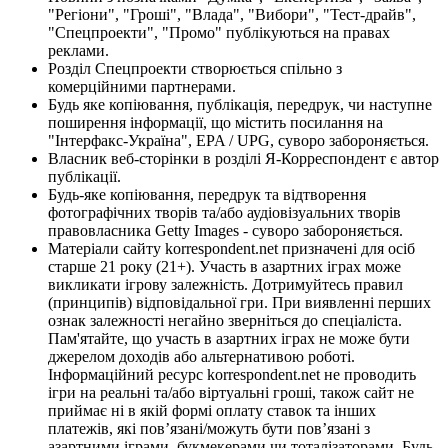
"Регіони", "Гроші", "Влада", "Вибори", "Тест-драйв",
"Спецпроекти", "Промо" публікуються на правах
реклами.
Розділ Спецпроекти створюється спільно з
комерційними партнерами.
Будь яке копіювання, публікація, передрук, чи наступне
поширення інформації, що містить посилання на
"Інтерфакс-Україна", EPA / UPG, суворо забороняється.
Власник веб-сторінки в розділі Я-Корреспондент є автор
публікації.
Будь-яке копіювання, передрук та відтворення
фотографічних творів та/або аудіовізуальних творів
правовласника Getty Images - суворо забороняється.
Матеріали сайту korrespondent.net призначені для осіб
старше 21 року (21+). Участь в азартних іграх може
викликати ігрову залежність. Дотримуйтесь правил
(принципів) відповідальної гри. При виявленні перших
ознак залежності негайно зверніться до спеціаліста.
Пам'ятайте, що участь в азартних іграх не може бути
джерелом доходів або альтернативою роботі.
Інформаційний ресурс korrespondent.net не проводить
ігри на реальні та/або віртуальні гроші, також сайт не
приймає ні в якій формі оплату ставок та інших
платежів, які пов’язані/можуть бути пов’язані з
азартними іграми, букмекерами чи тоталізаторами. Будь-