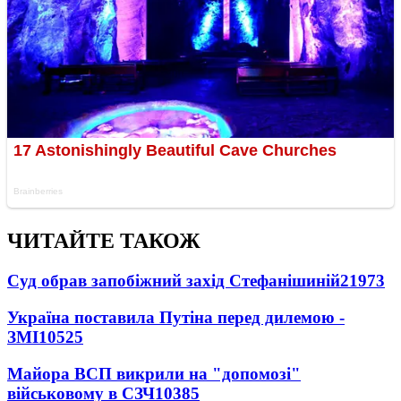
ЧИТАЙТЕ ТАКОЖ
Суд обрав запобіжний захід Стефанішиній
21973
Україна поставила Путіна перед дилемою -
ЗМІ
10525
Майора ВСП викрили на "допомозі"
військовому в СЗЧ
10385