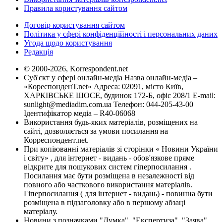
Правила користування сайтом
Договір користування сайтом
Політика у сфері конфіденційності і персональних даних
Угода щодо користування
Редакція
© 2000-2026, Korrespondent.net
Суб'єкт у сфері онлайн-медіа Назва онлайн-медіа –
«КореспонденТ.net» Адреса: 02091, місто Київ,
ХАРКІВСЬКЕ ШОСЕ, будинок 172-Б, офіс 208/1 E-mail:
sunlight@mediadim.com.ua
Телефон: 044-205-43-00
Ідентифікатор медіа – R40-06068
Використання будь-яких матеріалів, розміщених на
сайті, дозволяється за умови посилання на
Корреспондент.net.
При копіюванні матеріалів зі сторінки « Новини України
і світу» , для інтернет - видань - обов'язкове пряме
відкрите для пошукових систем гіперпосилання .
Посилання має бути розміщена в незалежності від
повного або часткового використання матеріалів.
Гіперпосилання ( для інтернет - видань) - повинна бути
розміщена в підзаголовку або в першому абзаці
матеріалу.
Новини з позначками "Думка", "Експертиза", "Заява",