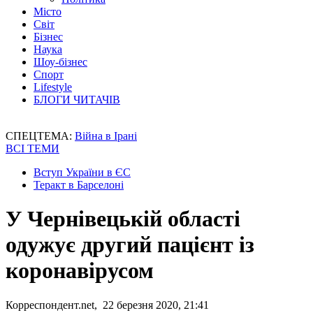
Місто
Світ
Бізнес
Наука
Шоу-бізнес
Спорт
Lifestyle
БЛОГИ ЧИТАЧІВ
СПЕЦТЕМА:
Війна в Ірані
ВСІ ТЕМИ
Вступ України в ЄС
Теракт в Барселоні
У Чернівецькій області
одужує другий пацієнт із
коронавірусом
Корреспондент.net, 22 березня 2020, 21:41