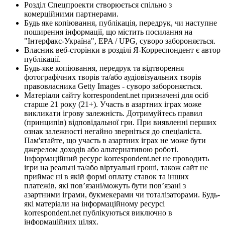
Розділ Спецпроекти створюється спільно з
комерційними партнерами.
Будь яке копіювання, публікація, передрук, чи наступне
поширення інформації, що містить посилання на
"Інтерфакс-Україна", EPA / UPG, суворо забороняється.
Власник веб-сторінки в розділі Я-Корреспондент є автор
публікації.
Будь-яке копіювання, передрук та відтворення
фотографічних творів та/або аудіовізуальних творів
правовласника Getty Images - суворо забороняється.
Матеріали сайту korrespondent.net призначені для осіб
старше 21 року (21+). Участь в азартних іграх може
викликати ігрову залежність. Дотримуйтесь правил
(принципів) відповідальної гри. При виявленні перших
ознак залежності негайно зверніться до спеціаліста.
Пам'ятайте, що участь в азартних іграх не може бути
джерелом доходів або альтернативою роботі.
Інформаційний ресурс korrespondent.net не проводить
ігри на реальні та/або віртуальні гроші, також сайт не
приймає ні в якій формі оплату ставок та інших
платежів, які пов’язані/можуть бути пов’язані з
азартними іграми, букмекерами чи тоталізаторами. Будь-
які матеріали на інформаційному ресурсі
korrespondent.net публікуються виключно в
інформаційних цілях.