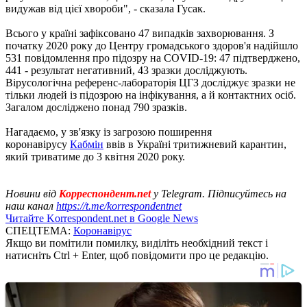
видужав від цієї хвороби", - сказала Гусак.
Всього у країні зафіксовано 47 випадків захворювання. З
початку 2020 року до Центру громадського здоров'я надійшло
531 повідомлення про підозру на COVID-19: 47 підтверджено,
441 - результат негативний, 43 зразки досліджують.
Вірусологічна референс-лабораторія ЦГЗ досліджує зразки не
тільки людей із підозрою на інфікування, а й контактних осіб.
Загалом досліджено понад 790 зразків.
Нагадаємо, у зв'язку із загрозою поширення
коронавірусу
Кабмін
ввів в Україні тритижневий карантин,
який триватиме до 3 квітня 2020 року.
Новини від
Корреспондент.net
у Telegram. Підписуйтесь на
наш канал
https://t.me/korrespondentnet
Читайте Korrespondent.net в Google News
СПЕЦТЕМА:
Коронавірус
Якщо ви помітили помилку, виділіть необхідний текст і
натисніть Ctrl + Enter, щоб повідомити про це редакцію.