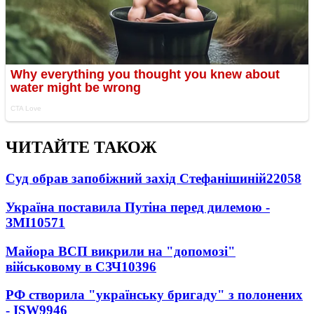
ЧИТАЙТЕ ТАКОЖ
Суд обрав запобіжний захід Стефанішиній
22058
Україна поставила Путіна перед дилемою -
ЗМІ
10571
Майора ВСП викрили на "допомозі"
військовому в СЗЧ
10396
РФ створила "українську бригаду" з полонених
- ISW
9946