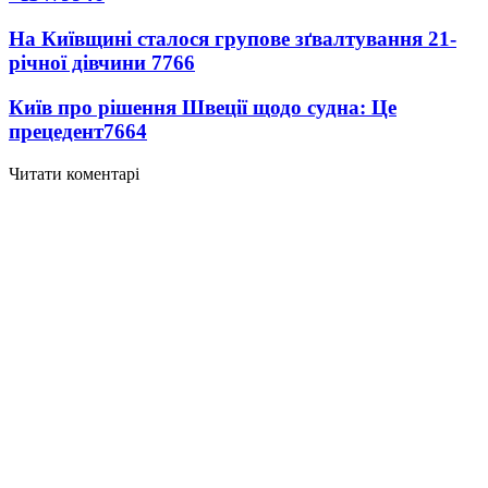
На Київщині сталося групове зґвалтування 21-
річної дівчини
7766
Київ про рішення Швеції щодо судна: Це
прецедент
7664
Читати коментарі