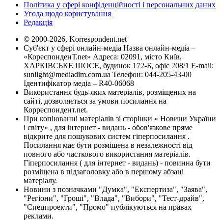
Політика у сфері конфіденційності і персональних даних
Угода щодо користування
Редакція
© 2000-2026, Korrespondent.net
Суб'єкт у сфері онлайн-медіа Назва онлайн-медіа –
«КореспонденТ.net» Адреса: 02091, місто Київ,
ХАРКІВСЬКЕ ШОСЕ, будинок 172-Б, офіс 208/1 E-mail:
sunlight@mediadim.com.ua
Телефон: 044-205-43-00
Ідентифікатор медіа – R40-06068
Використання будь-яких матеріалів, розміщених на
сайті, дозволяється за умови посилання на
Корреспондент.net.
При копіюванні матеріалів зі сторінки « Новини України
і світу» , для інтернет - видань - обов'язкове пряме
відкрите для пошукових систем гіперпосилання .
Посилання має бути розміщена в незалежності від
повного або часткового використання матеріалів.
Гіперпосилання ( для інтернет - видань) - повинна бути
розміщена в підзаголовку або в першому абзаці
матеріалу.
Новини з позначками "Думка", "Експертиза", "Заява",
"Регіони", "Гроші", "Влада", "Вибори", "Тест-драйв",
"Спецпроекти", "Промо" публікуються на правах
реклами.