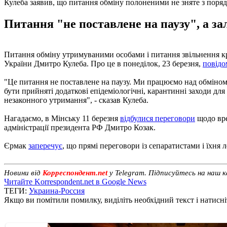
Кулеба заявив, що питання обміну полоненими не зняте з поря
Питання "не поставлене на паузу", а з
Питання обміну утримуваними особами і питання звільнення кр
України Дмитро Кулеба. Про це в понеділок, 23 березня,
повідо
"Це питання не поставлене на паузу. Ми працюємо над обміном. 
бути прийняті додаткові епідеміологічні, карантинні заходи дл
незаконного утримання", - сказав Кулеба.
Нагадаємо, в Мінську 11 березня
відбулися переговори
щодо вре
адміністрації президента РФ Дмитро Козак.
Єрмак
заперечує
, що прямі переговори із сепаратистами і їхня
Новини від
Корреспондент.net
у Telegram. Підписуйтесь на наш 
Читайте Korrespondent.net в Google News
ТЕГИ:
Украина-Россия
Якщо ви помітили помилку, виділіть необхідний текст і натисніт