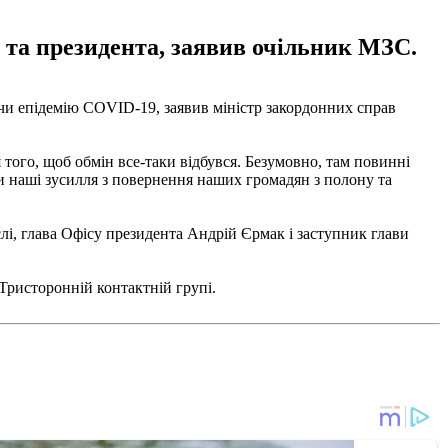
 та президента, заявив очільник МЗС.
чи епідемію COVID-19, заявив міністр закордонних справ
того, щоб обмін все-таки відбувся. Безумовно, там повинні
ти наші зусилля з повернення наших громадян з полону та
лі, глава Офісу президента Андрій Єрмак і заступник глави
 Тристоронній контактній групі.