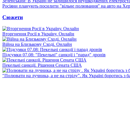
Зеленський: В Україні не залишилося неушкоджених електрост
Росіяни планують посилити "вільне полювання" на авто на Хе
Сюжети
Вторгнення Росії в Україну. Онлайн
Війна на Близькому Сході. Онлайн
Підсумки 07.08: "Пекельні" санкції і "парад" дронів
Пекельні санкції. Рішення Сената США
"Полювати на лучника, а не на стрілу". Як Україні боротись з 