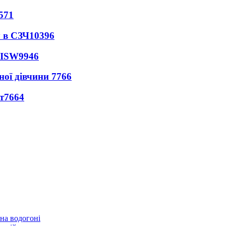
571
 в СЗЧ
10396
 ISW
9946
ної дівчини
7766
т
7664
 на водогоні