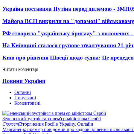
Україна поставила Путіна перед дилемою - ЗМІ
10
Майора ВСП викрили на "допомозі" військовому
РФ створила "українську бригаду" з полонених -
На Київщині сталося групове зґвалтування 21-річ
Київ про рішення Швеції щодо судна: Це прецеден
Читати коментарі
Новини України
Останні
Популярні
Коментовані
Зеленський зустрівся з прем'єр-міністром Сербії
Сюжет
Вторгнення Росії в Україну. Онлайн
Марганець: прем'єр повідомив про кадрові рішення після аварії