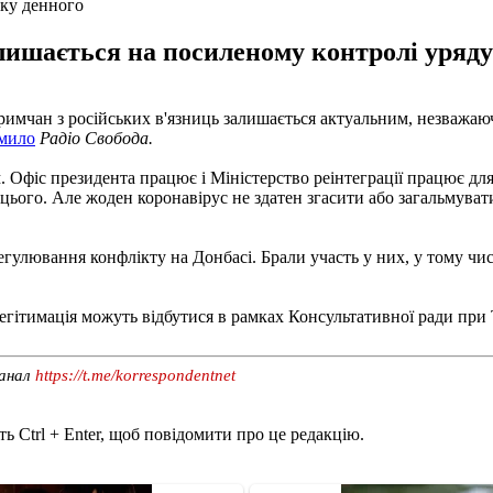
дку денного
алишається на посиленому контролі уряду
имчан з російських в'язниць залишається актуальним, незважаю
мило
Радіо Свобода.
Офіс президента працює і Міністерство реінтеграції працює для 
я цього. Але жоден коронавірус не здатен згасити або загальмува
гулювання конфлікту на Донбасі. Брали участь у них, у тому чис
 легітимація можуть відбутися в рамках Консультативної ради при
канал
https://t.me/korrespondentnet
ь Ctrl + Enter, щоб повідомити про це редакцію.