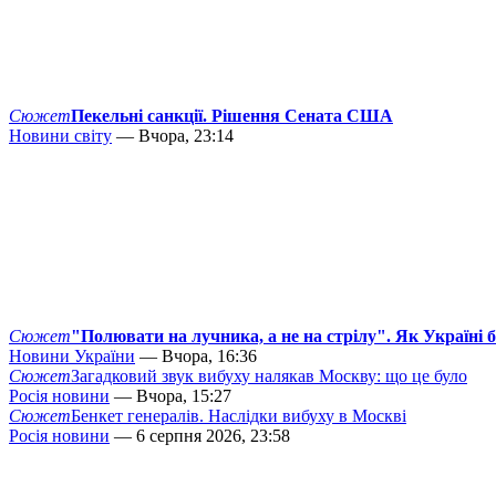
Сюжет
Пекельні санкції. Рішення Сената США
Новини світу
— Вчора, 23:14
Сюжет
"Полювати на лучника, а не на стрілу". Як Україні 
Новини України
— Вчора, 16:36
Сюжет
Загадковий звук вибуху налякав Москву: що це було
Росія новини
— Вчора, 15:27
Сюжет
Бенкет генералів. Наслідки вибуху в Москві
Росія новини
— 6 серпня 2026, 23:58