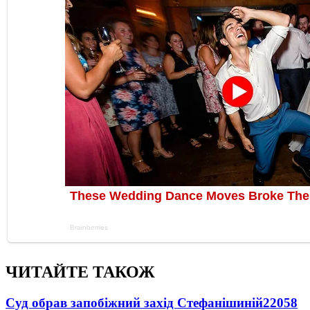
ЧИТАЙТЕ ТАКОЖ
Суд обрав запобіжний захід Стефанішиній
22058