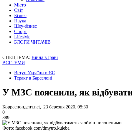
Місто
Світ
Бізнес
Наука
Шоу-бізнес
Спорт
Lifestyle
БЛОГИ ЧИТАЧІВ
СПЕЦТЕМА:
Війна в Ірані
ВСІ ТЕМИ
Вступ України в ЄС
Теракт в Барселоні
У МЗС пояснили, як відбуват
Корреспондент.net, 23 березня 2020, 05:30
0
389
Фото: facebook.com/dmytro.kuleba