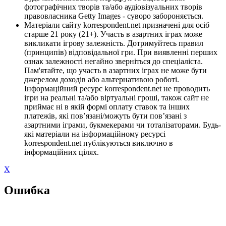
фотографічних творів та/або аудіовізуальних творів
правовласника Getty Images - суворо забороняється.
Матеріали сайту korrespondent.net призначені для осіб
старше 21 року (21+). Участь в азартних іграх може
викликати ігрову залежність. Дотримуйтесь правил
(принципів) відповідальної гри. При виявленні перших
ознак залежності негайно зверніться до спеціаліста.
Пам'ятайте, що участь в азартних іграх не може бути
джерелом доходів або альтернативою роботі.
Інформаційний ресурс korrespondent.net не проводить
ігри на реальні та/або віртуальні гроші, також сайт не
приймає ні в якій формі оплату ставок та інших
платежів, які пов’язані/можуть бути пов’язані з
азартними іграми, букмекерами чи тоталізаторами. Будь-
які матеріали на інформаційному ресурсі
korrespondent.net публікуються виключно в
інформаційних цілях.
X
Ошибка