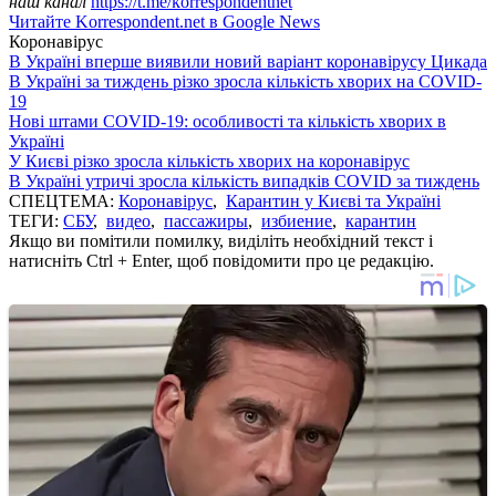
наш канал
https://t.me/korrespondentnet
Читайте Korrespondent.net в Google News
Коронавірус
В Україні вперше виявили новий варіант коронавірусу Цикада
В Україні за тиждень різко зросла кількість хворих на COVID-
19
Нові штами COVID-19: особливості та кількість хворих в
Україні
У Києві різко зросла кількість хворих на коронавірус
В Україні утричі зросла кількість випадків COVID за тиждень
СПЕЦТЕМА:
Коронавірус
,
Карантин у Києві та Україні
ТЕГИ:
СБУ
,
видео
,
пассажиры
,
избиение
,
карантин
Якщо ви помітили помилку, виділіть необхідний текст і
натисніть Ctrl + Enter, щоб повідомити про це редакцію.