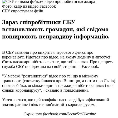
Фото: кадр из видео Facebook
СБУ спростувала фейк
Зараз співробітники СБУ
встановлюють громадян, які свідомо
поширюють неправдиву інформацію.
В СБУ заявили про викриття чергового фейка про
коронавірус. Йдеться про відео, на якому людину в автобусі
б'ють пасажири нібито через те, що той кашляв. Про це прес-
служба СБУ повідомила на своїй сторінці в Facebook.
"У мережі "розганяється" відео про те, що в міському
транспорті (спочатку йшлося про Вінницю, а потім про Львів)
сталася бійка, оскільки один із пасажирів нібито кашляв і мав
ознаки коронавірусу", - сказано в повідомленні.
Уточнюється, що цей конфлікт насправді був зафіксований
значно раніше і ніяк не пов'язаний з коронавірусом.
Скріншот facebook.com/SecurSerUkraine