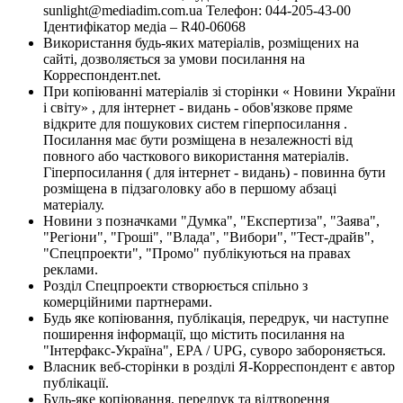
sunlight@mediadim.com.ua
Телефон: 044-205-43-00
Ідентифікатор медіа – R40-06068
Використання будь-яких матеріалів, розміщених на
сайті, дозволяється за умови посилання на
Корреспондент.net.
При копіюванні матеріалів зі сторінки « Новини України
і світу» , для інтернет - видань - обов'язкове пряме
відкрите для пошукових систем гіперпосилання .
Посилання має бути розміщена в незалежності від
повного або часткового використання матеріалів.
Гіперпосилання ( для інтернет - видань) - повинна бути
розміщена в підзаголовку або в першому абзаці
матеріалу.
Новини з позначками "Думка", "Експертиза", "Заява",
"Регіони", "Гроші", "Влада", "Вибори", "Тест-драйв",
"Спецпроекти", "Промо" публікуються на правах
реклами.
Розділ Спецпроекти створюється спільно з
комерційними партнерами.
Будь яке копіювання, публікація, передрук, чи наступне
поширення інформації, що містить посилання на
"Інтерфакс-Україна", EPA / UPG, суворо забороняється.
Власник веб-сторінки в розділі Я-Корреспондент є автор
публікації.
Будь-яке копіювання, передрук та відтворення