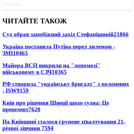
ЧИТАЙТЕ ТАКОЖ
Суд обрав запобіжний захід Стефанішиній
21866
Україна поставила Путіна перед дилемою -
ЗМІ
10463
Майора ВСП викрили на "допомозі"
військовому в СЗЧ
10365
РФ створила "українську бригаду" з полонених
- ISW
9159
Київ про рішення Швеції щодо судна: Це
прецедент
7620
На Київщині сталося групове зґвалтування 21-
річної дівчини
7594