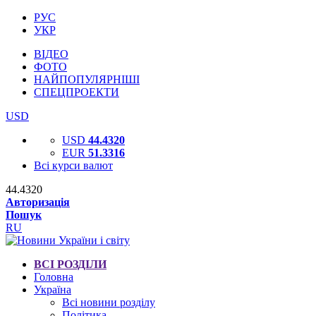
РУС
УКР
ВІДЕО
ФОТО
НАЙПОПУЛЯРНІШІ
СПЕЦПРОЕКТИ
USD
USD
44.4320
EUR
51.3316
Всі курси валют
44.4320
Авторизація
Пошук
RU
ВСІ РОЗДІЛИ
Головна
Україна
Всі новини розділу
Політика