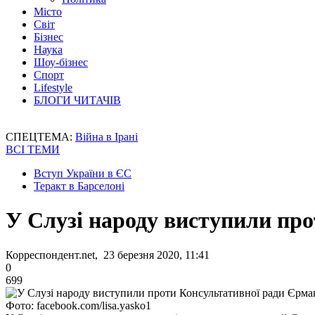
Місто
Світ
Бізнес
Наука
Шоу-бізнес
Спорт
Lifestyle
БЛОГИ ЧИТАЧІВ
СПЕЦТЕМА:
Війна в Ірані
ВСІ ТЕМИ
Вступ України в ЄС
Теракт в Барселоні
У Слузі народу виступили пр
Корреспондент.net, 23 березня 2020, 11:41
0
699
Фото: facebook.com/lisa.yasko1