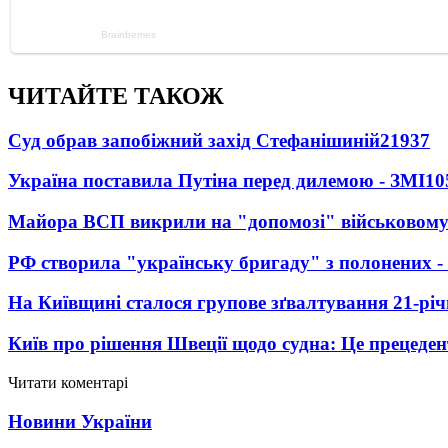
ЧИТАЙТЕ ТАКОЖ
Суд обрав запобіжний захід Стефанішиній
21937
Україна поставила Путіна перед дилемою - ЗМІ
10
Майора ВСП викрили на "допомозі" військовому
РФ створила "українську бригаду" з полонених -
На Київщині сталося групове зґвалтування 21-річ
Київ про рішення Швеції щодо судна: Це прецеден
Читати коментарі
Новини України