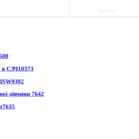
500
 в СЗЧ
10373
 ISW
9392
ної дівчини
7642
т
7635