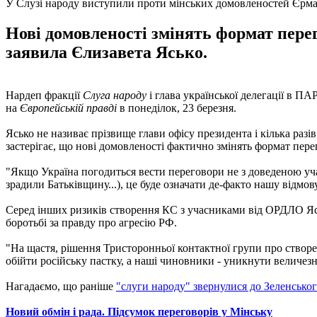
У Слузі народу виступили проти мінських домовленостей Єрм
Нові домовленості змінять формат перего
заявила Єлизавета Ясько.
Нардеп фракції
Слуга народу
і глава української делегації в П
на
Європейській правді
в понеділок, 23 березня.
Ясько не називає прізвище глави офісу президента і кілька раз
застерігає, що нові домовленості фактично змінять формат пере
"Якщо Україна погодиться вести переговори не з доведеною уч
зрадили Батьківщину...), це буде означати де-факто нашу відмову
Серед інших ризиків створення КС з учасниками від ОРДЛО Яськ
боротьбі за правду про агресію РФ.
"На щастя, рішення Тристоронньої контактної групи про створ
обійти російську пастку, а наші чиновники - уникнути величезн
Нагадаємо, що раніше
"слуги народу" звернулися до Зеленсько
Новий обмін і рада. Підсумок переговорів у Мінську