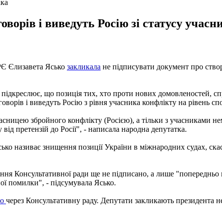
ака
ворів і виведуть Росію зі статусу учасни
АРЄ Єлизавета Ясько
закликала
не підписувати документ про ство
ів підкреслює, що позиція тих, хто проти нових домовленостей, 
говорів і виведуть Росію з рівня учасника конфлікту на рівень сп
асницею збройного конфлікту (Росією), а тільки з учасниками не
 від претензій до Росії", - написала народна депутатка.
о називає знищення позиції України в міжнародних судах, скасу
ення Консультативної ради ще не підписано, а лише "попередньо
ої помилки", - підсумувала Ясько.
го
через Консультативну раду. Депутати закликають президента н