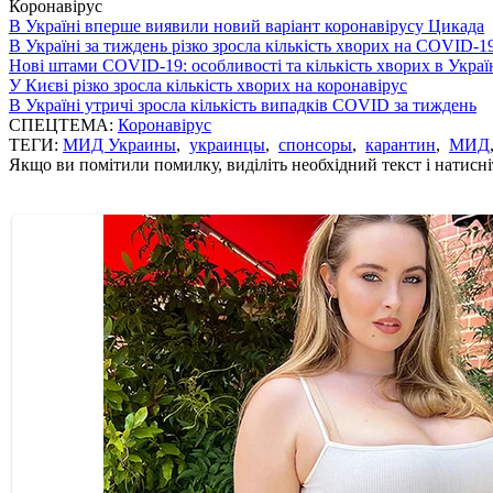
Коронавірус
В Україні вперше виявили новий варіант коронавірусу Цикада
В Україні за тиждень різко зросла кількість хворих на COVID-1
Нові штами COVID-19: особливості та кількість хворих в Украї
У Києві різко зросла кількість хворих на коронавірус
В Україні утричі зросла кількість випадків COVID за тиждень
СПЕЦТЕМА:
Коронавірус
ТЕГИ:
МИД Украины
,
украинцы
,
спонсоры
,
карантин
,
МИД
Якщо ви помітили помилку, виділіть необхідний текст і натисніт