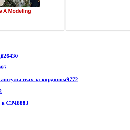
ії
26430
097
 консульствах за кордоном
9772
8
 в СЗЧ
8883