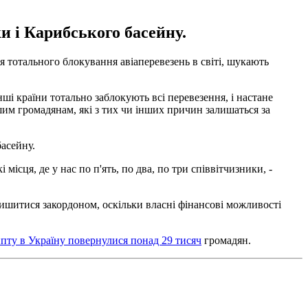
и і Карибського басейну.
 тотального блокування авіаперевезень в світі, шукають
нші країни тотально заблокують всі перевезення, і настане
им громадянам, які з тих чи інших причин залишаться за
басейну.
місця, де у нас по п'ять, по два, по три співвітчизники, -
лишитися закордоном, оскільки власні фінансові можливості
ипту в Україну повернулися понад 29 тисяч
громадян.