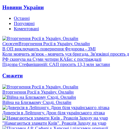
Новини України
Останні
Популярні
Коментовані
Сюжет
Вторгнення Росії в Україну. Онлайн
В ОП виключають повернення Федорова - ЗМІ
Коли мовчить зв'язок - мовчить уся бригада. Зв'язківці просять
РФ скинула на Суми чотири КАБи: є постраждалі
Підозра Стефанішиній: САП просить 13,3 млн застави
Сюжети
Вторгнення Росії в Україну. Онлайн
Війна на Близькому Сході. Онлайн
Диверсія в Лейпцигу. Дрон біля українського літака
"Намагаються зламати Київ". Реакція Заходу на удар