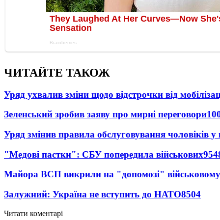
ЧИТАЙТЕ ТАКОЖ
Уряд ухвалив зміни щодо відстрочки від мобілізац
Зеленський зробив заяву про мирні переговори
10
Уряд змінив правила обслуговування чоловіків у
"Медові пастки": СБУ попередила військових
954
Майора ВСП викрили на "допомозі" військовому
Залужний: Україна не вступить до НАТО
8504
Читати коментарі