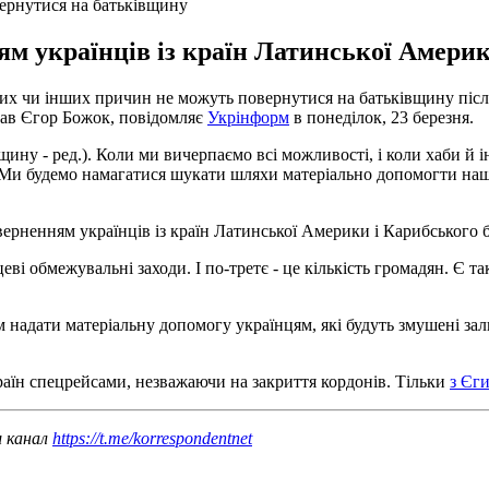
вернутися на батьківщину
ям українців із країн Латинської Америк
тих чи інших причин не можуть повернутися на батьківщину після
рав Єгор Божок, повідомляє
Укрінформ
в понеділок, 23 березня.
ину - ред.). Коли ми вичерпаємо всі можливості, і коли хаби й і
. Ми будемо намагатися шукати шляхи матеріально допомогти наш
оверненням українців із країн Латинської Америки і Карибського 
і обмежувальні заходи. І по-третє - це кількість громадян. Є такі 
 надати матеріальну допомогу українцям, які будуть змушені за
раїн спецрейсами, незважаючи на закриття кордонів. Тільки
з Єг
ш канал
https://t.me/korrespondentnet