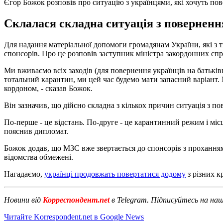
Єгор Божок розповів про ситуацію з українцями, які хочуть по
Склалася складна ситуація з поверненн
Для надання матеріальної допомоги громадянам України, які з 
спонсорів. Про це розповів заступник міністра закордонних сп
Ми вживаємо всіх заходів (для повернення українців на батьківщ
тотальний карантин, ми цей час будемо мати запасний варіант
кордоном, - сказав Божок.
Він зазначив, що дійсно складна з кількох причин ситуація з п
По-перше - це відстань. По-друге - це карантинний режим і місцев
пояснив дипломат.
Божок додав, що МЗС вже звертається до спонсорів з проханням
відомства обмежені.
Нагадаємо,
українці продовжать повертатися додому
з різних к
Новини від
Корреспондент.net
в Telegram. Підписуйтесь на на
Читайте Korrespondent.net в Google News