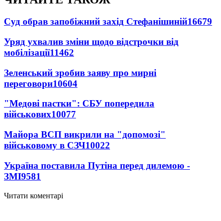
Суд обрав запобіжний захід Стефанішиній
16679
Уряд ухвалив зміни щодо відстрочки від
мобілізації
11462
Зеленський зробив заяву про мирні
переговори
10604
"Медові пастки": СБУ попередила
військових
10077
Майора ВСП викрили на "допомозі"
військовому в СЗЧ
10022
Україна поставила Путіна перед дилемою -
ЗМІ
9581
Читати коментарі