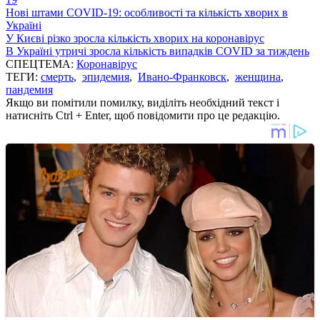
Нові штами COVID-19: особливості та кількість хворих в
Україні
У Києві різко зросла кількість хворих на коронавірус
В Україні утричі зросла кількість випадків COVID за тиждень
СПЕЦТЕМА:
Коронавірус
ТЕГИ:
смерть
,
эпидемия
,
Ивано-Франковск
,
женщина
,
пандемия
Якщо ви помітили помилку, виділіть необхідний текст і
натисніть Ctrl + Enter, щоб повідомити про це редакцію.