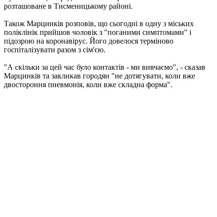
розташоване в Тисменицькому районі.
Також Марцинків розповів, що сьогодні в одну з міських
поліклінік прийшов чоловік з "поганими симптомами" і
підозрою на коронавірус. Його довелося терміново
госпіталізувати разом з сім'єю.
"А скільки за цей час було контактів - ми вивчаємо", - сказав
Марцинків та закликав городян "не дотягувати, коли вже
двостороння пневмонія, коли вже складна форма".