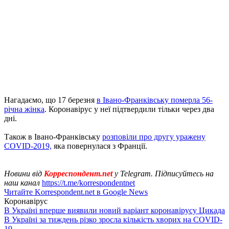
Нагадаємо, що 17 березня
в Івано-Франківську померла 56-
річна жінка
. Коронавірус у неї підтвердили тільки через два
дні.
Також в Івано-Франківську
розповіли про другу уражену
COVID-2019,
яка повернулася з Франції.
Новини від
Корреспондент.net
у Telegram. Підписуйтесь на
наш канал
https://t.me/korrespondentnet
Читайте Korrespondent.net в Google News
Коронавірус
В Україні вперше виявили новий варіант коронавірусу Цикада
В Україні за тиждень різко зросла кількість хворих на COVID-
19