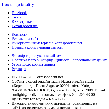
Повна версія сайту
Facebook
Twitter
RSS-стрічки
E-mail розсилка
Контакти
Реклама на сайті
Використання матеріалів korrespondent.net
Правила користування сайтом
Договір користування сайтом
Політика у сфері конфіденційності і персональних даних
Угода щодо користування
Редакція
© 2000-2026, Korrespondent.net
Суб'єкт у сфері онлайн-медіа Назва онлайн-медіа –
«КореспонденТ.net» Адреса: 02091, місто Київ,
ХАРКІВСЬКЕ ШОСЕ, будинок 172-Б, офіс 208/1 E-mail:
sunlight@mediadim.com.ua
Телефон: 044-205-43-00
Ідентифікатор медіа – R40-06068
Використання будь-яких матеріалів, розміщених на
сайті, дозволяється за умови посилання на