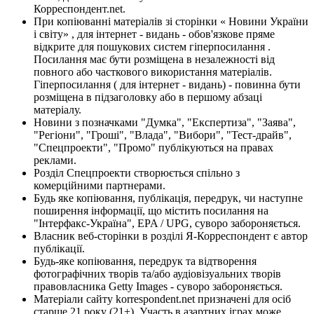
Корреспондент.net.
При копіюванні матеріалів зі сторінки « Новини України
і світу» , для інтернет - видань - обов'язкове пряме
відкрите для пошукових систем гіперпосилання .
Посилання має бути розміщена в незалежності від
повного або часткового використання матеріалів.
Гіперпосилання ( для інтернет - видань) - повинна бути
розміщена в підзаголовку або в першому абзаці
матеріалу.
Новини з позначками "Думка", "Експертиза", "Заява",
"Регіони", "Гроші", "Влада", "Вибори", "Тест-драйв",
"Спецпроекти", "Промо" публікуються на правах
реклами.
Розділ Спецпроекти створюється спільно з
комерційними партнерами.
Будь яке копіювання, публікація, передрук, чи наступне
поширення інформації, що містить посилання на
"Інтерфакс-Україна", EPA / UPG, суворо забороняється.
Власник веб-сторінки в розділі Я-Корреспондент є автор
публікації.
Будь-яке копіювання, передрук та відтворення
фотографічних творів та/або аудіовізуальних творів
правовласника Getty Images - суворо забороняється.
Матеріали сайту korrespondent.net призначені для осіб
старше 21 року (21+). Участь в азартних іграх може