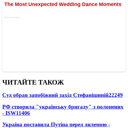
ЧИТАЙТЕ ТАКОЖ
Суд обрав запобіжний захід Стефанішиній
22249
РФ створила "українську бригаду" з полонених
- ISW
11406
Україна поставила Путіна перед дилемою -