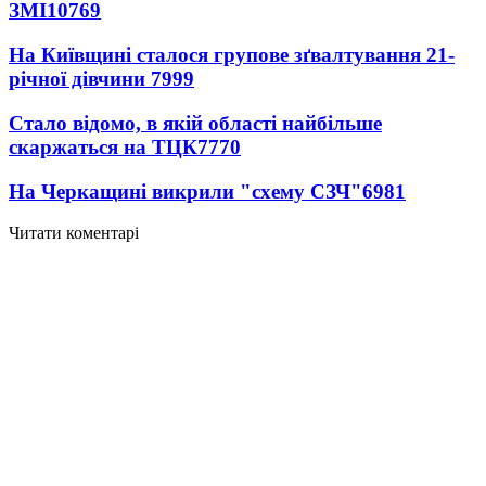
ЗМІ
10769
На Київщині сталося групове зґвалтування 21-
річної дівчини
7999
Стало відомо, в якій області найбільше
скаржаться на ТЦК
7770
На Черкащині викрили "схему СЗЧ"
6981
Читати коментарі