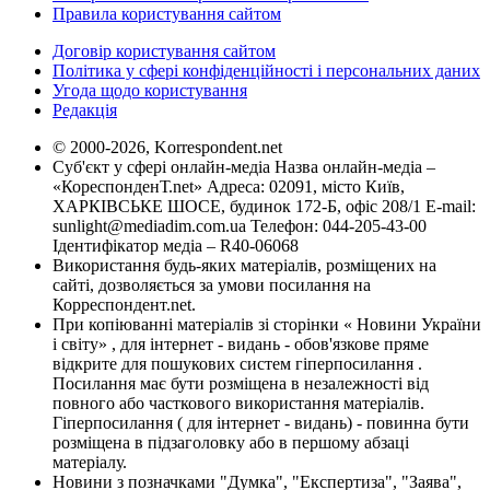
Правила користування сайтом
Договір користування сайтом
Політика у сфері конфіденційності і персональних даних
Угода щодо користування
Редакція
© 2000-2026, Korrespondent.net
Суб'єкт у сфері онлайн-медіа Назва онлайн-медіа –
«КореспонденТ.net» Адреса: 02091, місто Київ,
ХАРКІВСЬКЕ ШОСЕ, будинок 172-Б, офіс 208/1 E-mail:
sunlight@mediadim.com.ua
Телефон: 044-205-43-00
Ідентифікатор медіа – R40-06068
Використання будь-яких матеріалів, розміщених на
сайті, дозволяється за умови посилання на
Корреспондент.net.
При копіюванні матеріалів зі сторінки « Новини України
і світу» , для інтернет - видань - обов'язкове пряме
відкрите для пошукових систем гіперпосилання .
Посилання має бути розміщена в незалежності від
повного або часткового використання матеріалів.
Гіперпосилання ( для інтернет - видань) - повинна бути
розміщена в підзаголовку або в першому абзаці
матеріалу.
Новини з позначками "Думка", "Експертиза", "Заява",