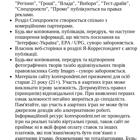
"Регіони", "Гроші", "Влада", "Вибори", "Тест-драйв",
"Спецпроекти", "Промо" публікуються на правах
реклами.
Розділ Спецпроекти створюється спільно з
комерційними партнерами.
Будь яке копіювання, публікація, передрук, чи наступне
поширення інформації, що містить посилання на
"Інтерфакс-Україна", EPA / UPG, суворо забороняється.
Власник веб-сторінки в розділі Я-Корреспондент є автор
публікації.
Будь-яке копіювання, передрук та відтворення
фотографічних творів та/або аудіовізуальних творів
правовласника Getty Images - суворо забороняється.
Матеріали сайту korrespondent.net призначені для осіб
старше 21 року (21+). Участь в азартних іграх може
викликати ігрову залежність. Дотримуйтесь правил
(принципів) відповідальної гри. При виявленні перших
ознак залежності негайно зверніться до спеціаліста.
Пам'ятайте, що участь в азартних іграх не може бути
джерелом доходів або альтернативою роботі.
Інформаційний ресурс korrespondent.net не проводить
ігри на реальні та/або віртуальні гроші, також сайт не
приймає ні в якій формі оплату ставок та інших
платежів, які пов’язані/можуть бути пов’язані з
азартними іграми, букмекерами чи тоталізаторами. Будь-