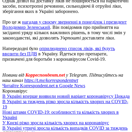
Однак дозвіл на доставку ліків не поширюється на наркотичні
засоби, психотропні речовини, сильнодіючі й отруйні ліки,
зберігання яких в Україні заборонено.
Про це ж
нагадав у своєму зверненні в понеділок і президент
Володимир Зеленський
. Він повідомив про прийняття на
засіданні уряду кількох важливих рішень, в тому числі змін у
законодавстві, які дозволять
Укрпошті
доставляти ліки.
Напередодні було
оприлюднено список ліків, які будуть
ввозити без ПДВ
в Україну. Йдеться про препарати,
призначені для боротьби з коронавірусом Covid-19.
Новини від
Корреспондент.net
у Telegram. Підписуйтесь на
наш канал
https://t.me/korrespondentnet
Читайте Korrespondent.net в Google News
Коронавірус
В Україні вперше виявили новий варіант коронавірусу Цикада
В Україні за тиждень різко зросла кількість хворих на COVID-
19
Нові штами COVID-19: особливості та кількість хворих в
Україні
У Києві різко зросла кількість хворих на коронавірус
В Україні утричі зросла кількість випадків COVID за тиждень