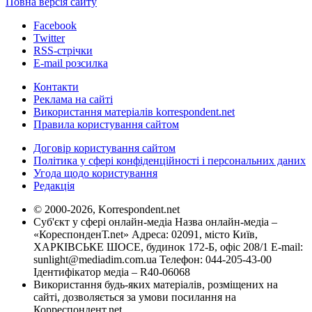
Повна версія сайту
Facebook
Twitter
RSS-стрічки
E-mail розсилка
Контакти
Реклама на сайті
Використання матеріалів korrespondent.net
Правила користування сайтом
Договір користування сайтом
Політика у сфері конфіденційності і персональних даних
Угода щодо користування
Редакція
© 2000-2026, Korrespondent.net
Суб'єкт у сфері онлайн-медіа Назва онлайн-медіа –
«КореспонденТ.net» Адреса: 02091, місто Київ,
ХАРКІВСЬКЕ ШОСЕ, будинок 172-Б, офіс 208/1 E-mail:
sunlight@mediadim.com.ua
Телефон: 044-205-43-00
Ідентифікатор медіа – R40-06068
Використання будь-яких матеріалів, розміщених на
сайті, дозволяється за умови посилання на
Корреспондент.net.