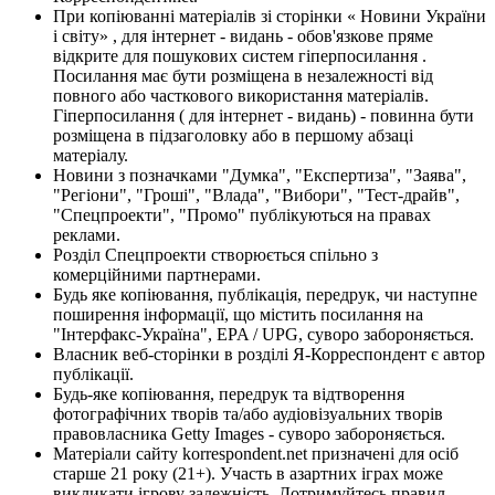
При копіюванні матеріалів зі сторінки « Новини України
і світу» , для інтернет - видань - обов'язкове пряме
відкрите для пошукових систем гіперпосилання .
Посилання має бути розміщена в незалежності від
повного або часткового використання матеріалів.
Гіперпосилання ( для інтернет - видань) - повинна бути
розміщена в підзаголовку або в першому абзаці
матеріалу.
Новини з позначками "Думка", "Експертиза", "Заява",
"Регіони", "Гроші", "Влада", "Вибори", "Тест-драйв",
"Спецпроекти", "Промо" публікуються на правах
реклами.
Розділ Спецпроекти створюється спільно з
комерційними партнерами.
Будь яке копіювання, публікація, передрук, чи наступне
поширення інформації, що містить посилання на
"Інтерфакс-Україна", EPA / UPG, суворо забороняється.
Власник веб-сторінки в розділі Я-Корреспондент є автор
публікації.
Будь-яке копіювання, передрук та відтворення
фотографічних творів та/або аудіовізуальних творів
правовласника Getty Images - суворо забороняється.
Матеріали сайту korrespondent.net призначені для осіб
старше 21 року (21+). Участь в азартних іграх може
викликати ігрову залежність. Дотримуйтесь правил