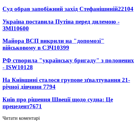
Суд обрав запобіжний захід Стефанішиній
22104
Україна поставила Путіна перед дилемою -
ЗМІ
10600
Майора ВСП викрили на "допомозі"
військовому в СЗЧ
10399
РФ створила "українську бригаду" з полонених
- ISW
10128
На Київщині сталося групове зґвалтування 21-
річної дівчини
7794
Київ про рішення Швеції щодо судна: Це
прецедент
7671
Читати коментарі