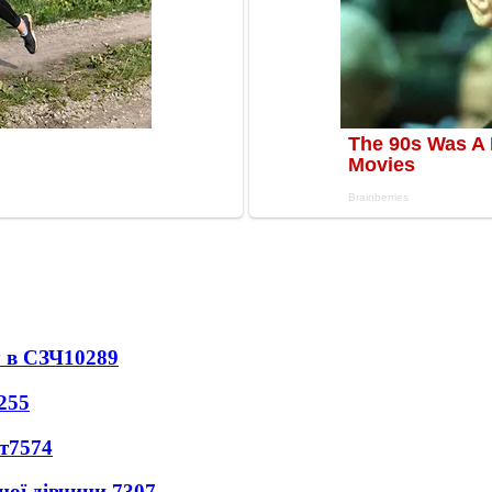
 в СЗЧ
10289
255
т
7574
ної дівчини
7307