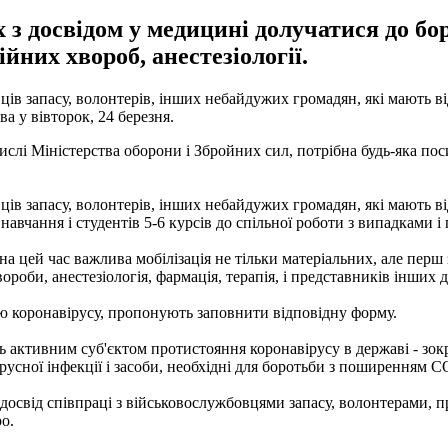
 з досвідом у медицині долучатися до бо
ійних хвороб, анестезіології.
ів запасу, волонтерів, інших небайдужих громадян, які мають ві
а у вівторок, 24 березня.
числі Міністерства оборони і Збройних сил, потрібна будь-яка п
ів запасу, волонтерів, інших небайдужих громадян, які мають від
і навчання і студентів 5-6 курсів до спільної роботи з випадками 
а цей час важлива мобілізація не тільки матеріальних, але перш 
вороби, анестезіологія, фармація, терапія, і представників інши
єю коронавірусу, пропонують заповнити відповідну форму.
 активним суб'єктом протистояння коронавірусу в державі - зок
русної інфекції і засоби, необхідні для боротьби з поширенням 
досвід співпраці з військовослужбовцями запасу, волонтерами, п
ро.