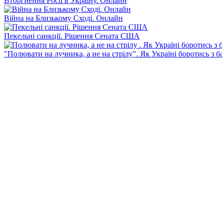
Вторгнення Росії в Україну. Онлайн
Війна на Близькому Сході. Онлайн
Пекельні санкції. Рішення Сената США
"Полювати на лучника, а не на стрілу". Як Україні боротись з 