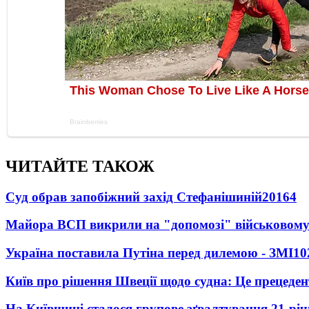
ЧИТАЙТЕ ТАКОЖ
Суд обрав запобіжний захід Стефанішиній
20164
Майора ВСП викрили на "допомозі" військовому
Україна поставила Путіна перед дилемою - ЗМІ
10
Київ про рішення Швеції щодо судна: Це прецеден
На Київщині сталося групове зґвалтування 21-річ