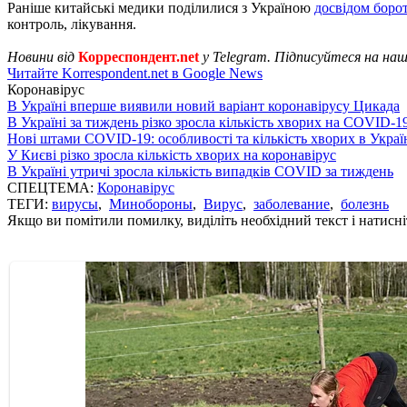
Раніше китайські медики поділилися з Україною
досвідом боро
контроль, лікування.
Новини від
Корреспондент.net
у Telegram. Підписуйтеся на на
Читайте Korrespondent.net в Google News
Коронавірус
В Україні вперше виявили новий варіант коронавірусу Цикада
В Україні за тиждень різко зросла кількість хворих на COVID-1
Нові штами COVID-19: особливості та кількість хворих в Украї
У Києві різко зросла кількість хворих на коронавірус
В Україні утричі зросла кількість випадків COVID за тиждень
СПЕЦТЕМА:
Коронавірус
ТЕГИ:
вирусы
,
Минобороны
,
Вирус
,
заболевание
,
болезнь
Якщо ви помітили помилку, виділіть необхідний текст і натисніт