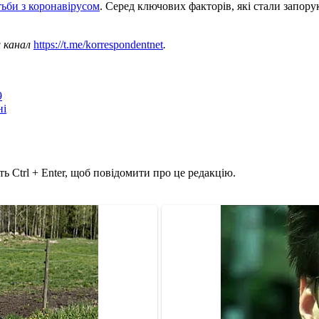
тьби з коронавірусом
. Серед ключових факторів, які стали запору
ш канал
https://t.me/korrespondentnet
.
9
ні
ь Ctrl + Enter, щоб повідомити про це редакцію.