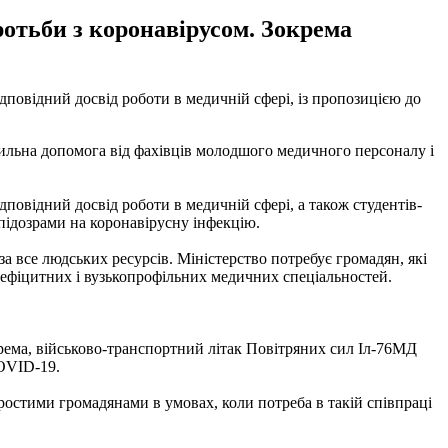
ротьби з коронавірусом. Зокрема
дповідний досвід роботи в медичній сфері, із пропозицією до
осильна допомога від фахівців молодшого медичного персоналу і
повідний досвід роботи в медичній сфері, а також студентів-
і підозрами на коронавірусну інфекцію.
за все людських ресурсів. Міністерство потребує громадян, які
х дефіцитних і вузькопрофільних медичних спеціальностей.
рема, військово-транспортний літак Повітряних сил Іл-76МД
COVID-19.
ростими громадянами в умовах, коли потреба в такій співпраці