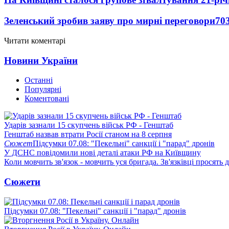
Зеленський зробив заяву про мирні переговори
70
Читати коментарі
Новини України
Останні
Популярні
Коментовані
Ударів зазнали 15 скупчень військ РФ - Генштаб
Генштаб назвав втрати Росії станом на 8 серпня
Сюжет
Підсумки 07.08: "Пекельні" санкції і "парад" дронів
У ДСНС повідомили нові деталі атаки РФ на Київщину
Коли мовчить зв'язок - мовчить уся бригада. Зв'язківці просять
Сюжети
Підсумки 07.08: "Пекельні" санкції і "парад" дронів