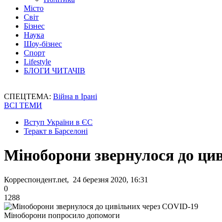
Місто
Світ
Бізнес
Наука
Шоу-бізнес
Спорт
Lifestyle
БЛОГИ ЧИТАЧІВ
СПЕЦТЕМА:
Війна в Ірані
ВСІ ТЕМИ
Вступ України в ЄС
Теракт в Барселоні
Міноборони звернулося до ци
Корреспондент.net, 24 березня 2020, 16:31
0
1288
Міноборони попросило допомоги