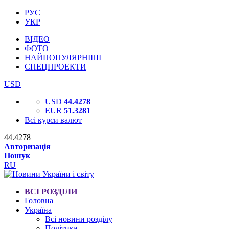
РУС
УКР
ВІДЕО
ФОТО
НАЙПОПУЛЯРНІШІ
СПЕЦПРОЕКТИ
USD
USD
44.4278
EUR
51.3281
Всі курси валют
44.4278
Авторизація
Пошук
RU
ВСІ РОЗДІЛИ
Головна
Україна
Всі новини розділу
Політика