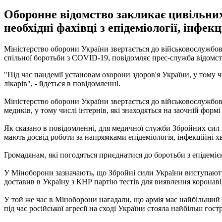
Оборонне відомство закликає цивільних
необхідні фахівці з епідеміології, інфекц
Міністерство оборони України звертається до військовослужбовц
спільної боротьби з COVID-19, повідомляє прес-служба відомств
"Під час пандемії установам охорони здоров'я України, у тому 
лікарів", - йдеться в повідомленні.
Міністерство оборони України звертається до військовослужбовц
медиків, у тому числі інтернів, які знаходяться на заочній форм
Як сказано в повідомленні, для медичної служби Збройних сил н
мають досвід роботи за напрямками епідеміологія, інфекційні х
Громадянам, які погодяться приєднатися до боротьби з епідемі
У Міноборони зазначають, що Збройні сили України виступають
доставив в Україну з КНР партію тестів для виявлення коронаві
У той же час в Міноборони нагадали, що армія має найбільший 
під час російської агресії на сході України стояла найбільш гост