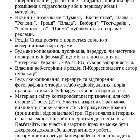
Гіперпосилання ( для інтернет - видань) - повинна бути
розміщена в підзаголовку або в першому абзаці
матеріалу.
Новини з позначками "Думка", "Експертиза", "Заява",
"Регіони", "Гроші", "Влада", "Вибори", "Тест-драйв",
"Спецпроекти", "Промо" публікуються на правах
реклами.
Розділ Спецпроекти створюється спільно з
комерційними партнерами.
Будь яке копіювання, публікація, передрук, чи наступне
поширення інформації, що містить посилання на
"Інтерфакс-Україна", EPA / UPG, суворо забороняється.
Власник веб-сторінки в розділі Я-Корреспондент є автор
публікації.
Будь-яке копіювання, передрук та відтворення
фотографічних творів та/або аудіовізуальних творів
правовласника Getty Images - суворо забороняється.
Матеріали сайту korrespondent.net призначені для осіб
старше 21 року (21+). Участь в азартних іграх може
викликати ігрову залежність. Дотримуйтесь правил
(принципів) відповідальної гри. При виявленні перших
ознак залежності негайно зверніться до спеціаліста.
Пам'ятайте, що участь в азартних іграх не може бути
джерелом доходів або альтернативою роботі.
Інформаційний ресурс korrespondent.net не проводить