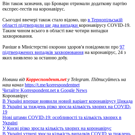
Він також зазначив, що Бровари отримали додаткову партію
експрес-тестів на коронавірус.
Сьогодні ввечері також стало відомо, що
в Тернопільській
області підтвердили ще два випадки
коронавірусу COVID-19.
Таким чином всього в області вже чотири випадки
захворювання.
Раніше в Міністерстві охорони здоров'я повідомили про
97
підтверджених випадків захворювання
на коронавірус, 24 з
яких виявлено за останню добу.
Новини від
Корреспондент.net
у Telegram. Підписуйтесь на
наш канал
https://t.me/korrespondentnet
Читайте Korrespondent.net в Google News
Коронавірус
В Україні вперше виявили новий варіант коронавірусу Цикада
В Україні за тиждень різко зросла кількість хворих на COVID-
19
Нові штами COVID-19: особливості та кількість хворих в
Україні
У Києві різко зросла кількість хворих на коронавірус
В Україні утричі зросла кількість випадків COVID за тиждень