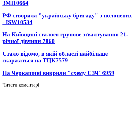
ЗМІ
10664
РФ створила "українську бригаду" з полонених
- ISW
10534
На Київщині сталося групове зґвалтування 21-
річної дівчини
7860
Стало відомо, в якій області найбільше
скаржаться на ТЦК
7579
На Черкащині викрили "схему СЗЧ"
6959
Читати коментарі