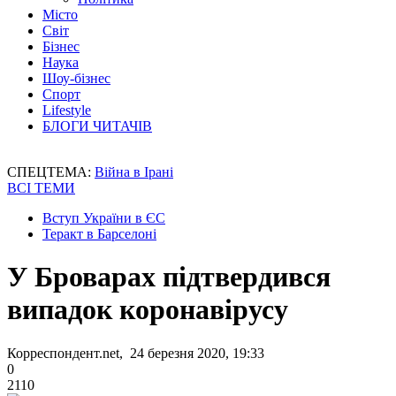
Місто
Світ
Бізнес
Наука
Шоу-бізнес
Спорт
Lifestyle
БЛОГИ ЧИТАЧІВ
СПЕЦТЕМА:
Війна в Ірані
ВСІ ТЕМИ
Вступ України в ЄС
Теракт в Барселоні
У Броварах підтвердився
випадок коронавірусу
Корреспондент.net, 24 березня 2020, 19:33
0
2110