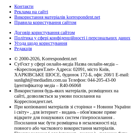
Контакти
Реклама на сайті
Використання матеріалів korrespondent.net
Правила користування сайтом
Договір користування сайтом
Політика у сфері конфіденційності і персональних даних
Угода щодо користування
Редакція
© 2000-2026, Korrespondent.net
Суб'єкт у сфері онлайн-медіа Назва онлайн-медіа –
«КореспонденТ.net» Адреса: 02091, місто Київ,
ХАРКІВСЬКЕ ШОСЕ, будинок 172-Б, офіс 208/1 E-mail:
sunlight@mediadim.com.ua
Телефон: 044-205-43-00
Ідентифікатор медіа – R40-06068
Використання будь-яких матеріалів, розміщених на
сайті, дозволяється за умови посилання на
Корреспондент.net.
При копіюванні матеріалів зі сторінки « Новини України
і світу» , для інтернет - видань - обов'язкове пряме
відкрите для пошукових систем гіперпосилання .
Посилання має бути розміщена в незалежності від
повного або часткового використання матеріалів.