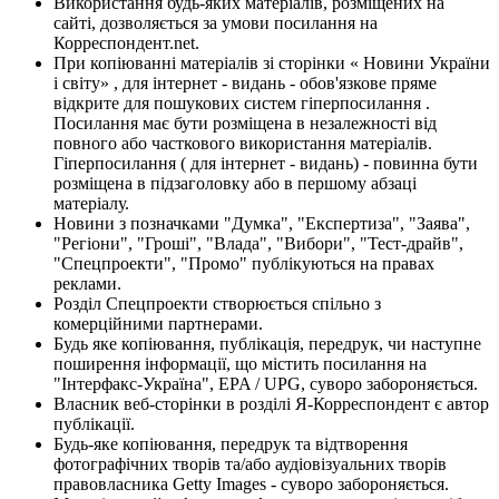
Використання будь-яких матеріалів, розміщених на
сайті, дозволяється за умови посилання на
Корреспондент.net.
При копіюванні матеріалів зі сторінки « Новини України
і світу» , для інтернет - видань - обов'язкове пряме
відкрите для пошукових систем гіперпосилання .
Посилання має бути розміщена в незалежності від
повного або часткового використання матеріалів.
Гіперпосилання ( для інтернет - видань) - повинна бути
розміщена в підзаголовку або в першому абзаці
матеріалу.
Новини з позначками "Думка", "Експертиза", "Заява",
"Регіони", "Гроші", "Влада", "Вибори", "Тест-драйв",
"Спецпроекти", "Промо" публікуються на правах
реклами.
Розділ Спецпроекти створюється спільно з
комерційними партнерами.
Будь яке копіювання, публікація, передрук, чи наступне
поширення інформації, що містить посилання на
"Інтерфакс-Україна", EPA / UPG, суворо забороняється.
Власник веб-сторінки в розділі Я-Корреспондент є автор
публікації.
Будь-яке копіювання, передрук та відтворення
фотографічних творів та/або аудіовізуальних творів
правовласника Getty Images - суворо забороняється.