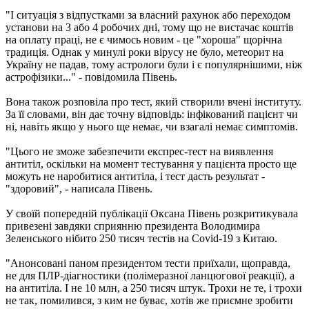
"І ситуація з відпустками за власний рахунок або переходом
установи на 3 або 4 робочих дні, тому що не вистачає коштів
на оплату праці, не є чимось новим - це "хороша" щорічна
традиція. Однак у минулі роки вірусу не було, метеорит на
Україну не падав, тому астрологи були і є популярнішими, ніж
астрофізики..." - повідомила Півень.
Вона також розповіла про тест, який створили вчені інституту.
За її словами, він дає точну відповідь: інфікований пацієнт чи
ні, навіть якщо у нього ще немає, чи взагалі немає симптомів.
"Цього не зможе забезпечити експрес-тест на виявлення
антитіл, оскільки на момент тестування у пацієнта просто ще
можуть не наробитися антитіла, і тест дасть результат -
"здоровий", - написала Півень.
У своїй попередній публікації Оксана Півень розкритикувала
привезені завдяки сприянню президента Володимира
Зеленського нібито 250 тисяч тестів на Covid-19 з Китаю.
"Анонсовані паном президентом тести приїхали, щоправда,
не для ПЛР-діагностики (полімеразної ланцюгової реакції), а
на антитіла. І не 10 млн, а 250 тисяч штук. Трохи не те, і трохи
не так, помилився, з ким не буває, хотів же приємне зробити