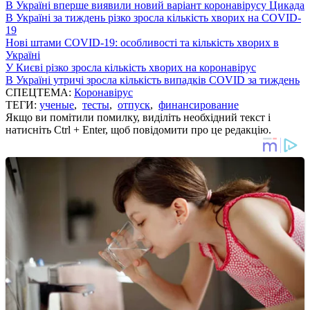
В Україні вперше виявили новий варіант коронавірусу Цикада
В Україні за тиждень різко зросла кількість хворих на COVID-
19
Нові штами COVID-19: особливості та кількість хворих в
Україні
У Києві різко зросла кількість хворих на коронавірус
В Україні утричі зросла кількість випадків COVID за тиждень
СПЕЦТЕМА:
Коронавірус
ТЕГИ:
ученые
,
тесты
,
отпуск
,
финансирование
Якщо ви помітили помилку, виділіть необхідний текст і
натисніть Ctrl + Enter, щоб повідомити про це редакцію.