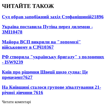
ЧИТАЙТЕ ТАКОЖ
Суд обрав запобіжний захід Стефанішиній
21896
Україна поставила Путіна перед дилемою -
ЗМІ
10478
Майора ВСП викрили на "допомозі"
військовому в СЗЧ
10367
РФ створила "українську бригаду" з полонених
- ISW
9239
Київ про рішення Швеції щодо судна: Це
прецедент
7627
На Київщині сталося групове зґвалтування 21-
річної дівчини
7616
Читати коментарі