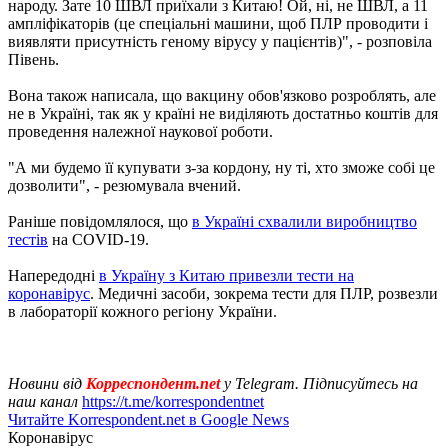
народу. Зате 10 ШВЛ приїхали з Китаю! Ой, ні, не ШВЛ, а 11
ампліфікаторів (це спеціальні машини, щоб ПЛР проводити і
виявляти присутність геному вірусу у пацієнтів)", - розповіла
Півень.
Вона також написала, що вакцину обов'язково розроблять, але
не в Україні, так як у країні не виділяють достатньо коштів для
проведення належної наукової роботи.
"А ми будемо її купувати з-за кордону, ну ті, хто зможе собі це
дозволити", - резюмувала вчений.
Раніше повідомлялося, що
в Україні схвалили виробництво
тестів
на COVID-19.
Напередодні
в Україну з Китаю привезли тести на
коронавірус
. Медичні засоби, зокрема тести для ПЛР, розвезли
в лабораторії кожного регіону України.
Новини від
Корреспондент.net
у Telegram. Підписуйтесь на
наш канал
https://t.me/korrespondentnet
Читайте Korrespondent.net в Google News
Коронавірус